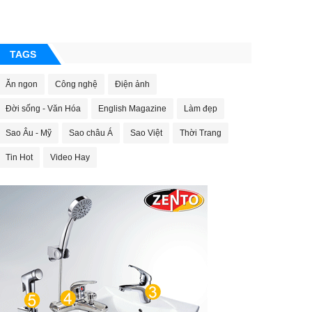
TAGS
Ăn ngon
Công nghệ
Điện ảnh
Đời sống - Văn Hóa
English Magazine
Làm đẹp
Sao Âu - Mỹ
Sao châu Á
Sao Việt
Thời Trang
Tin Hot
Video Hay