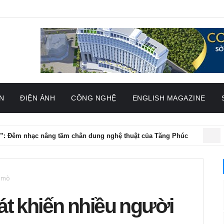
N
ĐIỆN ẢNH
CÔNG NGHỆ
ENGLISH MAGAZINE
âng tầm chân dung nghệ thuật của Tăng Phúc
ĐIỆN ẢNH
Tr
ò mò
át khiến nhiều người