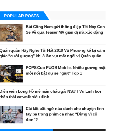
POPULAR POSTS
Bùi Công Nam gửi thông điệp Tết Này Con
Sẽ Về qua Teaser MV giản dị mà xúc động
Quán quân Hãy Nghe Tôi Hát 2019 Vũ Phương kể lại cảm
giác “cười gượng” khi 3 lần vụt mất ngôi vị Quán quân
POPS Cup PUGB Mobile: Nhiều gương mặt
mới nổi bật dự sẽ “giựt” Top 1
Diễn viên Long Hồ mê mẩn cháu gái NSƯT Vũ Linh bởi
thần thái catwalk siêu đỉnh
Cái kết bất ngờ nào dành cho chuyện tình
tay ba trong phim ca nhạc “Đừng vì cô
đơn”?