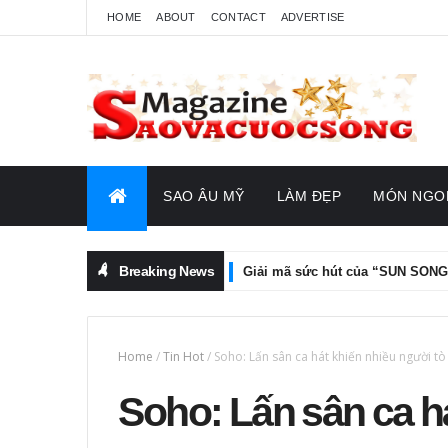
HOME
ABOUT
CONTACT
ADVERTISE
SAO ÂU MỸ
LÀM ĐẸP
MÓN NGO
Breaking News
SAO VIỆT
Giải mã sức hút của “SUN SONG”: Đêm nhạc n
Home
/
Tin Hot
/
Soho: Lấn sân ca hát khiến nhiều người t
Soho: Lấn sân ca h