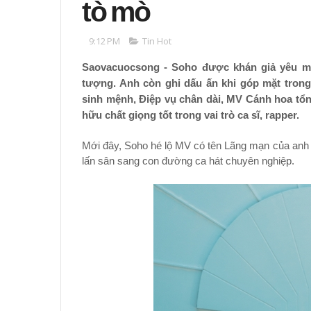
tò mò
9:12 PM
Tin Hot
Saovacuocsong - Soho được khán giả yêu mến
tượng. Anh còn ghi dấu ấn khi góp mặt tron
sinh mệnh, Điệp vụ chân dài, MV Cánh hoa tổ
hữu chất giọng tốt trong vai trò ca sĩ, rapper.
Mới đây, Soho hé lộ MV có tên Lãng mạn của anh k
lấn sân sang con đường ca hát chuyên nghiệp.