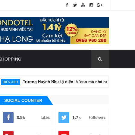
SHOPPING
ương Huỳnh Như lộ diện là ‘con ma nhà họ Hứa’ trong phim kinh dị ‘Lầ
SOCIAL COUNTER
Likes
Followers
3.5k
1.7k