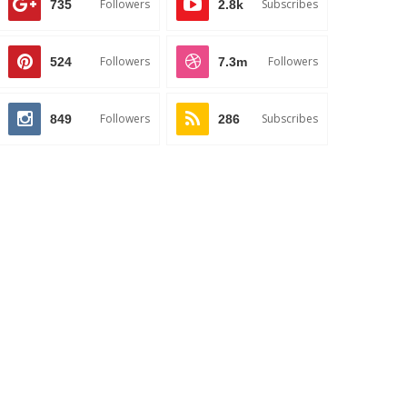
Followers
Subscribes
735
2.8k
Followers
Followers
524
7.3m
Followers
Subscribes
849
286