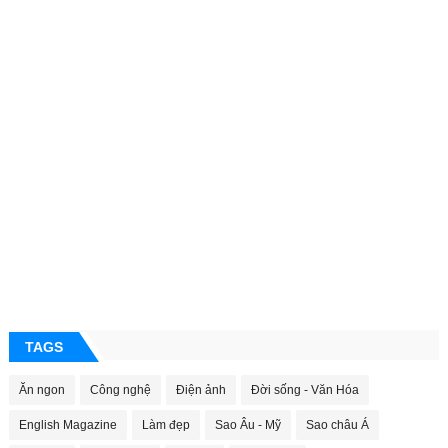
TAGS
Ăn ngon
Công nghệ
Điện ảnh
Đời sống - Văn Hóa
English Magazine
Làm đẹp
Sao Âu - Mỹ
Sao châu Á