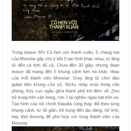
Trong teaser MV Có hẹn với thanh xuân, 5 chàng trai
của Monstar gây chú ý bởi 5 tạo hình khác nhau, từ lãng
tử đến cá tính đủ cả. Chưa đến 30 giây, nhưng đoạn
teaser đã mang đến 5 khung cảnh hẹn hò khác nhau
của mỗi thành viên Monstar: Grey lãng tử chơi đàn
guitar bên khung cửa sổ, Nicky nhảy múa trong căn
phòng, Key cực ngầu giữa thành phố khi đêm về, Zino
trẻ trung trên sân bóng, còn J lại nghêu ngao hát trên xe.
Tạo hình của nữ chính Klaudia cũng thay đổi theo từng
khung cảnh, từ tối giản, trẻ trung đến dịu dàng, nữ tính,
hay thời thượng để phù hợp với từng thành viên của
Monstar.