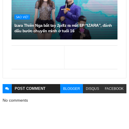
SAO VIỆT
Izara Thiên Nga bắt tay 2pillz ra mắt EP “IZARA”, đánh
dấu bước chuyển mình ở tuổi 16
POST
COMMENT
BLOGGER
DISQUS
FACEBOOK
No comments