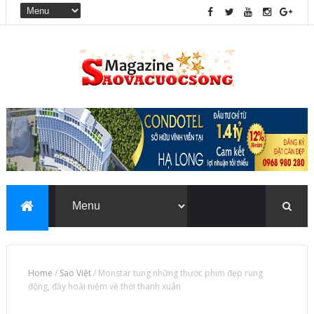
Home
/
Sao Việt
/
Monstar tung những thước phim đẹp rung
động, đầy hoài niệm về thời thanh xuân