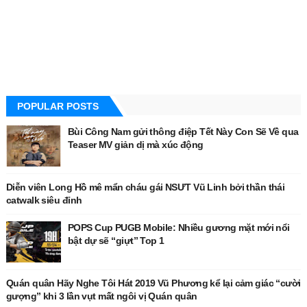
POPULAR POSTS
Bùi Công Nam gửi thông điệp Tết Này Con Sẽ Về qua
Teaser MV giản dị mà xúc động
Diễn viên Long Hồ mê mẩn cháu gái NSƯT Vũ Linh bởi thần thái
catwalk siêu đỉnh
POPS Cup PUGB Mobile: Nhiều gương mặt mới nổi
bật dự sẽ “giựt” Top 1
Quán quân Hãy Nghe Tôi Hát 2019 Vũ Phương kể lại cảm giác “cười
gượng” khi 3 lần vụt mất ngôi vị Quán quân