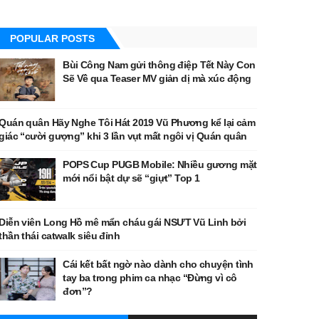
POPULAR POSTS
Bùi Công Nam gửi thông điệp Tết Này Con
Sẽ Về qua Teaser MV giản dị mà xúc động
Quán quân Hãy Nghe Tôi Hát 2019 Vũ Phương kể lại cảm
giác “cười gượng” khi 3 lần vụt mất ngôi vị Quán quân
POPS Cup PUGB Mobile: Nhiều gương mặt
mới nổi bật dự sẽ “giựt” Top 1
Diễn viên Long Hồ mê mẩn cháu gái NSƯT Vũ Linh bởi
thần thái catwalk siêu đỉnh
Cái kết bất ngờ nào dành cho chuyện tình
tay ba trong phim ca nhạc “Đừng vì cô
đơn”?