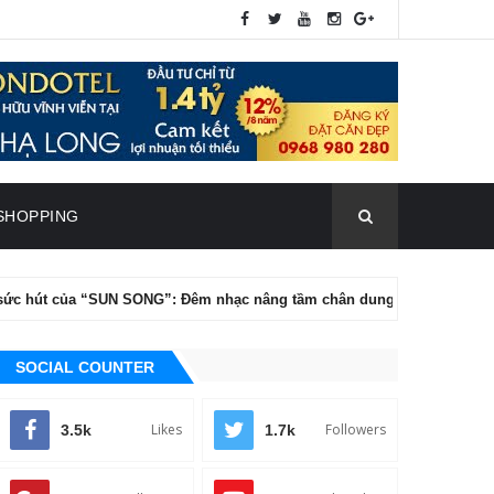
SHOPPING
ủa “SUN SONG”: Đêm nhạc nâng tầm chân dung nghệ thuật của Tăng Ph
SOCIAL COUNTER
Likes
Followers
3.5k
1.7k