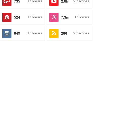
Followers
Subscribes
735
2.8k
Followers
Followers
524
7.3m
Followers
Subscribes
849
286