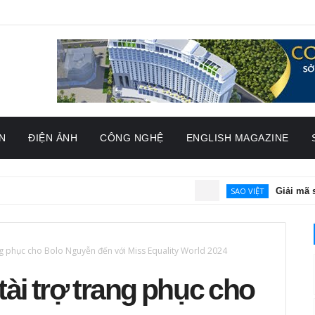
N
ĐIỆN ẢNH
CÔNG NGHỆ
ENGLISH MAGAZINE
SAO VIỆT
Giải mã sức hút c
ng phục cho Bolo Nguyễn đến với Miss Equality World 2024
ài trợ trang phục cho