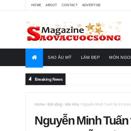
HOME
ABOUT
CONTACT
ADVERTISE
SAO ÂU MỸ
LÀM ĐẸP
MÓN NGO
Breaking News
Home
/
Đời sống - Văn Hóa
/
Nguyễn Minh Tuấn tài trợ tra
Nguyễn Minh Tuấn t