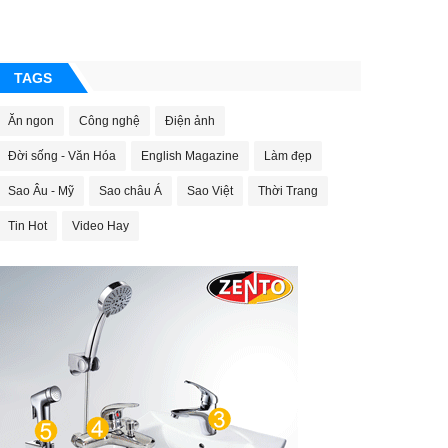
TAGS
Ăn ngon
Công nghệ
Điện ảnh
Đời sống - Văn Hóa
English Magazine
Làm đẹp
Sao Âu - Mỹ
Sao châu Á
Sao Việt
Thời Trang
Tin Hot
Video Hay