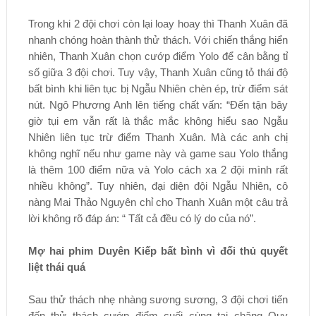
Trong khi 2 đội chơi còn lại loay hoay thì Thanh Xuân đã
nhanh chóng hoàn thành thử thách. Với chiến thắng hiển
nhiên, Thanh Xuân chọn cướp điểm Yolo để cân bằng tỉ
số giữa 3 đội chơi. Tuy vậy, Thanh Xuân cũng tỏ thái độ
bất bình khi liên tục bị Ngẫu Nhiên chèn ép, trừ điểm sát
nút. Ngô Phương Anh lên tiếng chất vấn: “Đến tận bây
giờ tụi em vẫn rất là thắc mắc không hiểu sao Ngẫu
Nhiên liên tục trừ điểm Thanh Xuân. Mà các anh chị
không nghĩ nếu như game này và game sau Yolo thắng
là thêm 100 điểm nữa và Yolo cách xa 2 đội mình rất
nhiều không”. Tuy nhiên, đại diện đội Ngẫu Nhiên, cô
nàng Mai Thảo Nguyên chỉ cho Thanh Xuân một câu trả
lời không rõ đáp án: “ Tất cả đều có lý do của nó”.
Mợ hai phim Duyên Kiếp bất bình vì đối thủ quyết
liệt thái quá
Sau thử thách nhẹ nhàng sương sương, 3 đội chơi tiến
đến thử thách cướp điểm cuối cùng tại chặng Quy