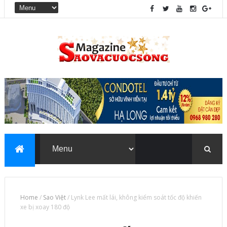
Home
/
Sao Việt
/
Lynk Lee mất lái, không kiểm soát tốc độ khiến
xe bị xoay 180 độ