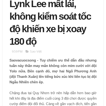
Lynk Lee mất lái,
không kiểm soát tốc
độ khiến xe bị xoay
180 độ
9:59 PM
Sao Việt
Saovacuocsong - Tuy chiếm ưu thế dẫn đầu nhưng
tuần này thần may mắn không còn mỉm cười với đội
Yolo nữa. Bên cạnh đó, mợ hai Ngô Phương Anh
(đội Thanh Xuân) lên tiếng bức xúc khi liên tục bị đội
Ngẫu Nhiên chèn ép.
Chặng đua tại Quy Nhơn trở nên hấp dẫn hơn bao giờ
hết khi đây là địa điểm cuối cùng 3 đội chơi được quyền
cướp điểm đội đối thủ. Càng về gần vạch đích, tiến gần