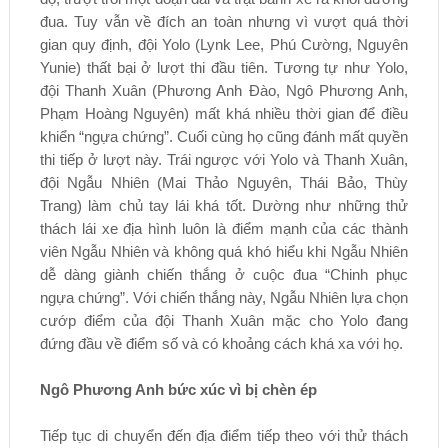
đua. Tuy vẫn về đích an toàn nhưng vì vượt quá thời
gian quy định, đội Yolo (Lynk Lee, Phú Cường, Nguyên
Yunie) thất bại ở lượt thi đầu tiên. Tương tự như Yolo,
đội Thanh Xuân (Phương Anh Đào, Ngô Phương Anh,
Phạm Hoàng Nguyên) mất khá nhiều thời gian để điều
khiển “ngựa chứng”. Cuối cùng họ cũng đánh mất quyền
thi tiếp ở lượt này. Trái ngược với Yolo và Thanh Xuân,
đội Ngẫu Nhiên (Mai Thảo Nguyên, Thái Bảo, Thùy
Trang) làm chủ tay lái khá tốt. Dường như những thử
thách lái xe địa hình luôn là điểm mạnh của các thành
viên Ngẫu Nhiên và không quá khó hiểu khi Ngẫu Nhiên
dễ dàng giành chiến thắng ở cuộc đua “Chinh phục
ngựa chứng”. Với chiến thắng này, Ngẫu Nhiên lựa chọn
cướp điểm của đội Thanh Xuân mặc cho Yolo đang
đứng đầu về điểm số và có khoảng cách khá xa với họ.
Ngô Phương Anh bức xúc vì bị chèn ép
Tiếp tục di chuyển đến địa điểm tiếp theo với thử thách