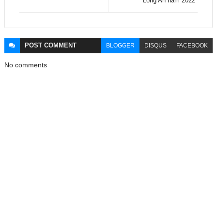
Long An năm 2022”
POST
COMMENT
BLOGGER
DISQUS
FACEBOOK
No comments