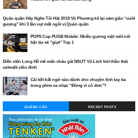
Quán quân Hãy Nghe Tôi Hát 2019 Vũ Phương kể lại cảm giác “cười
gượng” khi 3 lần vụt mất ngôi vị Quán quân
POPS Cup PUGB Mobile: Nhiều gương mặt mới nổi
bật dự sẽ “giựt” Top 1
Diễn viên Long Hồ mê mẩn cháu gái NSƯT Vũ Linh bởi thần thái
catwalk siêu đỉnh
Cái kết bất ngờ nào dành cho chuyện tình tay ba
trong phim ca nhạc “Đừng vì cô đơn”?
QUẢNG CÁO
RECENT POSTS