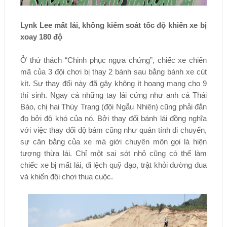
Lynk Lee mất lái, không kiểm soát tốc độ khiến xe bị
xoay 180 độ
Ở thử thách “Chinh phục ngựa chứng”, chiếc xe chiến
mã của 3 đội chơi bị thay 2 bánh sau bằng bánh xe cút
kít. Sự thay đổi này đã gây không ít hoang mang cho 9
thí sinh. Ngay cả những tay lái cứng như anh cả Thái
Báo, chị hai Thùy Trang (đội Ngẫu Nhiên) cũng phải đắn
đo bởi độ khó của nó. Bởi thay đổi bánh lái đồng nghĩa
với việc thay đổi độ bám cũng như quán tính di chuyển,
sự cân bằng của xe mà giới chuyên môn gọi là hiện
tượng thừa lái. Chỉ một sai sót nhỏ cũng có thể làm
chiếc xe bị mất lái, đi lệch quỹ đạo, trật khỏi đường đua
và khiến đội chơi thua cuộc.