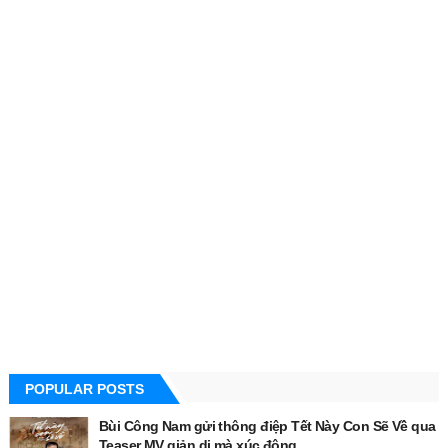
POPULAR POSTS
Bùi Công Nam gửi thông điệp Tết Này Con Sẽ Về qua
Teaser MV giản dị mà xúc động