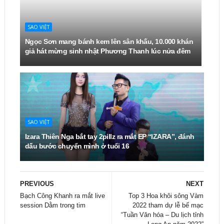
SAO VIỆT
Ngọc Sơn mang bánh kem lên sân khấu, 10.000 khán
giả hát mừng sinh nhật Phương Thanh lúc nửa đêm
SAO VIỆT
Izara Thiên Nga bắt tay 2pillz ra mắt EP “IZARA”, đánh
dấu bước chuyển mình ở tuổi 16
PREVIOUS
NEXT
Bạch Công Khanh ra mắt live
Top 3 Hoa khôi sông Vàm
session Dằm trong tim
2022 tham dự lễ bế mạc
“Tuần Văn hóa – Du lịch tỉnh