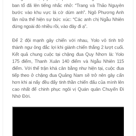
ban tổ đã lên tiếng nhắc nhở: “Trang và Thảo Nguyên
bước vào khu vực lá cờ dùm anh”. Ngô Phương Anh
lần nữa thể hiện sự bức xúc: “Các anh chị Ngẫu Nhiên
đứng ngoài đó nhiều rồi, vào đây đi ạ”.
Để 2 đội mạnh gây chiến với nhau, Yolo vô tình trở
thành ngư ông đắc lợi khi giành chiến thắng 2 lượt cuối.
Kết quả chung cuộc tại chặng đua Quy Nhơn là: Yolo
175 điểm, Thanh Xuân 140 điểm và Ngẫu Nhiên 115
điểm. Với thế trận khá cân bằng như hiện tại, cuộc đua
tiếp theo ở chặng đua Quảng Nam sẽ trở nên gây cấn
hơn khi ai nấy đều đẩy tinh thần chiến đấu của mình lên
cao nhất để chinh phục ngôi vị Quán quân Chuyến Đi
Nhớ Đời.