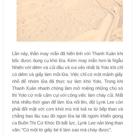
Lần này, thần may mắn đã hiển linh với Thanh Xuân khi
bốc được dụng cụ khò lửa. Kém may mắn hơn là Ngẫu
Nhiên với diêm và củi dầu và xui xẻo nhất là Yolo khi chỉ
có diêm và giấy làm mồi lửa. Việc chỉ có một mảnh giấy
nhỏ để nhóm lửa đã thực sự làm khó Yolo. Trong khi
Thanh Xuân nhanh chóng làm mở miệng những chú sò
thì Yolo cứ mãi cặm cụi với công việc làm cháy củi. Mất
khá nhiều thời gian để làm lửa nổi lên, đội Lynk Lee còn
phải đối mặt với cơn khói mù mịt toả ra từ bếp than và
chẳng bao lâu sau đó ngọn lửa lại tắt ngúm khiến giọng
ca Buồn Thì Cứ Khóc Đi bất lực. Lynk Lee nản lòng than
vãn: “Có một tờ giấy bé tí làm sao mà cháy được”.