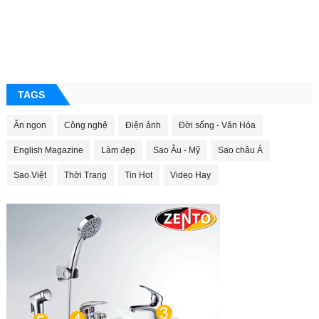
TAGS
Ăn ngon
Công nghệ
Điện ảnh
Đời sống - Văn Hóa
English Magazine
Làm đẹp
Sao Âu - Mỹ
Sao châu Á
Sao Việt
Thời Trang
Tin Hot
Video Hay