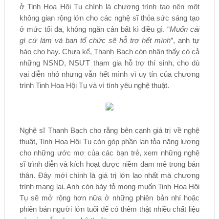
ở Tinh Hoa Hội Tụ chính là chương trình tạo nên một
không gian rộng lớn cho các nghệ sĩ thỏa sức sáng tạo
ở mức tối đa, không ngăn cản bất kì điều gì. “
Muốn cái
gì cứ làm và ban tổ chức sẽ hỗ trợ hết mình
”, anh tự
hào cho hay. Chưa kể, Thanh Bạch còn nhận thấy có cả
những NSND, NSƯT tham gia hỗ trợ thí sinh, cho dù
vai diễn nhỏ nhưng vẫn hết mình vì uy tín của chương
trình Tinh Hoa Hội Tụ và vì tình yêu nghệ thuật.
Nghệ sĩ Thanh Bạch cho rằng bên cạnh giá trị về nghệ
thuật, Tinh Hoa Hội Tụ còn góp phần lan tỏa năng lượng
cho những ước mơ của các bạn trẻ, xem những nghệ
sĩ trình diễn và kích hoạt được niềm đam mê trong bản
thân. Đây mới chính là giá trị lớn lao nhất mà chương
trình mang lại. Anh còn bày tỏ mong muốn Tinh Hoa Hội
Tụ sẽ mở rộng hơn nữa ở những phiên bản nhí hoặc
phiên bản người lớn tuổi để có thêm thật nhiều chất liệu