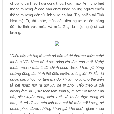
chương trình sở hữu công thức hoàn hảo. Anh cho biết
thông thường ở các sân chơi khác những người chiến
thắng thường đến từ lĩnh vực ca hát. Tuy nhiên tại Tinh
Hoa Hội Tụ thì khác, mùa đầu tiên người chiến thắng
đến từ lĩnh vực múa và mùa 2 lại là một nghệ sĩ cải
lương.
“
Điều này chứng tỏ trình độ dân trí để thưởng thức nghệ
thuật ở Việt Nam đã được nâng lên tầm cao mới. Nghệ
thuật múa ở mùa 1 đã chinh phục được khán giả bằng
những động tác hình thể điêu luyện, không lời để diễn tả
được uẩn khúc nội tâm mà đôi khi lời nói không thể diễn
tả hết hoặc nói ra đôi khi sẽ bị phô. Tiếp theo là cải
lương ở mùa 2, sự toàn tâm toàn ý, mượt mà trong câu
hát, điêu luyện trong diễn xuất và thuần thục trong vũ
đạo, tất cả đã tạo nên tinh hoa nơi bộ môn cải lương để
chinh phục được những khán giả khó tính
”, giám khảo