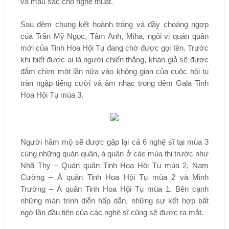
và màu sắc cho nghệ thuật.
Sau đêm chung kết hoành tráng và đầy choáng ngợp
của Trần Mỹ Ngọc, Tâm Anh, Miha, ngôi vị quán quân
mới của Tinh Hoa Hội Tụ đang chờ được gọi tên. Trước
khi biết được ai là người chiến thắng, khán giả sẽ được
đắm chìm một lần nữa vào không gian của cuộc hội tụ
tràn ngập tiếng cười và âm nhạc trong đêm Gala Tinh
Hoa Hội Tụ mùa 3.
Người hâm mộ sẽ được gặp lại cả 6 nghệ sĩ tại mùa 3
cùng những quán quân, á quân ở các mùa thi trước như
Nhã Thy – Quán quân Tinh Hoa Hội Tụ mùa 2, Nam
Cường – Á quân Tinh Hoa Hội Tụ mùa 2 và Minh
Trường – Á quân Tinh Hoa Hội Tụ mùa 1. Bên cạnh
những màn trình diễn hấp dẫn, những sự kết hợp bất
ngờ lần đầu tiên của các nghệ sĩ cũng sẽ được ra mắt.