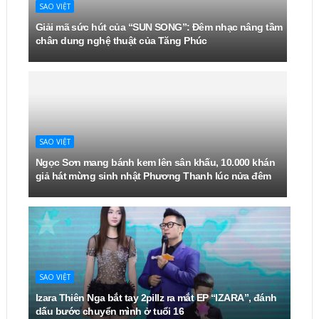
SAO VIỆT
Giải mã sức hút của “SUN SONG”: Đêm nhạc nâng tầm
chân dung nghệ thuật của Tăng Phúc
SAO VIỆT
Ngọc Sơn mang bánh kem lên sân khấu, 10.000 khán
giả hát mừng sinh nhật Phương Thanh lúc nửa đêm
SAO VIỆT
Izara Thiên Nga bắt tay 2pillz ra mắt EP “IZARA”, đánh
dấu bước chuyển mình ở tuổi 16