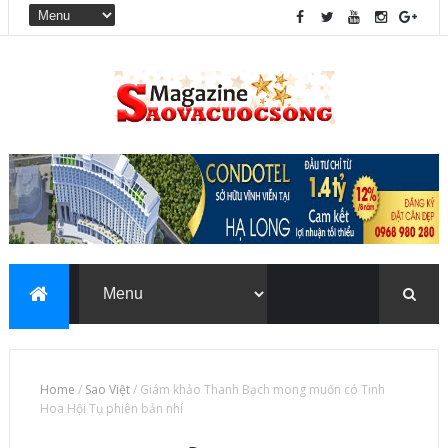
Home
/
Sao Việt
/
Giám khảo Thanh Bạch mong muốn có Tinh
Hoa Hội Tụ phiên bản nhí