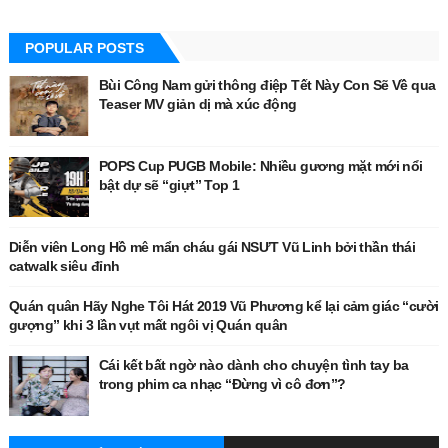
POPULAR POSTS
Bùi Công Nam gửi thông điệp Tết Này Con Sẽ Về qua
Teaser MV giản dị mà xúc động
POPS Cup PUGB Mobile: Nhiều gương mặt mới nổi
bật dự sẽ “giựt” Top 1
Diễn viên Long Hồ mê mẩn cháu gái NSƯT Vũ Linh bởi thần thái
catwalk siêu đỉnh
Quán quân Hãy Nghe Tôi Hát 2019 Vũ Phương kể lại cảm giác “cười
gượng” khi 3 lần vụt mất ngôi vị Quán quân
Cái kết bất ngờ nào dành cho chuyện tình tay ba
trong phim ca nhạc “Đừng vì cô đơn”?