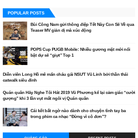
POPULAR POSTS
Bùi Công Nam gửi thông điệp Tết Này Con Sẽ Về qua
Teaser MV giản dị mà xúc động
POPS Cup PUGB Mobile: Nhiều gương mặt mới nổi
bật dự sẽ “giựt” Top 1
Diễn viên Long Hồ mê mẩn cháu gái NSƯT Vũ Linh bởi thần thái
catwalk siêu đỉnh
Quán quân Hãy Nghe Tôi Hát 2019 Vũ Phương kể lại cảm giác “cười
gượng” khi 3 lần vụt mất ngôi vị Quán quân
Cái kết bất ngờ nào dành cho chuyện tình tay ba
trong phim ca nhạc “Đừng vì cô đơn”?
QUẢNG CÁO
RECENT POSTS