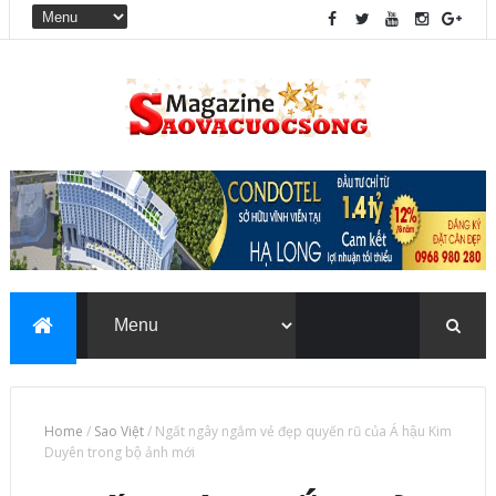
Home
/
Sao Việt
/
Ngất ngây ngắm vẻ đẹp quyến rũ của Á hậu Kim
Duyên trong bộ ảnh mới