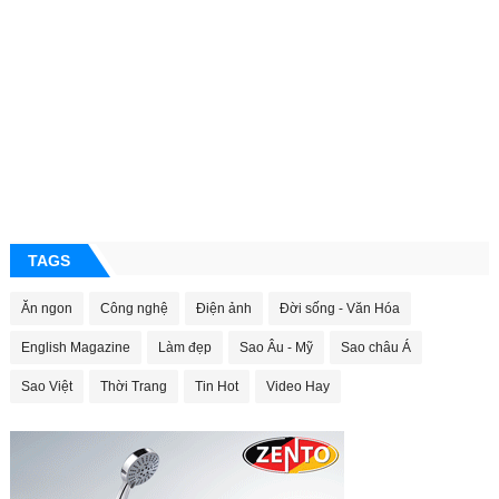
TAGS
Ăn ngon
Công nghệ
Điện ảnh
Đời sống - Văn Hóa
English Magazine
Làm đẹp
Sao Âu - Mỹ
Sao châu Á
Sao Việt
Thời Trang
Tin Hot
Video Hay