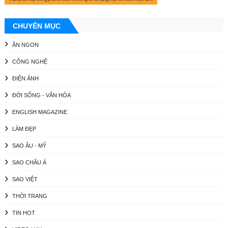
CHUYÊN MỤC
ĂN NGON
CÔNG NGHỆ
ĐIỆN ẢNH
ĐỜI SỐNG - VĂN HÓA
ENGLISH MAGAZINE
LÀM ĐẸP
SAO ÂU - MỸ
SAO CHÂU Á
SAO VIỆT
THỜI TRANG
TIN HOT