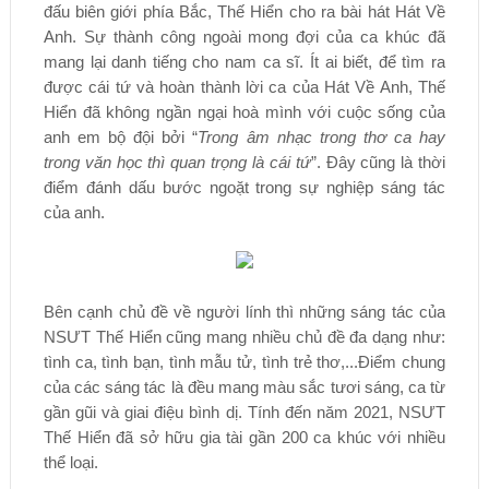
đấu biên giới phía Bắc, Thế Hiển cho ra bài hát Hát Về
Anh. Sự thành công ngoài mong đợi của ca khúc đã
mang lại danh tiếng cho nam ca sĩ. Ít ai biết, để tìm ra
được cái tứ và hoàn thành lời ca của Hát Về Anh, Thế
Hiển đã không ngần ngại hoà mình với cuộc sống của
anh em bộ đội bởi “
Trong âm nhạc trong thơ ca hay
trong văn học thì quan trọng là cái tứ
”. Đây cũng là thời
điểm đánh dấu bước ngoặt trong sự nghiệp sáng tác
của anh.
Bên cạnh chủ đề về người lính thì những sáng tác của
NSƯT Thế Hiển cũng mang nhiều chủ đề đa dạng như:
tình ca, tình bạn, tình mẫu tử, tình trẻ thơ,...Điểm chung
của các sáng tác là đều mang màu sắc tươi sáng, ca từ
gần gũi và giai điệu bình dị. Tính đến năm 2021, NSƯT
Thế Hiển đã sở hữu gia tài gần 200 ca khúc với nhiều
thể loại.