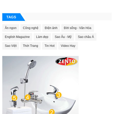
TAGS
Ăn ngon
Công nghệ
Điện ảnh
Đời sống - Văn Hóa
English Magazine
Làm đẹp
Sao Âu - Mỹ
Sao châu Á
Sao Việt
Thời Trang
Tin Hot
Video Hay