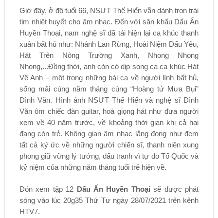
Giờ đây, ở độ tuổi 66, NSƯT Thế Hiển vẫn dành trọn trái
tim nhiệt huyết cho âm nhạc. Đến với sân khấu Dấu Ấn
Huyền Thoại, nam nghệ sĩ đã tái hiện lại ca khúc thanh
xuân bất hủ như: Nhánh Lan Rừng, Hoài Niệm Dấu Yêu,
Hát Trên Nông Trường Xanh, Nhong Nhong
Nhong,...Đồng thời, anh còn có dịp song ca ca khúc Hát
Về Anh – một trong những bài ca về người lính bất hủ,
sống mãi cùng năm tháng cùng “Hoàng tử Mưa Bụi”
Đình Văn. Hình ảnh NSƯT Thế Hiển và nghệ sĩ Đình
Văn ôm chiếc đàn guitar, hoà giọng hát như đưa người
xem về 40 năm trước, về khoảng thời gian khi cả hai
đang còn trẻ. Không gian âm nhạc lắng đọng như đem
tất cả ký ức về những người chiến sĩ, thanh niên xung
phong giữ vững lý tưởng, đấu tranh vì tự do Tổ Quốc và
kỷ niệm của những năm tháng tuổi trẻ hiện về.
Đón xem tập 12
Dấu Ấn Huyền Thoại
sẽ được phát
sóng vào lúc 20g35 Thứ Tư ngày 28/07/2021 trên kênh
HTV7.