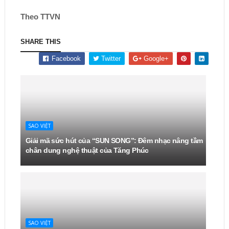
Theo TTVN
SHARE THIS
Facebook
Twitter
Google+
SAO VIỆT
Giải mã sức hút của “SUN SONG”: Đêm nhạc nâng tầm
chân dung nghệ thuật của Tăng Phúc
SAO VIỆT