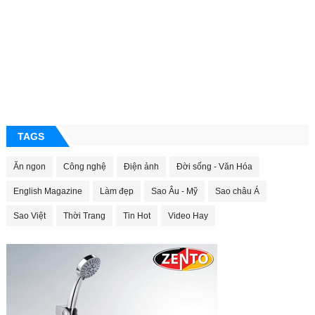
TAGS
Ăn ngon
Công nghệ
Điện ảnh
Đời sống - Văn Hóa
English Magazine
Làm đẹp
Sao Âu - Mỹ
Sao châu Á
Sao Việt
Thời Trang
Tin Hot
Video Hay