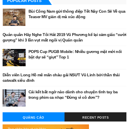
POPULAR POSTS
Bùi Công Nam gửi thông điệp Tết Này Con Sẽ Về qua
Teaser MV giản dị mà xúc động
Quán quân Hãy Nghe Tôi Hát 2019 Vũ Phương kể lại cảm giác “cười
gượng” khi 3 lần vụt mất ngôi vị Quán quân
POPS Cup PUGB Mobile: Nhiều gương mặt mới nổi
bật dự sẽ “giựt” Top 1
Diễn viên Long Hồ mê mẩn cháu gái NSƯT Vũ Linh bởi thần thái
catwalk siêu đỉnh
Cái kết bất ngờ nào dành cho chuyện tình tay ba
trong phim ca nhạc “Đừng vì cô đơn”?
QUẢNG CÁO
RECENT POSTS