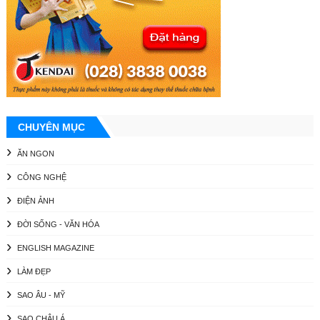
CHUYÊN MỤC
ĂN NGON
CÔNG NGHỆ
ĐIỆN ẢNH
ĐỜI SỐNG - VĂN HÓA
ENGLISH MAGAZINE
LÀM ĐẸP
SAO ÂU - MỸ
SAO CHÂU Á