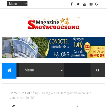
Home
/
Tin Hot
/
Á hậu Dương Yến Phi làm giám khảo sự kiện
dành cho mẫu nhí