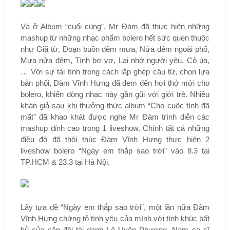
Và ở Album “cuối cùng”, Mr Đàm đã thực hiện những
mashup từ những nhạc phẩm bolero hết sức quen thuộc
như Giã từ, Đoạn buồn đêm mưa, Nửa đêm ngoài phố,
Mưa nửa đêm, Tình bơ vơ, Lại nhớ người yêu, Cỏ úa,
… Với sự tài tình trong cách lắp ghép câu từ, chọn lựa
bản phối, Đàm Vĩnh Hưng đã đem đến hơi thở mới cho
bolero, khiến dòng nhạc này gần gũi với giới trẻ. Nhiều
khán giả sau khi thưởng thức album “Cho cuộc tình đã
mất” đã khao khát được nghe Mr Đàm trình diễn các
mashup đỉnh cao trong 1 liveshow. Chính tất cả những
điều đó đã thôi thúc Đàm Vĩnh Hưng thực hiện 2
liveshow bolero “Ngày em thắp sao trời” vào 8.3 tại
TP.HCM & 23.3 tại Hà Nội.
Lấy tựa đề “Ngày em thắp sao trời”, một lần nữa Đàm
Vĩnh Hưng chứng tỏ tình yêu của mình với tình khúc bất
hủ của cặp đôi tài danh Lê Uyên Phương. Nam ca sĩ