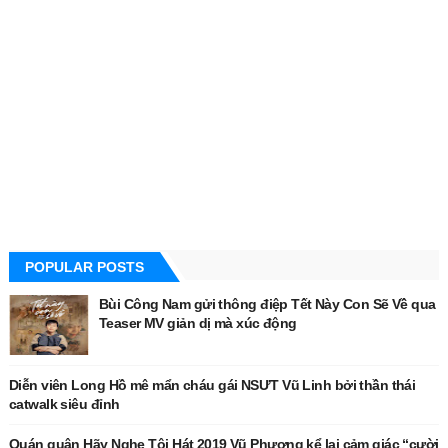
POPULAR POSTS
Bùi Công Nam gửi thông điệp Tết Này Con Sẽ Về qua
Teaser MV giản dị mà xúc động
Diễn viên Long Hồ mê mẩn cháu gái NSƯT Vũ Linh bởi thần thái
catwalk siêu đỉnh
Quán quân Hãy Nghe Tôi Hát 2019 Vũ Phương kể lại cảm giác “cười