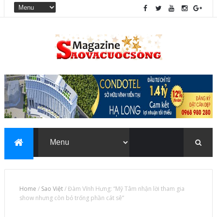
Home
/
Sao Việt
/
Đàm Vĩnh Hưng: “Mỹ Tâm nhận lời tham gia
show nhưng còn bỏ trống phần cát sê”