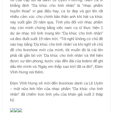
khẳng định “Dạ khúc cho tình nhân” là “nhạc phẩm
huyền thoại” vì giai điệu hay, ca từ đẹp và gợi lên rất
nhiều cảm xúc cho chính bản thân anh khi hát ca khúc
này suốt gần 20 năm qua. Tình yêu đối với nhạc phẩm
này còn minh chứng bằng việc nam ca sĩ thực hiện 1
dự án nhạc trữ tình mang tên “Dạ khúc cho tình nhân”
và đeo đuổi suốt 19 năm trời. “Tôi nghĩ không có chủ đề
nào hay bằng ‘Dạ khúc cho tình nhân’ và khi nghĩ về chủ
đề cho liveshow mới của mình, tôi muốn đó là cái tên
phải rất gắn bó với ‘Dạ khúc cho tình nhân’ và thể hiện
được sự tiên phong, bước vào đền đài của bolero để ghi
dấu tên mình và ‘Ngày em thắp sao trời’ đã ra đời”, Đàm
Vĩnh Hưng nói thêm.
Đàm Vĩnh Hưng sẽ mời đến liveshow danh ca Lê Uyên
– một nửa linh hồn của nhạc phẩm “Dạ khúc cho tình
nhân” đã chiếm trọn tình yêu của khán giả suốt 2 thập
kỷ.