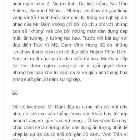
hoài ngàn năm 2, Người tình, Dạ tiệc trắng, Sài Gòn
Bolero, Diamond Show… Những liveshow đã gây tiếng
vang và trở thành mốc son chói lọi trong sự nghiệp âm
nhạc của Mr Đàm không chỉ bởi độ chịu chi với những
con số “khủng” mà còn bởi những màn dàn dựng đẹp
mắt, ấn tượng, ý tưởng táo bạo. Trước khi bắt tay với
đạo diễn Trần Vi Mỹ, Đàm Vĩnh Hưng đã có những
liveshow thành công với cố đạo diễn Huỳnh Phúc Điền.
Sau sự ra đi của người đạo diễn tài hoa, Mr Đàm tiếp
tục tìm được người cộng sự ăn ý, giải quyết được
những bài toán khó từ nam ca sĩ và giúp anh thăng hoa
trong suốt gần 20 năm sự nghiệp.
Đã có liveshow, Mr Đàm đầu tư dựng nên cả một dãy
nhà, có siêu xe vào thẳng trong sân khấu hay tổ hợp
hoành tráng với gần trăm vũ công… Ở liveshow lần này,
chắc chắn sẽ là những phần dàn dựng ấn tượng nhất để
khép lại dự án đã có tuổi đời gần 20 năm. “Anh Trần Vi