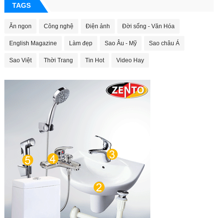
TAGS
Ăn ngon
Công nghệ
Điện ảnh
Đời sống - Văn Hóa
English Magazine
Làm đẹp
Sao Âu - Mỹ
Sao châu Á
Sao Việt
Thời Trang
Tin Hot
Video Hay