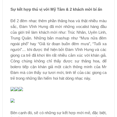
Sự kết hợp thú vị với Mỹ Tâm & 2 khách mời bí ẩn
Để 2 đêm nhạc thêm phần thăng hoa và thật nhiều màu
sắc, Đàm Vĩnh Hưng đã mời những vocalist hàng đầu
của giới trẻ làm khách mời như: Trúc Nhân, Uyên Linh,
Trung Quân. Những bản mashup như “Mưa nửa đêm
ngoài phố” hay “Giã từ đoạn buồn đêm mưa”, “Tuổi xa
người”… khi được thể hiện bởi Đàm Vĩnh Hưng và các
giọng ca trẻ đã khơi lên rất nhiều cảm xúc với khán giả.
Công chúng không chỉ thấy được sự thăng hoa, để
bolero tiếp cận khán giả một cách thông minh của Mr
Đàm mà còn thấy sự tươi mới, tinh tế của các giọng ca
trẻ trong những lần hiếm hoi hát dòng nhạc này.
Bên cạnh đó, sẽ có những sự kết hợp mới mẻ, đặc biệt,