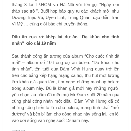
tháng 3 tại TP.HCM và Hà Nội với tên gọi “Ngày em
thắp sao trời”. Buổi họp báo quy tụ các khách mời như
Dương Triệu Vũ, Uyên Linh, Trung Quân, đạo diễn Trần
Vi Mỹ … cùng giới báo chí truyền thông.
Dấu ấn rực rỡ khép lại dự án “Dạ khúc cho tình
nhân” kéo dài 19 năm
Sau thành công ấn tượng của album “Cho cuộc tình đã
mất” – album số 10 trong dự án bolero “Dạ khúc cho
tình nhân”, tên tuổi của Đàm Vĩnh Hưng quay trở lên
trên các bảng xếp hạng mạng xã hội, thu hút một lượng
lớn khán giả quan tâm, tìm nghe những mashup bolero
trong album này. Dù là khán giả mới hay những người
yêu nhạc lâu năm đã mến mộ Mr Đàm suốt 20 năm qua
cũng phải công nhận một điều, Đàm Vĩnh Hưng đã có
những cống hiến to lớn cho bolero, mang tính chất “mở
đường” và bền bỉ làm cho dòng nhạc này sống lại, len lỏi
vào đời sống văn nghệ suốt 19 năm nay.