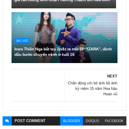
SAO VIỆT
Izara Thiên Nga bắt tay 2pillz ra mắt EP “IZARA”, đánh
dấu bước chuyển mình ở tuổi 16
NEXT
Chấn động với bộ ảnh bộ ảnh
kỷ niệm 15 năm Hoa hậu
Hoàn vũ
POST
COMMENT
BLOGGER
DISQUS
FACEBOOK