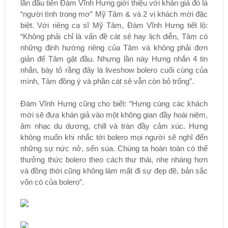
lần đầu tiên Đàm Vĩnh Hưng giới thiệu với khán giả đó là
“người tình trong mơ” Mỹ Tâm & và 2 vị khách mời đặc
biệt. Với riêng ca sĩ Mỹ Tâm, Đàm Vĩnh Hưng tiết lộ:
“Không phải chỉ là vấn đề cát sê hay lịch diễn, Tâm có
những định hướng riêng của Tâm và không phải đơn
giản để Tâm gật đầu. Nhưng lần này Hưng nhắn 4 tin
nhắn, bày tỏ rằng đây là liveshow bolero cuối cùng của
mình, Tâm đồng ý và phần cát sê vẫn còn bỏ trống”.
Đàm Vĩnh Hưng cũng cho biết: “Hưng cùng các khách
mời sẽ đưa khán giả vào một không gian đầy hoài niệm,
âm nhạc du dương, chill và tràn đầy cảm xúc. Hưng
không muốn khi nhắc tới bolero mọi người sẽ nghĩ đến
những sự nức nở, sến súa. Chúng ta hoàn toàn có thể
thưởng thức bolero theo cách thư thái, nhẹ nhàng hơn
và đồng thời cũng không làm mất đi sự đẹp đẽ, bản sắc
vốn có của bolero”.