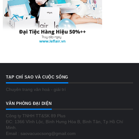
TẠP CHÍ SAO VÀ CUỘC SỐNG
Chuyên trang văn hoá - giải trí
VĂN PHÒNG ĐẠI DIỆN
Công ty TNHH TT&SK 89 Plus
ĐC: 1366 Vĩnh Lộc, Bình Hưng Hòa B, Bình Tân, Tp Hồ Chí
Minh.
Email : saovacuocsong@gmail.com