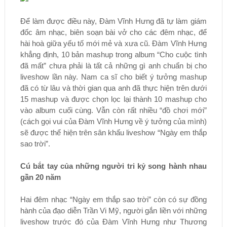
Để làm được điều này, Đàm Vĩnh Hưng đã tự làm giám
đốc âm nhạc, biên soạn bài vở cho các đêm nhạc, để
hài hoà giữa yếu tố mới mẻ và xưa cũ. Đàm Vĩnh Hưng
khẳng định, 10 bản mashup trong album “Cho cuộc tình
đã mất” chưa phải là tất cả những gì anh chuẩn bị cho
liveshow lần này. Nam ca sĩ cho biết ý tưởng mashup
đã có từ lâu và thời gian qua anh đã thực hiện trên dưới
15 mashup và được chọn lọc lại thành 10 mashup cho
vào album cuối cùng. Vẫn còn rất nhiều “đồ chơi mới”
(cách gọi vui của Đàm Vĩnh Hưng về ý tưởng của mình)
sẽ được thể hiện trên sân khấu liveshow “Ngày em thắp
sao trời”.
Cú bắt tay của những người tri kỷ song hành nhau
gần 20 năm
Hai đêm nhạc “Ngày em thắp sao trời” còn có sự đồng
hành của đạo diễn Trần Vi Mỹ, người gắn liền với những
liveshow trước đó của Đàm Vĩnh Hưng như Thương