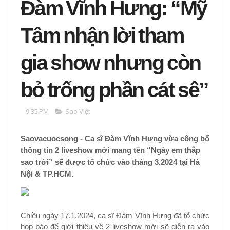
Đàm Vĩnh Hưng: “Mỹ
Tâm nhận lời tham
gia show nhưng còn
bỏ trống phần cát sê”
9:35 PM
Sao Việt
Saovacuocsong
- Ca sĩ Đàm Vĩnh Hưng vừa công bố
thông tin 2 liveshow mới mang tên “Ngày em thắp
sao trời” sẽ được tổ chức vào tháng 3.2024 tại Hà
Nội & TP.HCM.
Chiều ngày 17.1.2024, ca sĩ Đàm Vĩnh Hưng đã tổ chức
họp báo để giới thiệu về 2 liveshow mới sẽ diễn ra vào