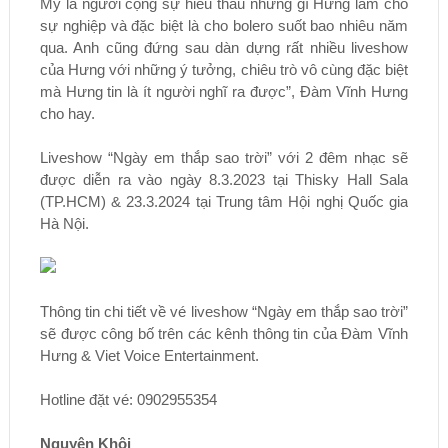
Mỹ là người cộng sự hiểu thấu những gì Hưng làm cho
sự nghiệp và đặc biệt là cho bolero suốt bao nhiêu năm
qua. Anh cũng đứng sau dàn dựng rất nhiều liveshow
của Hưng với những ý tưởng, chiêu trò vô cùng đặc biệt
mà Hưng tin là ít người nghĩ ra được”, Đàm Vĩnh Hưng
cho hay.
Liveshow “Ngày em thắp sao trời” với 2 đêm nhạc sẽ
được diễn ra vào ngày 8.3.2023 tại Thisky Hall Sala
(TP.HCM) & 23.3.2024 tại Trung tâm Hội nghị Quốc gia
Hà Nội.
Thông tin chi tiết về vé liveshow “Ngày em thắp sao trời”
sẽ được công bố trên các kênh thông tin của Đàm Vĩnh
Hưng & Viet Voice Entertainment.
Hotline đặt vé: 0902955354
Nguyên Khôi