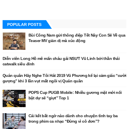
POPULAR POSTS
Bùi Công Nam gửi thông điệp Tết Này Con Sẽ Về qua
Teaser MV giản dị mà xúc động
Diễn viên Long Hồ mê mẩn cháu gái NSƯT Vũ Linh bởi thần thái
catwalk siêu đỉnh
Quán quân Hãy Nghe Tôi Hát 2019 Vũ Phương kể lại cảm giác “cười
gượng” khi 3 lần vụt mất ngôi vị Quán quân
POPS Cup PUGB Mobile: Nhiều gương mặt mới nổi
bật dự sẽ “giựt” Top 1
Cái kết bất ngờ nào dành cho chuyện tình tay ba
trong phim ca nhạc “Đừng vì cô đơn”?