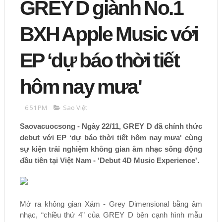
GREY D giành No.1
BXH Apple Music với
EP ‘dự báo thời tiết
hôm nay mưa'
6:51 PM
Sao Việt
Saovacuocsong - Ngày 22/11, GREY D đã chính thức
debut với EP ‘dự báo thời tiết hôm nay mưa' cùng
sự kiện trải nghiệm không gian âm nhạc sống động
đầu tiên tại Việt Nam - ‘Debut 4D Music Experience'.
Mở ra không gian Xám - Grey Dimensional bằng âm
nhạc, “chiều thứ 4” của GREY D bên cạnh hình mẫu