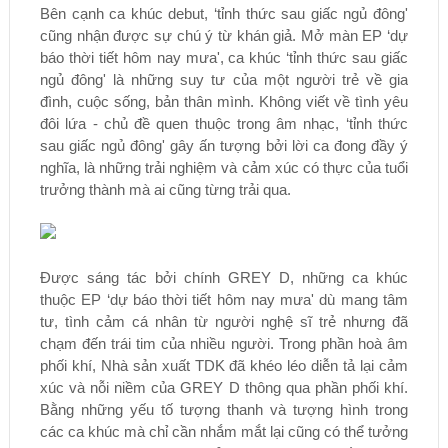
Bên cạnh ca khúc debut, ‘tỉnh thức sau giấc ngủ đông'
cũng nhận được sự chú ý từ khán giả. Mở màn EP ‘dự
báo thời tiết hôm nay mưa', ca khúc ‘tỉnh thức sau giấc
ngủ đông' là những suy tư của một người trẻ về gia
đình, cuộc sống, bản thân mình. Không viết về tình yêu
đôi lứa - chủ đề quen thuộc trong âm nhạc, ‘tỉnh thức
sau giấc ngủ đông' gây ấn tượng bởi lời ca đong đầy ý
nghĩa, là những trải nghiệm và cảm xúc có thực của tuổi
trưởng thành mà ai cũng từng trải qua.
Được sáng tác bởi chính GREY D, những ca khúc
thuộc EP ‘dự báo thời tiết hôm nay mưa' dù mang tâm
tư, tình cảm cá nhân từ người nghệ sĩ trẻ nhưng đã
chạm đến trái tim của nhiều người. Trong phần hoà âm
phối khí, Nhà sản xuất TDK đã khéo léo diễn tả lại cảm
xúc và nỗi niềm của GREY D thông qua phần phối khí.
Bằng những yếu tố tượng thanh và tượng hình trong
các ca khúc mà chỉ cần nhắm mắt lại cũng có thể tưởng