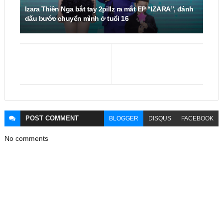
Izara Thiên Nga bắt tay 2pillz ra mắt EP “IZARA”, đánh
dấu bước chuyển mình ở tuổi 16
POST
COMMENT
BLOGGER
DISQUS
FACEBOOK
No comments