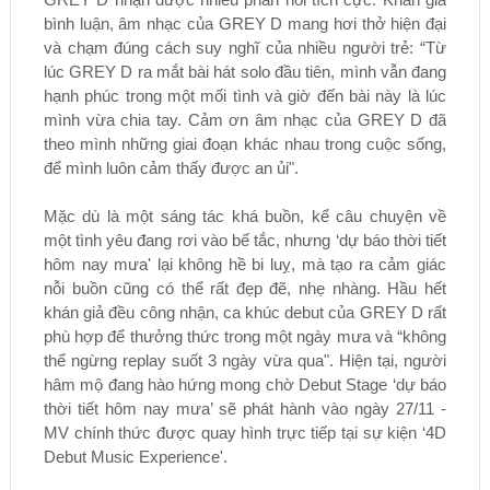
bình luận, âm nhạc của GREY D mang hơi thở hiện đại
và chạm đúng cách suy nghĩ của nhiều người trẻ: “Từ
lúc GREY D ra mắt bài hát solo đầu tiên, mình vẫn đang
hạnh phúc trong một mối tình và giờ đến bài này là lúc
mình vừa chia tay. Cảm ơn âm nhạc của GREY D đã
theo mình những giai đoạn khác nhau trong cuộc sống,
để mình luôn cảm thấy được an ủi".
Mặc dù là một sáng tác khá buồn, kể câu chuyện về
một tình yêu đang rơi vào bế tắc, nhưng ‘dự báo thời tiết
hôm nay mưa' lại không hề bi luỵ, mà tạo ra cảm giác
nỗi buồn cũng có thể rất đẹp đẽ, nhẹ nhàng. Hầu hết
khán giả đều công nhận, ca khúc debut của GREY D rất
phù hợp để thưởng thức trong một ngày mưa và “không
thể ngừng replay suốt 3 ngày vừa qua". Hiện tại, người
hâm mộ đang hào hứng mong chờ Debut Stage ‘dự báo
thời tiết hôm nay mưa’ sẽ phát hành vào ngày 27/11 -
MV chính thức được quay hình trực tiếp tại sự kiện ‘4D
Debut Music Experience'.