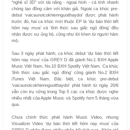
“nghệ sĩ 3D” với tài năng - ngoại hình - cá tính nhanh
chóng tạo đồng cảm với khán giả. Ngoài ca khúc pre-
debut ‘vaicaunoicokhiennguoithaydoi' được phát hành
trước đó, hai ca khúc mới thuộc EP là ‘dự báo thời tiết
hôm nay mưa' và ‘tỉnh thức sau giấc ngủ đông' đều
nhận được sự ủng hộ, cũng như lời khen từ người hâm
mộ.
Sau 3 ngày phát hành, ca khúc debut ‘dự báo thời tiết
hôm nay mưa' của GREY D đã giành No.1 BXH Apple
Music Việt Nam, No.10 BXH Spotify Việt Nam. Ca khúc
‘tỉnh thức sau giấc ngủ đông' cũng giành No.2 BXH
iTunes Việt Nam. Đặc biệt, ca khúc pre-debut
‘vaicaunoicokhiennguoithaydoi' phát hành từ ngày 20/6
vẫn còn trụ vững trong Top 5 các ca khúc được nghe
nhiều nhất của Apple Music và Spotify hơn 5 tháng vừa
qua.
Chưa chính thức phát hành Music Video, nhưng
Visualizer Video ‘dự báo thời tiết hôm nay mưa' của
GREY D nhận được nhiều phản hồi tích cực. Khán giả