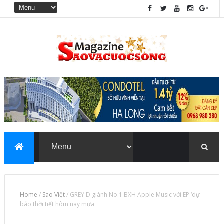
Home
/
Sao Việt
/
GREY D giành No.1 BXH Apple Music với EP ‘dự
báo thời tiết hôm nay mưa'