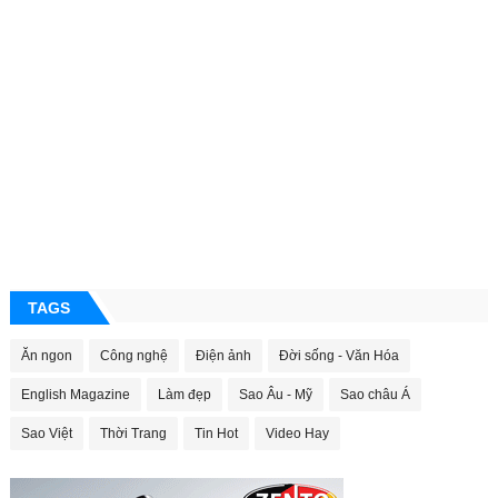
TAGS
Ăn ngon
Công nghệ
Điện ảnh
Đời sống - Văn Hóa
English Magazine
Làm đẹp
Sao Âu - Mỹ
Sao châu Á
Sao Việt
Thời Trang
Tin Hot
Video Hay