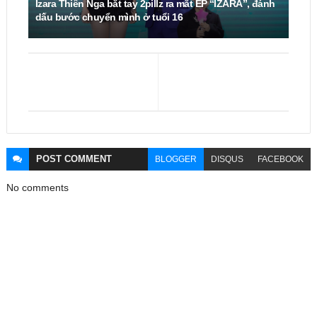
Izara Thiên Nga bắt tay 2pillz ra mắt EP “IZARA”, đánh
dấu bước chuyển mình ở tuổi 16
POST
COMMENT
BLOGGER
DISQUS
FACEBOOK
No comments