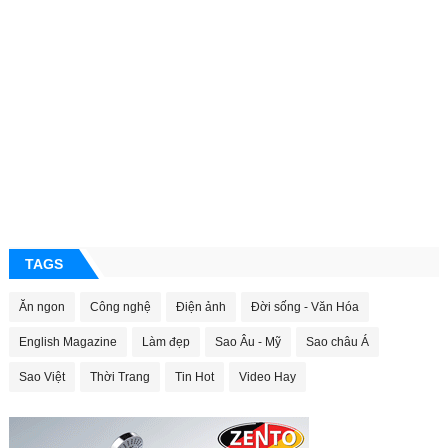
TAGS
Ăn ngon
Công nghệ
Điện ảnh
Đời sống - Văn Hóa
English Magazine
Làm đẹp
Sao Âu - Mỹ
Sao châu Á
Sao Việt
Thời Trang
Tin Hot
Video Hay