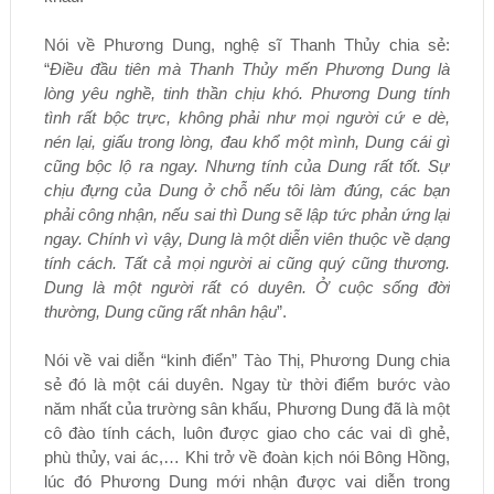
Nói về Phương Dung, nghệ sĩ Thanh Thủy chia sẻ:
“
Điều đầu tiên mà Thanh Thủy mến Phương Dung là
lòng yêu nghề, tinh thần chịu khó. Phương Dung tính
tình rất bộc trực, không phải như mọi người cứ e dè,
nén lại, giấu trong lòng, đau khổ một mình, Dung cái gì
cũng bộc lộ ra ngay. Nhưng tính của Dung rất tốt. Sự
chịu đựng của Dung ở chỗ nếu tôi làm đúng, các bạn
phải công nhận, nếu sai thì Dung sẽ lập tức phản ứng lại
ngay. Chính vì vậy, Dung là một diễn viên thuộc về dạng
tính cách. Tất cả mọi người ai cũng quý cũng thương.
Dung là một người rất có duyên. Ở cuộc sống đời
thường, Dung cũng rất nhân hậu
”.
Nói về vai diễn “kinh điển” Tào Thị, Phương Dung chia
sẻ đó là một cái duyên. Ngay từ thời điểm bước vào
năm nhất của trường sân khấu, Phương Dung đã là một
cô đào tính cách, luôn được giao cho các vai dì ghẻ,
phù thủy, vai ác,… Khi trở về đoàn kịch nói Bông Hồng,
lúc đó Phương Dung mới nhận được vai diễn trong