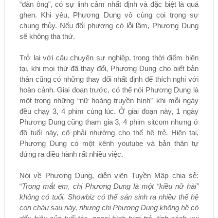
“đàn ông”, có sự linh cảm nhất định và đặc biệt là quá
ghen. Khi yêu, Phương Dung vô cùng coi trọng sự
chung thủy. Nếu đối phương có lỗi lầm, Phương Dung
sẽ không tha thứ.
Trở lại với câu chuyện sự nghiệp, trong thời điểm hiện
tại, khi mọi thứ đã thay đổi, Phương Dung cho biết bản
thân cũng có những thay đổi nhất định để thích nghi với
hoàn cảnh. Giai đoạn trước, có thể nói Phương Dung là
một trong những “nữ hoàng truyền hình” khi mỗi ngày
đều chạy 3, 4 phim cùng lúc. Ở giai đoạn này, 1 ngày
Phương Dung cũng tham gia 3, 4 phim sitcom nhưng ở
độ tuổi này, cô phải nhường cho thế hệ trẻ. Hiện tại,
Phương Dung có một kênh youtube và bản thân tự
đứng ra điều hành rất nhiều việc.
Nói về Phương Dung, diễn viên Tuyền Mập chia sẻ:
“
Trong mắt em, chị Phương Dung là một “kiều nữ hài”
không có tuổi. Showbiz có thể sản sinh ra nhiều thế hệ
con cháu sau này, nhưng chị Phương Dung không hề có