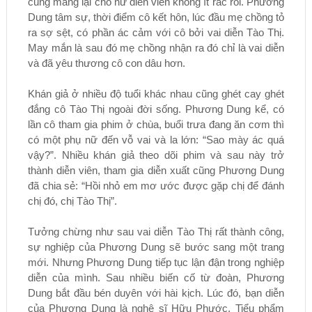
cũng mang lại cho nữ diễn viên không ít rắc rối. Phương
Dung tâm sự, thời điểm cô kết hôn, lúc đầu mẹ chồng tỏ
ra sợ sệt, có phần ác cảm với cô bởi vai diễn Tào Thị.
May mắn là sau đó mẹ chồng nhận ra đó chỉ là vai diễn
và đã yêu thương cô con dâu hơn.
Khán giả ở nhiều độ tuổi khác nhau cũng ghét cay ghét
đắng cô Tào Thị ngoài đời sống. Phương Dung kể, có
lần cô tham gia phim ở chùa, buổi trưa đang ăn cơm thì
có một phụ nữ đến vỗ vai và la lớn: “Sao mày ác quá
vậy?”. Nhiều khán giả theo dõi phim và sau này trở
thành diễn viên, tham gia diễn xuất cũng Phương Dung
đã chia sẻ: “Hồi nhỏ em mơ ước được gặp chị để đánh
chị đó, chị Tào Thị”.
Tưởng chừng như sau vai diễn Tào Thị rất thành công,
sự nghiệp của Phương Dung sẽ bước sang một trang
mới. Nhưng Phương Dung tiếp tục lận đận trong nghiệp
diễn của mình. Sau nhiều biến cố từ đoàn, Phương
Dung bắt đầu bén duyên với hài kịch. Lúc đó, bạn diễn
của Phương Dung là nghệ sĩ Hữu Phước. Tiểu phẩm