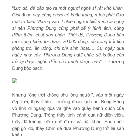
“
Lúc đó, để đào tạo ra một người nghệ sĩ rất khó khăn.
Giai đoạn này cũng chưa có khẩu trang, mình phải đưa
mặt ra bán. Nhưng vẫn ít nhiều người biết mình là nghệ
sĩ nên Phương Dung cũng phải để ý hình ảnh, cũng
điểm thêm chút son phấn. Thời đó, Phương Dung bán
mỗi sáng kiếm lời được 20.000 đồng, đủ trang trải tiền
phòng trọ, ăn uống, chi phí sinh hoạt,… Cứ ngày qua
ngày như vậy, Phương Dung nghĩ chắc sẽ không còn
trở lại được nghề diễn của mình được nữa
” – Phương
Dung bộc bạch.
Nhưng “ông trời không phụ lòng người”, vào một ngày
đẹp trời, thầy Chín – trưởng đoàn kịch nói Bông Hồng
vô tình đi ngang qua và ghé vào quầy bánh cuốn của
Phương Dung. Trông thấy tình cảnh của nữ diễn viên,
thầy đã không kiềm chế được và bật khóc. Sau cuộc
gặp gỡ đó, thầy Chín đã đưa Phương Dung trở lại sân
khấu.