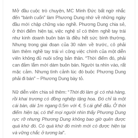
Mở đầu cuộc trò chuyện, MC Minh Đức bất ngờ nhắc
đến “bánh cuốn” làm Phương Dung nhớ về những ngày
đầu mới chập chững vào nghề. Phương Dung chia sẻ,
ở thời điểm hiện tại, việc nghệ sĩ có thêm nghề tay trái
như kinh doanh buôn bán là điều hết sức bình thường.
Nhưng trong giai đoạn của 30 năm về trước, cô phải
làm thêm nghề tay trái vì công việc chính của một diễn
viên không đủ nuôi sống bản thân. “Thời điểm đó, phải
can đảm lắm mới dám buôn bán. Người ta nhìn vào, rất
mặc cảm. Nhưng tình cảnh lúc đó buộc Phương Dung
phải đi bán” – Phương Dung bày tỏ.
Nữ diễn viên chia sẻ thêm: “
Thời đó làm gì có nhà hàng,
rồi khai trương có đồng nghiệp tặng hoa. Đó chỉ là một
cái bàn, dài 1m ngang 0.5m với 4, 5 cái ghế đẩu. Ở thời
điểm hiện tại, có thể mọi người nhìn thấy Phương Dung
rực rỡ nhưng Phương Dung không bao giờ quên được
quá khứ đó. Có quá khứ đó mình mới có được hiện tại
và vững chắc ở tương lai
”.