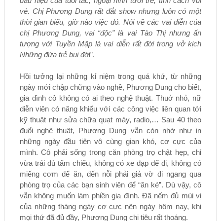
dấu hiệu của tuổi tác, ngoại hình tươi trẻ, tính cách vui
vẻ. Chị Phương Dung rất đắt show nhưng luôn có một
thời gian biểu, giờ nào việc đó. Nói về các vai diễn của
chị Phương Dung, vai “độc” là vai Tào Thị nhưng ấn
tượng với Tuyền Mập là vai diễn rất đời trong vở kịch
Những đứa trẻ bụi đờ
i”.
Hồi tưởng lại những kỉ niệm trong quá khứ, từ những
ngày mới chập chững vào nghề, Phương Dung cho biết,
gia đình cô không có ai theo nghệ thuật. Thuở nhỏ, nữ
diễn viên có năng khiếu với các công việc liên quan tới
kỹ thuật như sửa chữa quạt máy, radio,… Sau 40 theo
đuổi nghệ thuật, Phương Dung vẫn còn nhớ như in
những ngày đầu tiên vô cùng gian khó, cơ cực của
mình. Cô phải sống trong căn phòng trọ chật hẹp, chỉ
vừa trải đủ tấm chiếu, không có xe đạp để đi, không có
miếng cơm để ăn, đến nỗi phải giả vờ đi ngang qua
phòng trọ của các bạn sinh viên để “ăn ké”. Dù vậy, cô
vẫn không muốn làm phiền gia đình. Đã nếm đủ mùi vị
của những tháng ngày cơ cực nên ngày hôm nay, khi
mọi thứ đã đủ đầy, Phương Dung chi tiêu rất thoáng.