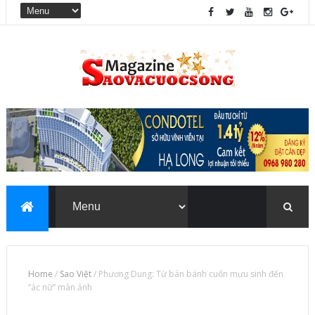
Home
/
Sao Việt
/
Phương Dung: Từ bán bánh cuốn mưu sinh đến
“ác nữ” màn ảnh