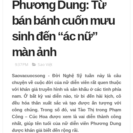
Phương Dung: Từ
bán bánh cuốn mưu
sinh đến “ác nữ”
màn ảnh
9:37 PM
Sao Việt
Saovacuocsong - Đời Nghệ Sỹ tuần này là câu
chuyện về cuộc đời của nữ diễn viên rất quen thuộc
với khán giả truyền hình và sân khấu ở các tỉnh phía
nam. Ở bất kỳ vai diễn nào, từ bi đến hài kịch, cô
đều hóa thân xuất sắc và tạo được ấn tượng với
công chúng. Trong số đó, vai Tào Thị trong Phạm
Công – Cúc Hoa được xem là vai diễn thành công
nhất, giúp tên tuổi của nữ diễn viên Phương Dung
được khán giả biết đến rộng rãi.