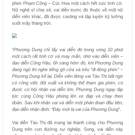
phim Phạm Công – Cúc Hoa một cách hết sức tình cờ.
Nữ nghệ sĩ chia sẻ, vai diễn trước đó thuộc về một nữ
diễn viên khác, đã được casting và tập luyện kỹ lưỡng
suốt mấy tháng trời.
“
Phương Dung chỉ lấy vai diễn đó trong vòng 10 phút
một cách rất tình cờ và may mắn, nhờ vào diễn viên –
đạo diễn Công Hậu. 6h sáng hôm đó, khi Phương Dung
đang ngủ thì nghe tiếng gõ cửa và kêu “đi đóng phim” –
Phương Dung kể lại. Diễn viên đóng vai Tào Thị bất ngờ
có công việc đột xuất và không thể tham gia phim, có
được cơ hội nhận vai diễn lớn, Phương Dung ngay lập
tức cùng Công Hậu phóng lên xe đạp và chạy theo
đoàn. Sau khi nhận vai và diễn một phân đoạn đầu tiên,
đạo diễn nhận định: “Đây mới là vai của Phương Dung
”.
Vai diễn Tào Thị đã mang lại thành công cho Phương
Dung trên con đường sự nghiệp. Song, vai diễn này