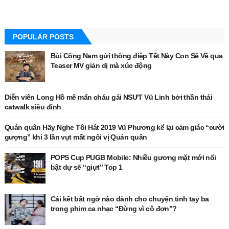
POPULAR POSTS
Bùi Công Nam gửi thông điệp Tết Này Con Sẽ Về qua
Teaser MV giản dị mà xúc động
Diễn viên Long Hồ mê mẩn cháu gái NSƯT Vũ Linh bởi thần thái
catwalk siêu đỉnh
Quán quân Hãy Nghe Tôi Hát 2019 Vũ Phương kể lại cảm giác “cười
gượng” khi 3 lần vụt mất ngôi vị Quán quân
POPS Cup PUGB Mobile: Nhiều gương mặt mới nổi
bật dự sẽ “giựt” Top 1
Cái kết bất ngờ nào dành cho chuyện tình tay ba
trong phim ca nhạc “Đừng vì cô đơn”?