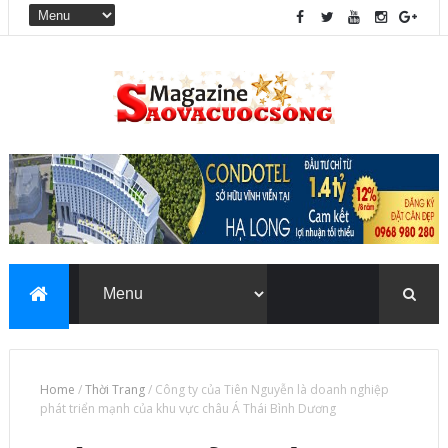
Home
/
Thời Trang
/
Công ty của Tiên Nguyễn là doanh nghiệp
phát triển mạnh của khu vực châu Á Thái Bình Dương