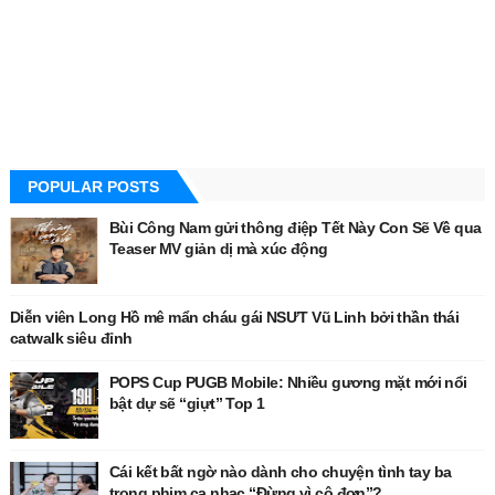
POPULAR POSTS
Bùi Công Nam gửi thông điệp Tết Này Con Sẽ Về qua
Teaser MV giản dị mà xúc động
Diễn viên Long Hồ mê mẩn cháu gái NSƯT Vũ Linh bởi thần thái
catwalk siêu đỉnh
POPS Cup PUGB Mobile: Nhiều gương mặt mới nổi
bật dự sẽ “giựt” Top 1
Cái kết bất ngờ nào dành cho chuyện tình tay ba
trong phim ca nhạc “Đừng vì cô đơn”?