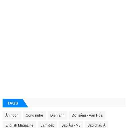
TAGS
Ăn ngon
Công nghệ
Điện ảnh
Đời sống - Văn Hóa
English Magazine
Làm đẹp
Sao Âu - Mỹ
Sao châu Á