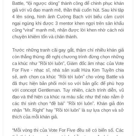
Battle, “lội ngược dòng" thành công để chinh phục khán
giả với vũ đạo mạnh mẽ, thần thái cuốn hút. Sau khi tập
4 lên sóng, hình ảnh Cường Bạch với biểu cảm cười
ngại ngùng khi được 3 mentor khen ngợi trên sân khấu
cũng “viral" mạnh mẽ, nhận được lời khen nhờ cách nói
chuyện khiêm tốn và chân thành.
Trước những tranh cãi gay gắt, thậm chí nhiều khán giả
còn thẳng thừng đề nghị chương trình đừng chọn những
ca khúc như "Rồi tới luôn", Giám đốc âm nhạc của Vote
For Five - nhạc sĩ, nhà sản xuất Hứa Kim Tuyền chia
sẻ, anh chọn ca khúc "Rồi tới luôn" cho vòng Battle và
đã thực hiện bản phối mới so với bản gốc để phù hợp
với concept Gentleman. Tuy nhiên, cách trình diễn, vũ
đạo và thể hiện ca khúc ra màu sắc như thế nào nằm ở
các thí sinh chọn “đề bài" "Rồi tới luôn". Khán giả đón
nhận "Mr. Right" hay "Rồi tới luôn" là sự lựa chọn và sở
thích của mỗi khán giả.
“Mỗi vòng thi của Vote For Five đều sẽ có biến số. Các