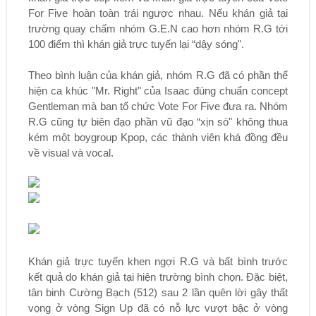
For Five hoàn toàn trái ngược nhau. Nếu khán giả tại
trường quay chấm nhóm G.E.N cao hơn nhóm R.G tới
100 điểm thì khán giả trực tuyến lại “dậy sóng".
Theo bình luận của khán giả, nhóm R.G đã có phần thể
hiện ca khúc "Mr. Right" của Isaac đúng chuẩn concept
Gentleman mà ban tổ chức Vote For Five đưa ra. Nhóm
R.G cũng tự biên đạo phần vũ đạo “xịn sò" không thua
kém một boygroup Kpop, các thành viên khá đồng đều
về visual và vocal.
Khán giả trực tuyến khen ngợi R.G và bất bình trước
kết quả do khán giả tại hiện trường bình chọn. Đặc biệt,
tân binh Cường Bạch (512) sau 2 lần quên lời gây thất
vọng ở vòng Sign Up đã có nỗ lực vượt bậc ở vòng