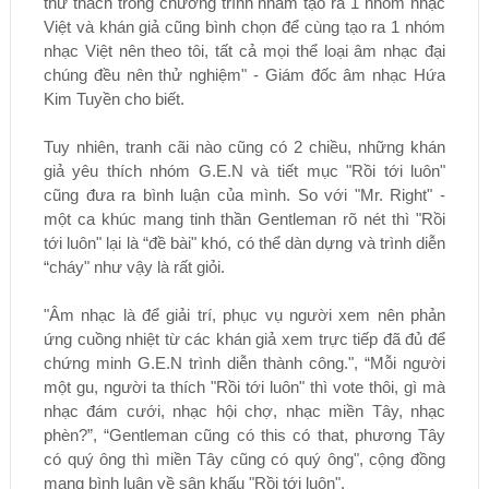
thử thách trong chương trình nhằm tạo ra 1 nhóm nhạc
Việt và khán giả cũng bình chọn để cùng tạo ra 1 nhóm
nhạc Việt nên theo tôi, tất cả mọi thể loại âm nhạc đại
chúng đều nên thử nghiệm" - Giám đốc âm nhạc Hứa
Kim Tuyền cho biết.
Tuy nhiên, tranh cãi nào cũng có 2 chiều, những khán
giả yêu thích nhóm G.E.N và tiết mục "Rồi tới luôn"
cũng đưa ra bình luận của mình. So với "Mr. Right" -
một ca khúc mang tinh thần Gentleman rõ nét thì "Rồi
tới luôn" lại là “đề bài" khó, có thể dàn dựng và trình diễn
“cháy" như vậy là rất giỏi.
"Âm nhạc là để giải trí, phục vụ người xem nên phản
ứng cuồng nhiệt từ các khán giả xem trực tiếp đã đủ để
chứng minh G.E.N trình diễn thành công.", “Mỗi người
một gu, người ta thích "Rồi tới luôn" thì vote thôi, gì mà
nhạc đám cưới, nhạc hội chợ, nhạc miền Tây, nhạc
phèn?”, “Gentleman cũng có this có that, phương Tây
có quý ông thì miền Tây cũng có quý ông", cộng đồng
mạng bình luận về sân khấu "Rồi tới luôn".