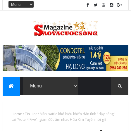
Home
/
Tin Hot
/
Màn battle khó hiểu khiến dân tình "dậy sóng"
tại "Vote 4 Five", giám đốc âm nhạc Hứa Kim Tuyền nói gì?