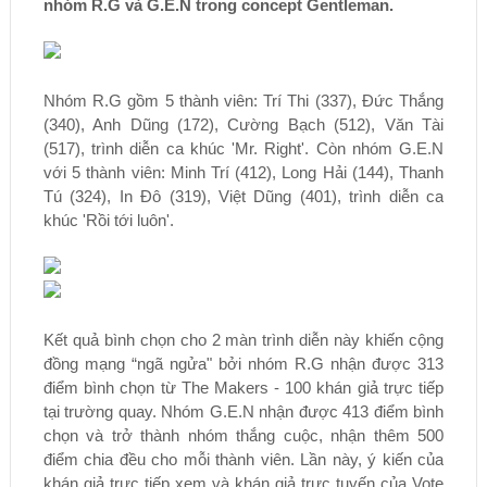
nhóm R.G và G.E.N trong concept Gentleman.
Nhóm R.G gồm 5 thành viên: Trí Thi (337), Đức Thắng
(340), Anh Dũng (172), Cường Bạch (512), Văn Tài
(517), trình diễn ca khúc 'Mr. Right'. Còn nhóm G.E.N
với 5 thành viên: Minh Trí (412), Long Hải (144), Thanh
Tú (324), In Đô (319), Việt Dũng (401), trình diễn ca
khúc 'Rồi tới luôn'.
Kết quả bình chọn cho 2 màn trình diễn này khiến cộng
đồng mạng “ngã ngửa" bởi nhóm R.G nhận được 313
điểm bình chọn từ The Makers - 100 khán giả trực tiếp
tại trường quay. Nhóm G.E.N nhận được 413 điểm bình
chọn và trở thành nhóm thắng cuộc, nhận thêm 500
điểm chia đều cho mỗi thành viên. Lần này, ý kiến của
khán giả trực tiếp xem và khán giả trực tuyến của Vote