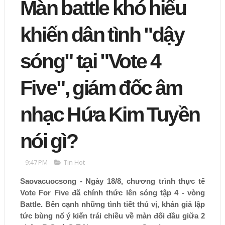
Màn battle khó hiểu
khiến dân tình "dậy
sóng" tại "Vote 4
Five", giám đốc âm
nhạc Hứa Kim Tuyền
nói gì?
9:47 PM
Tin Hot
Saovacuocsong - Ngày 18/8, chương trình thực tế
Vote For Five đã chính thức lên sóng tập 4 - vòng
Battle. Bên cạnh những tình tiết thú vị, khán giả lập
tức bùng nổ ý kiến trái chiều về màn đối đầu giữa 2