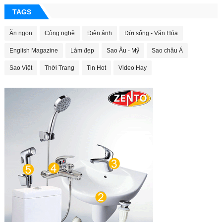
TAGS
Ăn ngon
Công nghệ
Điện ảnh
Đời sống - Văn Hóa
English Magazine
Làm đẹp
Sao Âu - Mỹ
Sao châu Á
Sao Việt
Thời Trang
Tin Hot
Video Hay