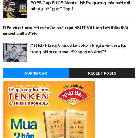
POPS Cup PUGB Mobile: Nhiều gương mặt mới nổi
bật dự sẽ “giựt” Top 1
Diễn viên Long Hồ mê mẩn cháu gái NSƯT Vũ Linh bởi thần thái
catwalk siêu đỉnh
Cái kết bất ngờ nào dành cho chuyện tình tay ba
trong phim ca nhạc “Đừng vì cô đơn”?
QUẢNG CÁO
RECENT POSTS