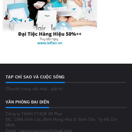
TẠP CHÍ SAO VÀ CUỘC SỐNG
Chuyên trang văn hoá - giải trí
VĂN PHÒNG ĐẠI DIỆN
Công ty TNHH TT&SK 89 Plus
ĐC: 1366 Vĩnh Lộc, Bình Hưng Hòa B, Bình Tân, Tp Hồ Chí
Minh.
Email : saovacuocsong@gmail.com