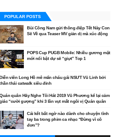
POPULAR POSTS
Bùi Công Nam gửi thông điệp Tết Này Con
Sẽ Về qua Teaser MV giản dị mà xúc động
POPS Cup PUGB Mobile: Nhiều gương mặt
mới nổi bật dự sẽ “giựt” Top 1
Diễn viên Long Hồ mê mẩn cháu gái NSƯT Vũ Linh bởi
thần thái catwalk siêu đỉnh
Quán quân Hãy Nghe Tôi Hát 2019 Vũ Phương kể lại cảm
giác “cười gượng” khi 3 lần vụt mất ngôi vị Quán quân
Cái kết bất ngờ nào dành cho chuyện tình
tay ba trong phim ca nhạc “Đừng vì cô
đơn”?