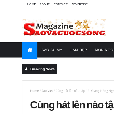
HOME
ABOUT
CONTACT
ADVERTISE
SAO ÂU MỸ
LÀM ĐẸP
MÓN NGO
Breaking News
Home
/
Sao Việt
/
Cùng hát lên nào tập 13: Giang Hồng Ngọc 
Cùng hát lên nào t