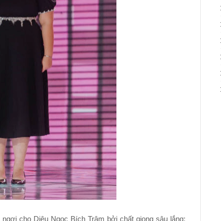
 ngợi cho Diêu Ngọc Bích Trâm bởi chất giọng sâu lắng: