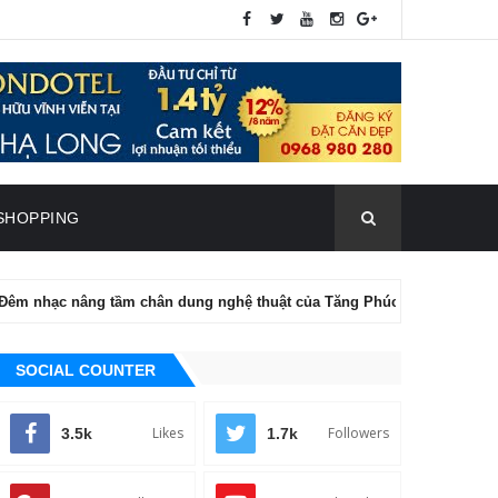
SHOPPING
ng tầm chân dung nghệ thuật của Tăng Phúc
ĐIỆN ẢNH
Tr
SOCIAL COUNTER
Likes
Followers
3.5k
1.7k