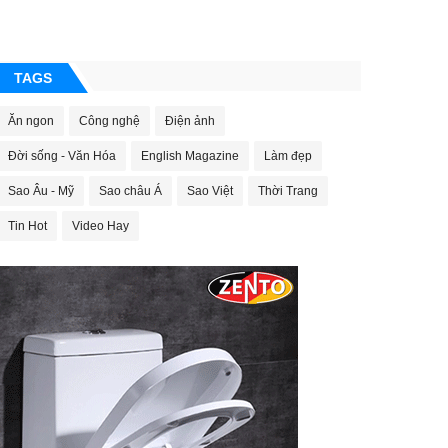
TAGS
Ăn ngon
Công nghệ
Điện ảnh
Đời sống - Văn Hóa
English Magazine
Làm đẹp
Sao Âu - Mỹ
Sao châu Á
Sao Việt
Thời Trang
Tin Hot
Video Hay