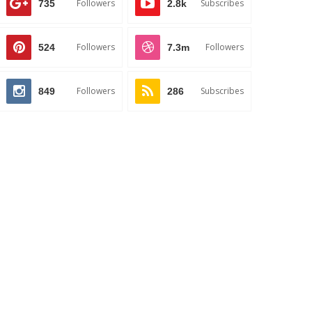
Followers
Subscribes
735
2.8k
Followers
Followers
524
7.3m
Followers
Subscribes
849
286