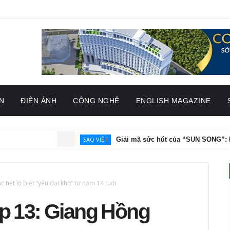
N
ĐIỆN ẢNH
CÔNG NGHỆ
ENGLISH MAGAZINE
SAO VIỆT
Giải mã sức hút của “SUN SONG”: Đêm nhạc nâ
tiết lộ biết “yêu dại khờ” từ năm 14 tuổi
ập 13: Giang Hồng