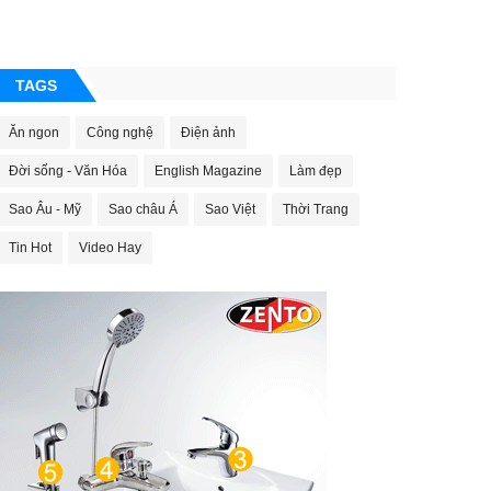
TAGS
Ăn ngon
Công nghệ
Điện ảnh
Đời sống - Văn Hóa
English Magazine
Làm đẹp
Sao Âu - Mỹ
Sao châu Á
Sao Việt
Thời Trang
Tin Hot
Video Hay