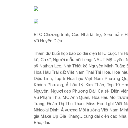
BTC Chương trình, Các Nhà tài trợ, Siêu mẫu- 
Vũ Huyền Diệu.
Tham dự buổi họp báo có đại diện BTC cuộc thi H
kế, Ca sĩ, Người mẫu nổi tiếng: NSUT Mỹ Uyên, 
sỹ Nathan Lee, Nhà Thiết kế Nguyễn Minh Tuấn; 
Hoa Hậu Trái đất Việt Nam Thái Thị Hoa, Hoa h
Diệu Linh, Top 5 Hoa hậu Việt Nam Phương Qu
Khánh Phương, Á hậu Lý Kim Thảo, Top 10 Ho
Nguyễn, Người đẹp Phương Đài, Ca sĩ- Diễn vi
Vũ Phạm Thư, MC Anh Quân, Hoa Hậu Môi trường
Trang, Đoàn Thị Thu Thảo; Miss Eco Lgbt Việt
Nhicolai Đinh; Á vương Môi trường Việt Nam Minh
gia Make Up Gia Khang…cùng đại diện các Nhà tà
Báo, đài.