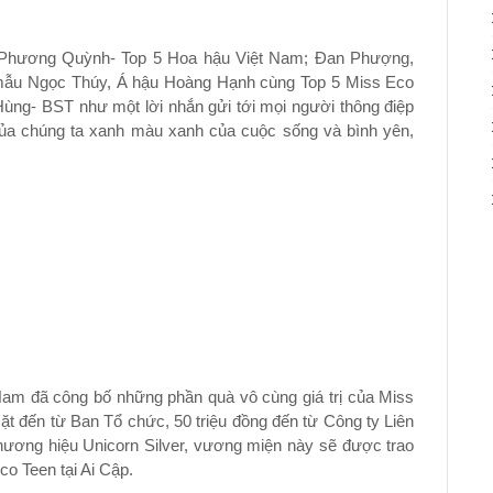
p Phương Quỳnh- Top 5 Hoa hậu Việt Nam; Đan Phượng,
 mẫu Ngọc Thúy, Á hậu Hoàng Hạnh cùng Top 5 Miss Eco
ùng- BST như một lời nhắn gửi tới mọi người thông điệp
 của chúng ta xanh màu xanh của cuộc sống và bình yên,
Nam đã công bố những phần quà vô cùng giá trị của Miss
mặt đến từ Ban Tổ chức, 50 triệu đồng đến từ Công ty Liên
 thương hiệu Unicorn Silver, vương miện này sẽ được trao
o Teen tại Ai Cập.