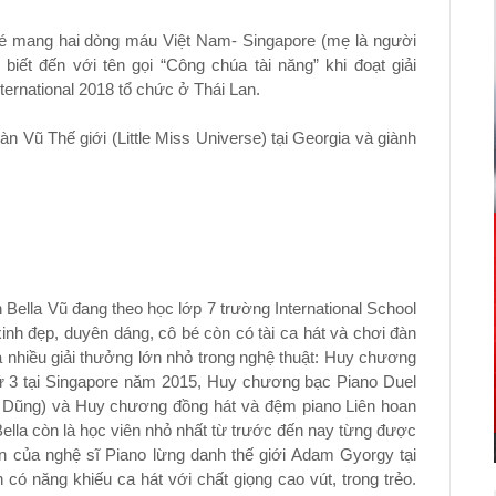
bé mang hai dòng máu Việt Nam- Singapore (mẹ là người
biết đến với tên gọi “Công chúa tài năng” khi đoạt giải
ernational 2018 tổ chức ở Thái Lan.
 Vũ Thế giới (Little Miss Universe) tại Georgia và giành
Bella Vũ đang theo học lớp 7 trường International School
nh đẹp, duyên dáng, cô bé còn có tài ca hát và chơi đàn
á nhiều giải thưởng lớn nhỏ trong nghệ thuật: Huy chương
ứ 3 tại Singapore năm 2015, Huy chương bạc Piano Duel
ng Dũng) và Huy chương đồng hát và đệm piano Liên hoan
lla còn là học viên nhỏ nhất từ trước đến nay từng được
n của nghệ sĩ Piano lừng danh thế giới Adam Gyorgy tại
n có năng khiếu ca hát với chất giọng cao vút, trong trẻo.