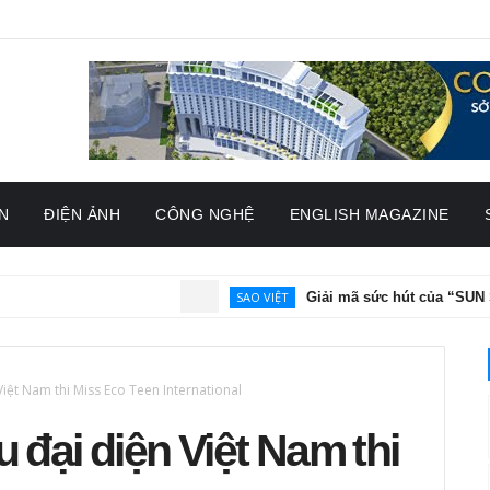
N
ĐIỆN ẢNH
CÔNG NGHỆ
ENGLISH MAGAZINE
SAO VIỆT
Giải mã sức hút của “SUN SONG”:
Việt Nam thi Miss Eco Teen International
 đại diện Việt Nam thi