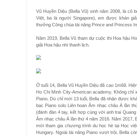
Vũ Huyền Diệu (Bella Vũ) sinh năm 2008, là cô 
Việt, ba là người Singapore), em được khán giả 
thưởng Công chúa tài năng Prince and Princess Int
Năm 2019, Bella Vũ tham dự cuộc thi Hoa hậu Hoàn
giải Hoa hậu nhí thanh lịch.
Ở tuổi 14, Bella Vũ Huyền Diệu đã cao 1m68. Hiện 
Ho Chi Minh City-American academy. Không chỉ xi
Piano. Dù chỉ mới 13 tuổi, Bella đã nhận được kh
bạc Piano solo Liên hoan Âm nhạc châu Á lần th
(đánh đàn 4 tay, kết hợp cùng với anh trai Qua
Âm nhạc châu Á lần thứ 4 năm 2016. Năm 2017, Be
mời tham gia chương trình du học hè tại Học việ
Hungary. Ngoài tài năng Piano vượt trội, Bella cò