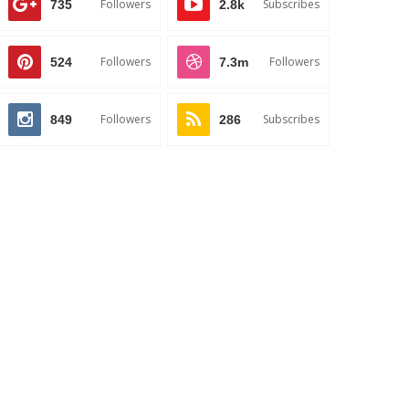
Followers
Subscribes
735
2.8k
Followers
Followers
524
7.3m
Followers
Subscribes
849
286