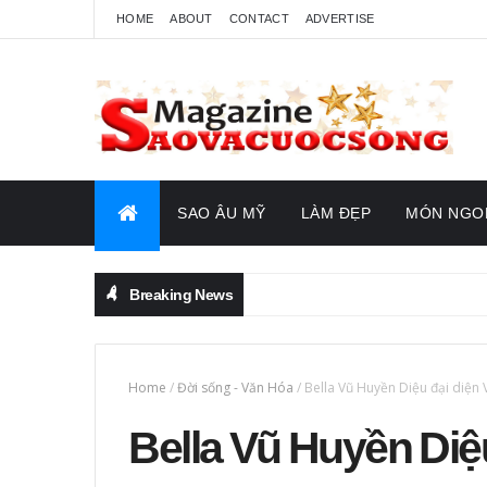
HOME
ABOUT
CONTACT
ADVERTISE
SAO ÂU MỸ
LÀM ĐẸP
MÓN NGO
Breaking News
Home
/
Đời sống - Văn Hóa
/
Bella Vũ Huyền Diệu đại diện 
Bella Vũ Huyền Diệu