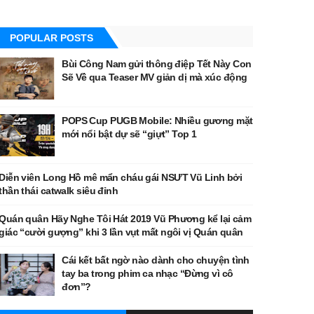
POPULAR POSTS
Bùi Công Nam gửi thông điệp Tết Này Con
Sẽ Về qua Teaser MV giản dị mà xúc động
POPS Cup PUGB Mobile: Nhiều gương mặt
mới nổi bật dự sẽ “giựt” Top 1
Diễn viên Long Hồ mê mẩn cháu gái NSƯT Vũ Linh bởi
thần thái catwalk siêu đỉnh
Quán quân Hãy Nghe Tôi Hát 2019 Vũ Phương kể lại cảm
giác “cười gượng” khi 3 lần vụt mất ngôi vị Quán quân
Cái kết bất ngờ nào dành cho chuyện tình
tay ba trong phim ca nhạc “Đừng vì cô
đơn”?