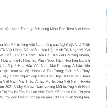
Hoa hậu Minh Tú chụp ảnh cùng Miss Eco Teen Việt Nam
oa hậu Môi trường Việt Nam cùng các Nghệ sỹ, Nhà Thiết
NTK Việt Hùng; Siêu Mẫu- Hoa Hậu Minh Tú, Nhạc sỹ- Ca
Siêu Mẫu Thi Thi Phạm; Hoa Hậu Trái đất Phương Khánh,
ậu Hoàng Hạnh, Hoa hậu Phan Ngọc Hân, Hoa hậu Du lịch
ỳnh, Top 5 Hoa Hậu Việt Nam Mai Phương, Á hậu biển
a hậu Hoàn vũ Việt Nam Lê Thu Trang; Siêu mẫu Thúy
ên LyLy Chen; Người đẹp Cẩm Đan, Top 10 Hoa hậu Hoàn
 Việt Nam Mai Thảo, Á hậu Môi trường Việt Nam Huyền
 Nam 2021 Vicky Chow; Nam vương Môi trường Việt Nam
 Tú; Stylist Tân Đà Lạt; Nhà Thiết Kế Jessie Cà; Chuyên
i trợ, các Doanh nghiệp và gần 100 cơ quan thông tấn,