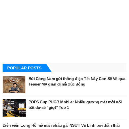
POPULAR POSTS
Bùi Công Nam gửi thông điệp Tết Này Con Sẽ Về qua
Teaser MV giản dị mà xúc động
POPS Cup PUGB Mobile: Nhiều gương mặt mới nổi
bật dự sẽ “giựt” Top 1
Diễn viên Long Hồ mê mẩn cháu gái NSƯT Vũ Linh bởi thần thái