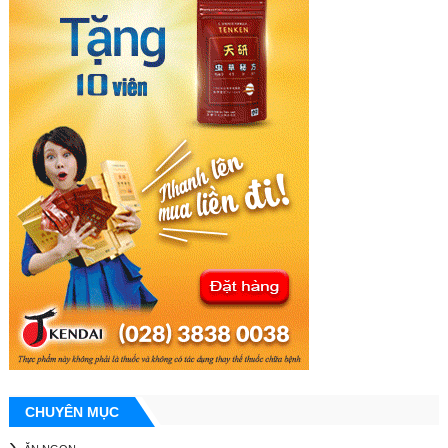
CHUYÊN MỤC