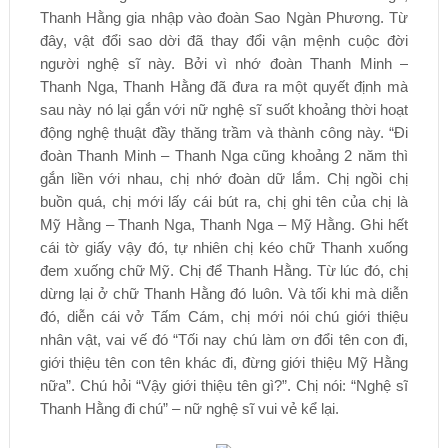
Thanh Hằng gia nhập vào đoàn Sao Ngàn Phương. Từ
đây, vật đổi sao dời đã thay đổi vận mệnh cuộc đời
người nghệ sĩ này. Bởi vì nhớ đoàn Thanh Minh –
Thanh Nga, Thanh Hằng đã đưa ra một quyết định mà
sau này nó lại gắn với nữ nghệ sĩ suốt khoảng thời hoạt
động nghệ thuật đầy thăng trầm và thành công này. “Đi
đoàn Thanh Minh – Thanh Nga cũng khoảng 2 năm thì
gắn liền với nhau, chị nhớ đoàn dữ lắm. Chị ngồi chị
buồn quá, chị mới lấy cái bút ra, chị ghi tên của chị là
Mỹ Hằng – Thanh Nga, Thanh Nga – Mỹ Hằng. Ghi hết
cái tờ giấy vậy đó, tự nhiên chị kéo chữ Thanh xuống
đem xuống chữ Mỹ. Chị để Thanh Hằng. Từ lúc đó, chị
dừng lại ở chữ Thanh Hằng đó luôn. Và tối khi mà diễn
đó, diễn cái vở Tấm Cám, chị mới nói chú giới thiệu
nhân vật, vai vế đó “Tối nay chú làm ơn đổi tên con đi,
giới thiệu tên con tên khác đi, đừng giới thiệu Mỹ Hằng
nữa”. Chú hỏi “Vậy giới thiệu tên gì?”. Chị nói: “Nghệ sĩ
Thanh Hằng đi chú” – nữ nghệ sĩ vui vẻ kể lại.