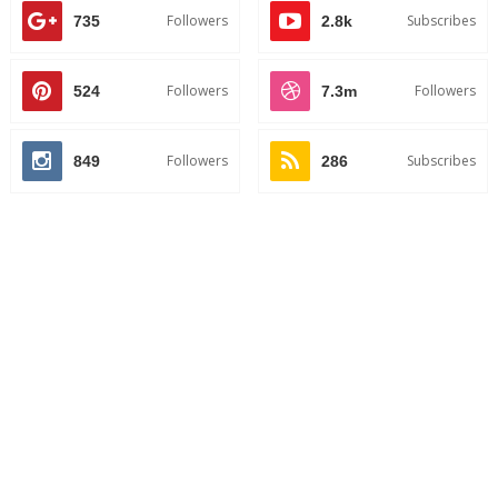
Followers
Subscribes
735
2.8k
Followers
Followers
524
7.3m
Followers
Subscribes
849
286