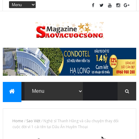
Home
/
Sao Việt
/
Nghệ sĩ Thanh Hằng và câu chuyện thay đổi
cuộc đời vì 1 cái tên tại Dấu Ấn Huyền Thoại