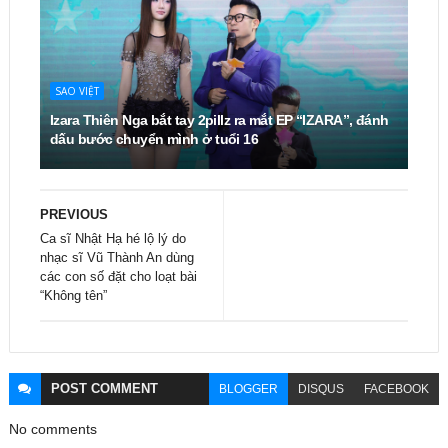
SAO VIỆT
Izara Thiên Nga bắt tay 2pillz ra mắt EP “IZARA”, đánh
dấu bước chuyển mình ở tuổi 16
PREVIOUS
Ca sĩ Nhật Hạ hé lộ lý do
nhạc sĩ Vũ Thành An dùng
các con số đặt cho loạt bài
“Không tên”
POST
COMMENT
BLOGGER
DISQUS
FACEBOOK
No comments