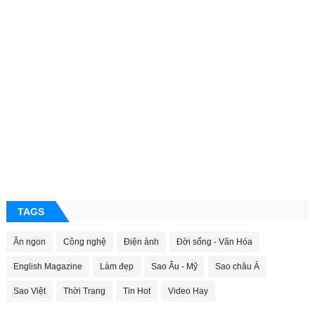
TAGS
Ăn ngon
Công nghệ
Điện ảnh
Đời sống - Văn Hóa
English Magazine
Làm đẹp
Sao Âu - Mỹ
Sao châu Á
Sao Việt
Thời Trang
Tin Hot
Video Hay