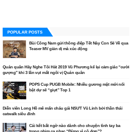
POPULAR POSTS
Bùi Công Nam gửi thông điệp Tết Này Con Sẽ Về qua
Teaser MV giản dị mà xúc động
Quán quân Hãy Nghe Tôi Hát 2019 Vũ Phương kể lại cảm giác “cười
gượng” khi 3 lần vụt mất ngôi vị Quán quân
POPS Cup PUGB Mobile: Nhiều gương mặt mới nổi
bật dự sẽ “giựt” Top 1
Diễn viên Long Hồ mê mẩn cháu gái NSƯT Vũ Linh bởi thần thái
catwalk siêu đỉnh
Cái kết bất ngờ nào dành cho chuyện tình tay ba
trong phim ca nhạc “Đừng vì cô đơn”?