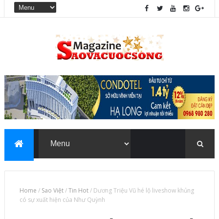
Home
/
Sao Việt
/
Tin Hot
/
Dương Triệu Vũ hé lộ liveshow khủng
có sự xuất hiện của Như Quỳnh