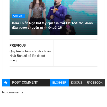
SAO VIỆT
Izara Thiên Nga bắt tay 2pillz ra mắt EP “IZARA”, đánh
dấu bước chuyển mình ở tuổi 16
PREVIOUS
Quy trình chăm sóc da chuẩn
Nhật Bản để có làn da trẻ
trung
POST
COMMENT
BLOGGER
DISQUS
FACEBOOK
No comments