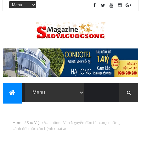
Home
/
Sao Việt
/
Valentines Vân Nguyễn đón tết cùng những
cảnh đời mắc căn bệnh quái ác