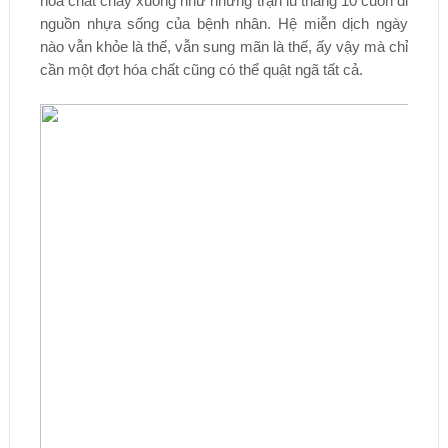
hóa chất chảy xuống như những trận lũ tháng 10 cuốn đi
nguồn nhựa sống của bệnh nhân. Hệ miễn dịch ngày
nào vẫn khỏe là thế, vẫn sung mãn là thế, ấy vậy mà chỉ
cần một đợt hóa chất cũng có thể quật ngã tất cả.