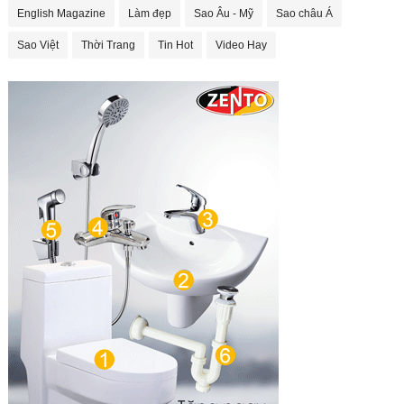
English Magazine
Làm đẹp
Sao Âu - Mỹ
Sao châu Á
Sao Việt
Thời Trang
Tin Hot
Video Hay