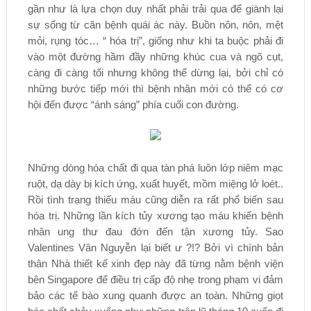
gần như là lựa chọn duy nhất phải trải qua để giành lại
sự sống từ căn bệnh quái ác này. Buồn nôn, nôn, mệt
mỏi, rụng tóc… “ hóa trị”, giống như khi ta buộc phải đi
vào một đường hầm đầy những khúc cua và ngõ cụt,
càng đi càng tối nhưng không thể dừng lại, bởi chỉ có
những bước tiếp mới thì bệnh nhân mới có thể có cơ
hội đến được “ánh sáng” phía cuối con đường.
Những dòng hóa chất đi qua tàn phá luôn lớp niêm mạc
ruột, dạ dày bị kích ứng, xuất huyết, mồm miệng lở loét..
Rồi tình trạng thiếu máu cũng diễn ra rất phổ biến sau
hóa trị. Những lần kích tủy xương tạo máu khiến bệnh
nhân ung thư đau đớn đến tận xương tủy. Sao
Valentines Vân Nguyễn lại biết ư ?!? Bởi vì chính bản
thân Nhà thiết kế xinh đẹp này đã từng nằm bệnh viện
bên Singapore để điều trị cấp độ nhẹ trong phạm vi đảm
bảo các tế bào xung quanh được an toàn. Những giọt