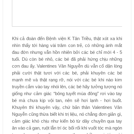
Khi cả đoàn đến Bệnh viện K Tân Triều, thật xót xa khi
nhìn thấy tới hàng vài trăm con trẻ, có những ánh mắt
đau đớn nhưng vẫn hồn nhiên bởi các bé chỉ mới 4 - 5
tuổi. Dù còn bé nhỏ, các bé đã phải hứng chịu những
cơn đau ấy. Valentines Vân Nguyễn dù vẫn cố dặn lòng
phải cười thật tươi với các bé, phải khuyên các bé
mạnh mẽ và thật rạng rỡ, nói với các bé khi nào kim
truyền cắm vào tay nhói lên, các bé hãy tưởng tượng nó
giống như cảm giác “bông tuyết mùa đông” rơi vào tay
bé mà chưa kịp vội tan, nên sẽ hơi lạnh - hơi buốt.
Khuyên thì khuyên vậy, chứ bản thân Valentines Vân
Nguyễn cũng thừa biết khi trị liệu, nó chẳng đơn giản gì,
cảm giác khó chịu như kiến bò từ dây chuyền qua tay
ăn vào cả gan, ruột lẫn trí óc bối rối khi vuốt tóc mà ngón