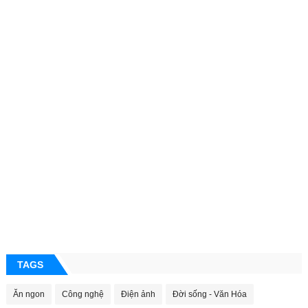
TAGS
Ăn ngon
Công nghệ
Điện ảnh
Đời sống - Văn Hóa