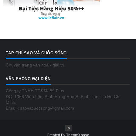
TẠP CHÍ SAO VÀ CUỘC SỐNG
Chuyên trang văn hoá - giải trí
VĂN PHÒNG ĐẠI DIỆN
Công ty TNHH TT&SK 89 Plus
ĐC: 1366 Vĩnh Lộc, Bình Hưng Hòa B, Bình Tân, Tp Hồ Chí
Minh.
Email : saovacuocsong@gmail.com
Created By
ThemeXpose