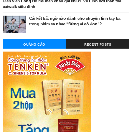
Diễn viên Long Hồ mê mẩn cháu gái NSƯT Vũ Linh bởi thần thái
catwalk siêu đỉnh
Cái kết bất ngờ nào dành cho chuyện tình tay ba
trong phim ca nhạc “Đừng vì cô đơn”?
QUẢNG CÁO
RECENT POSTS