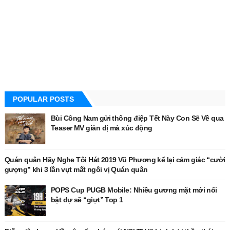
POPULAR POSTS
Bùi Công Nam gửi thông điệp Tết Này Con Sẽ Về qua
Teaser MV giản dị mà xúc động
Quán quân Hãy Nghe Tôi Hát 2019 Vũ Phương kể lại cảm giác “cười
gượng” khi 3 lần vụt mất ngôi vị Quán quân
POPS Cup PUGB Mobile: Nhiều gương mặt mới nổi
bật dự sẽ “giựt” Top 1