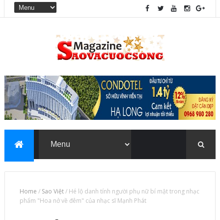
Home
/
Sao Việt
/
Hé lộ danh tính người phụ nữ bí mật trong nhạc
phẩm "Hoa nở về đêm" của nhạc sĩ Mạnh Phát