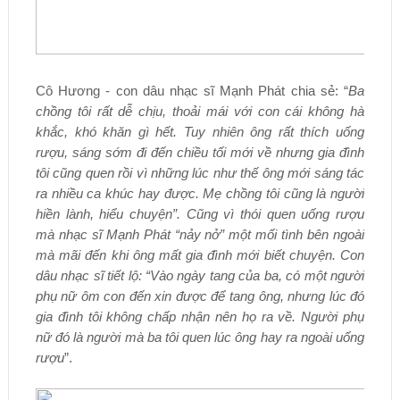
Cô Hương - con dâu nhạc sĩ Mạnh Phát chia sẻ: “
Ba
chồng tôi rất dễ chịu, thoải mái với con cái không hà
khắc, khó khăn gì hết. Tuy nhiên ông rất thích uống
rượu, sáng sớm đi đến chiều tối mới về nhưng gia đình
tôi cũng quen rồi vì những lúc như thế ông mới sáng tác
ra nhiều ca khúc hay được. Mẹ chồng tôi cũng là người
hiền lành, hiểu chuyện”. Cũng vì thói quen uống rượu
mà nhạc sĩ Mạnh Phát “nảy nở” một mối tình bên ngoài
mà mãi đến khi ông mất gia đình mới biết chuyện. Con
dâu nhạc sĩ tiết lộ: “Vào ngày tang của ba, có một người
phụ nữ ôm con đến xin được để tang ông, nhưng lúc đó
gia đình tôi không chấp nhận nên họ ra về. Người phụ
nữ đó là người mà ba tôi quen lúc ông hay ra ngoài uống
rượu
”.