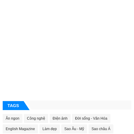
TAGS
Ăn ngon
Công nghệ
Điện ảnh
Đời sống - Văn Hóa
English Magazine
Làm đẹp
Sao Âu - Mỹ
Sao châu Á