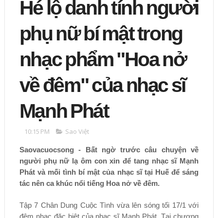
Hé lộ danh tính người
phụ nữ bí mật trong
nhạc phẩm "Hoa nở
về đêm" của nhạc sĩ
Mạnh Phát
10:15 PM
Sao Việt
Saovacuocsong - Bất ngờ trước câu chuyện về
người phụ nữ lạ ôm con xin để tang nhạc sĩ Mạnh
Phát và mối tình bí mật của nhạc sĩ tại Huế để sáng
tác nên ca khúc nổi tiếng Hoa nở về đêm.
Tập 7 Chân Dung Cuộc Tình vừa lên sóng tối 17/1 với
đêm nhạc đặc biệt của nhạc sĩ Mạnh Phát. Tại chương