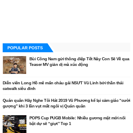
POPULAR POSTS
Bùi Công Nam gửi thông điệp Tết Này Con Sẽ Về qua
Teaser MV giản dị mà xúc động
Diễn viên Long Hồ mê mẩn cháu gái NSƯT Vũ Linh bởi thần thái
catwalk siêu đỉnh
Quán quân Hãy Nghe Tôi Hát 2019 Vũ Phương kể lại cảm giác “cười
gượng” khi 3 lần vụt mất ngôi vị Quán quân
POPS Cup PUGB Mobile: Nhiều gương mặt mới nổi
bật dự sẽ “giựt” Top 1