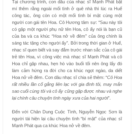
Tại chương trình, con dâu của nhạc sĩ Mạnh Phát bật
mí thêm rằng ngoài mối tình ở quê nhà thì lúc ra Huế
công tác, ông còn có một mối tình bí mật cùng một
người con gái tên Hoa. Cô Hương tâm sự: “Sau này tôi
có gặp một người phụ nữ tên Hoa, cô ấy nói là bạn cũ
của ba và ca khúc “Hoa nở về đêm” của ông chính là
sáng tác tặng cho người ấy”. Bởi trong thời gian ở Huế,
nhạc sĩ quen biết và say đắm trước nhan sắc của cô gái
trẻ tên Hoa, vì công việc mà nhạc sĩ Mạnh Phát và cô
Hoa chỉ gặp nhau, hẹn hò vào buổi tối nên ông lấy đó
làm cảm hứng ra đời cho ca khúc ngọt ngào, da diết
Hoa nở về đêm. Con dâu nhạc sĩ chia sẻ thêm: “
Cô Hoa
rất nhiều lần cố gắng liên lạc với gia đình tôi, may mắn
sao cuối cùng tôi và cô ấy cũng gặp được nhau và nghe
lại chính câu chuyện tình ngày xưa của hai người
”.
Đến với Chân Dung Cuộc Tình, Nguyễn Ngọc Sơn là
người tái hiện lại câu chuyện tình “bí mật” của nhạc sĩ
Mạnh Phát qua ca khúc Hoa nở về đêm.