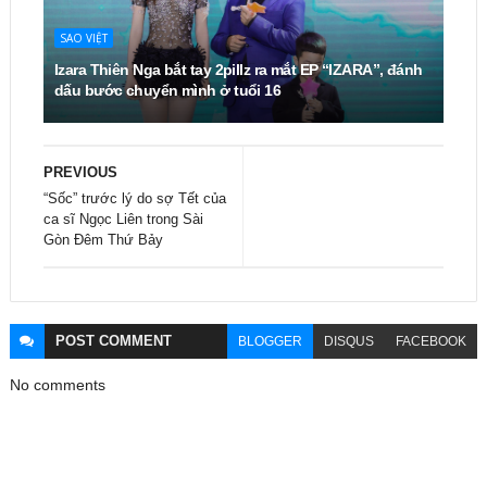
SAO VIỆT
Izara Thiên Nga bắt tay 2pillz ra mắt EP “IZARA”, đánh
dấu bước chuyển mình ở tuổi 16
PREVIOUS
“Sốc” trước lý do sợ Tết của
ca sĩ Ngọc Liên trong Sài
Gòn Đêm Thứ Bảy
POST
COMMENT
BLOGGER
DISQUS
FACEBOOK
No comments