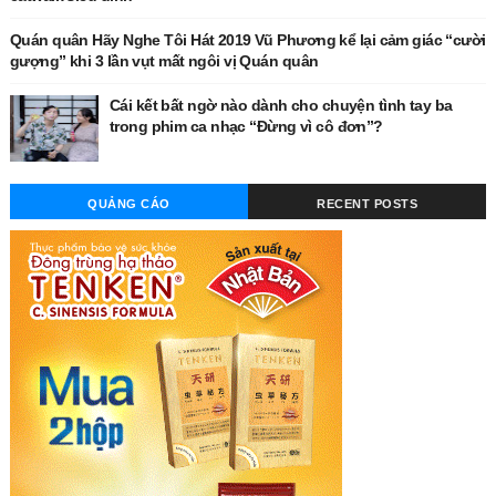
Quán quân Hãy Nghe Tôi Hát 2019 Vũ Phương kể lại cảm giác “cười
gượng” khi 3 lần vụt mất ngôi vị Quán quân
Cái kết bất ngờ nào dành cho chuyện tình tay ba
trong phim ca nhạc “Đừng vì cô đơn”?
QUẢNG CÁO
RECENT POSTS