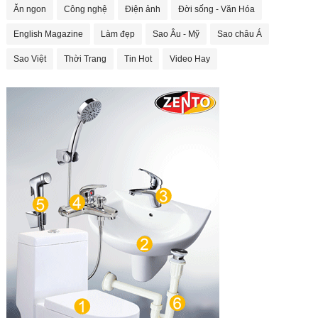
Ăn ngon
Công nghệ
Điện ảnh
Đời sống - Văn Hóa
English Magazine
Làm đẹp
Sao Âu - Mỹ
Sao châu Á
Sao Việt
Thời Trang
Tin Hot
Video Hay