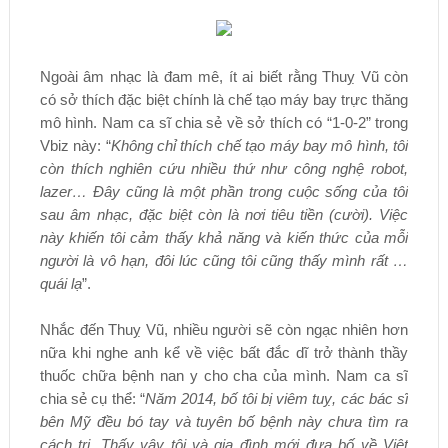
Ngoài âm nhạc là đam mê, ít ai biết rằng Thuỵ Vũ còn
có sở thích đặc biệt chính là chế tạo máy bay trực thăng
mô hình. Nam ca sĩ chia sẻ về sở thích có “1-0-2” trong
Vbiz này: “
Không chỉ thích chế tạo máy bay mô hình, tôi
còn thích nghiên cứu nhiều thứ như công nghệ robot,
lazer… Đây cũng là một phần trong cuộc sống của tôi
sau âm nhạc, đặc biệt còn là nơi tiêu tiền (cười). Việc
này khiến tôi cảm thấy khả năng và kiến thức của mỗi
người là vô hạn, đôi lúc cũng tôi cũng thấy mình rất …
quái lạ
”.
Nhắc đến Thuỵ Vũ, nhiều người sẽ còn ngạc nhiên hơn
nữa khi nghe anh kể về việc bất đắc dĩ trở thành thầy
thuốc chữa bệnh nan y cho cha của mình. Nam ca sĩ
chia sẻ cụ thể: “
Năm 2014, bố tôi bị viêm tuỵ, các bác sĩ
bên Mỹ đều bó tay và tuyên bố bệnh này chưa tìm ra
cách trị. Thấy vậy tôi và gia đình mới đưa bố về Việt