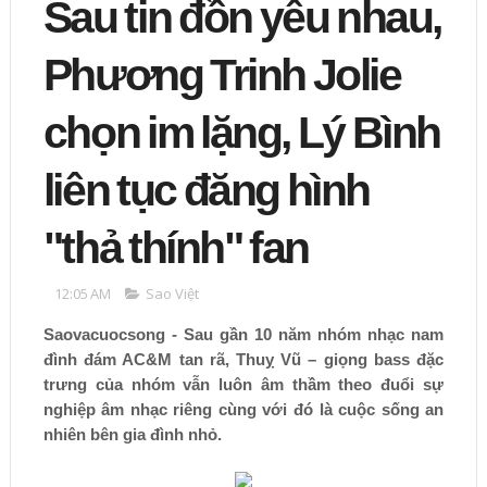
Sau tin đồn yêu nhau,
Phương Trinh Jolie
chọn im lặng, Lý Bình
liên tục đăng hình
"thả thính" fan
12:05 AM
Sao Việt
Saovacuocsong - Sau gần 10 năm nhóm nhạc nam
đình đám AC&M tan rã, Thuỵ Vũ – giọng bass đặc
trưng của nhóm vẫn luôn âm thầm theo đuổi sự
nghiệp âm nhạc riêng cùng với đó là cuộc sống an
nhiên bên gia đình nhỏ.