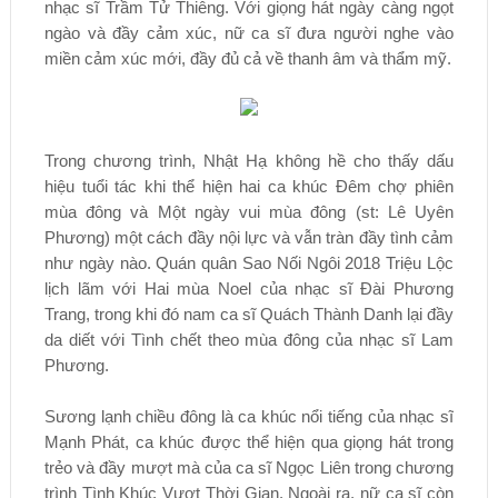
nhạc sĩ Trầm Tử Thiêng. Với giọng hát ngày càng ngọt
ngào và đầy cảm xúc, nữ ca sĩ đưa người nghe vào
miền cảm xúc mới, đầy đủ cả về thanh âm và thẩm mỹ.
Trong chương trình, Nhật Hạ không hề cho thấy dấu
hiệu tuổi tác khi thể hiện hai ca khúc Đêm chợ phiên
mùa đông và Một ngày vui mùa đông (st: Lê Uyên
Phương) một cách đầy nội lực và vẫn tràn đầy tình cảm
như ngày nào. Quán quân Sao Nối Ngôi 2018 Triệu Lộc
lịch lãm với Hai mùa Noel của nhạc sĩ Đài Phương
Trang, trong khi đó nam ca sĩ Quách Thành Danh lại đầy
da diết với Tình chết theo mùa đông của nhạc sĩ Lam
Phương.
Sương lạnh chiều đông là ca khúc nổi tiếng của nhạc sĩ
Mạnh Phát, ca khúc được thể hiện qua giọng hát trong
trẻo và đầy mượt mà của ca sĩ Ngọc Liên trong chương
trình Tình Khúc Vượt Thời Gian. Ngoài ra, nữ ca sĩ còn