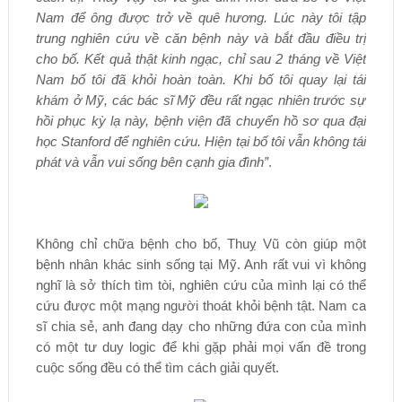
Nam để ông được trở về quê hương. Lúc này tôi tập
trung nghiên cứu về căn bệnh này và bắt đầu điều trị
cho bố. Kết quả thật kinh ngạc, chỉ sau 2 tháng về Việt
Nam bố tôi đã khỏi hoàn toàn. Khi bố tôi quay lại tái
khám ở Mỹ, các bác sĩ Mỹ đều rất ngạc nhiên trước sự
hồi phục kỳ lạ này, bệnh viện đã chuyển hồ sơ qua đại
học Stanford để nghiên cứu. Hiện tại bố tôi vẫn không tái
phát và vẫn vui sống bên cạnh gia đình”
.
Không chỉ chữa bệnh cho bố, Thuỵ Vũ còn giúp một
bệnh nhân khác sinh sống tại Mỹ. Anh rất vui vì không
nghĩ là sở thích tìm tòi, nghiên cứu của mình lại có thể
cứu được một mạng người thoát khỏi bệnh tật. Nam ca
sĩ chia sẻ, anh đang dạy cho những đứa con của mình
có một tư duy logic để khi gặp phải mọi vấn đề trong
cuộc sống đều có thể tìm cách giải quyết.