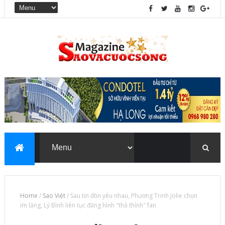
Home
/
Sao Việt
/
Sau tin đồn yêu nhau, Phương Trinh Jolie chọn
im lặng, Lý Bình liên tục đăng hình "thả thính" fan