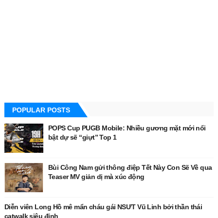
POPULAR POSTS
POPS Cup PUGB Mobile: Nhiều gương mặt mới nổi
bật dự sẽ “giựt” Top 1
Bùi Công Nam gửi thông điệp Tết Này Con Sẽ Về qua
Teaser MV giản dị mà xúc động
Diễn viên Long Hồ mê mẩn cháu gái NSƯT Vũ Linh bởi thần thái
catwalk siêu đỉnh