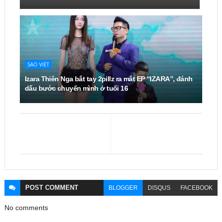
SAO VIỆT
Izara Thiên Nga bắt tay 2pillz ra mắt EP “IZARA”, đánh
dấu bước chuyển mình ở tuổi 16
POST
COMMENT
BLOGGER
DISQUS
FACEBOOK
No comments