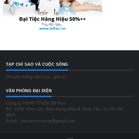
TẠP CHÍ SAO VÀ CUỘC SỐNG
Chuyên trang văn hoá - giải trí
VĂN PHÒNG ĐẠI DIỆN
Công ty TNHH TT&SK 89 Plus
ĐC: 1366 Vĩnh Lộc, Bình Hưng Hòa B, Bình Tân, Tp Hồ Chí
Minh.
Email : saovacuocsong@gmail.com