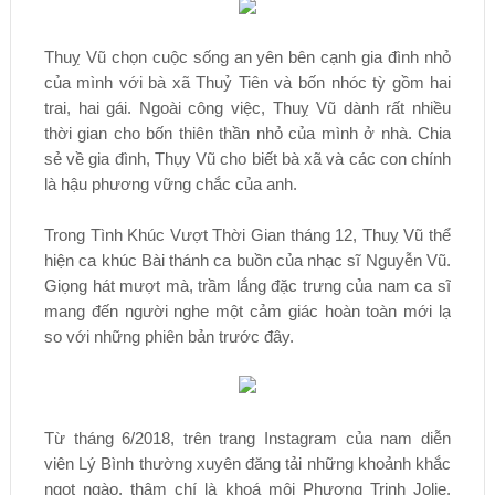
Thuỵ Vũ chọn cuộc sống an yên bên cạnh gia đình nhỏ
của mình với bà xã Thuỷ Tiên và bốn nhóc tỳ gồm hai
trai, hai gái. Ngoài công việc, Thuỵ Vũ dành rất nhiều
thời gian cho bốn thiên thần nhỏ của mình ở nhà. Chia
sẻ về gia đình, Thụy Vũ cho biết bà xã và các con chính
là hậu phương vững chắc của anh.
Trong Tình Khúc Vượt Thời Gian tháng 12, Thuỵ Vũ thể
hiện ca khúc Bài thánh ca buồn của nhạc sĩ Nguyễn Vũ.
Giọng hát mượt mà, trầm lắng đặc trưng của nam ca sĩ
mang đến người nghe một cảm giác hoàn toàn mới lạ
so với những phiên bản trước đây.
Từ tháng 6/2018, trên trang Instagram của nam diễn
viên Lý Bình thường xuyên đăng tải những khoảnh khắc
ngọt ngào, thậm chí là khoá môi Phương Trinh Jolie.