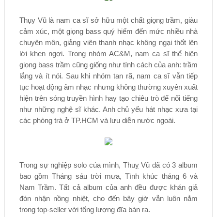
Thụy Vũ là nam ca sĩ sở hữu một chất giọng trầm, giàu
cảm xúc, một giọng bass quý hiếm đến mức nhiều nhà
chuyên môn, giảng viên thanh nhạc không ngại thốt lên
lời khen ngợi. Trong nhóm AC&M, nam ca sĩ thể hiện
giọng bass trầm cũng giống như tính cách của anh: trầm
lắng và ít nói. Sau khi nhóm tan rã, nam ca sĩ vẫn tiếp
tục hoạt động âm nhạc nhưng không thường xuyên xuất
hiện trên sóng truyền hình hay tạo chiêu trò để nổi tiếng
như những nghệ sĩ khác. Anh chủ yếu hát nhạc xưa tại
các phòng trà ở TP.HCM và lưu diễn nước ngoài.
Trong sự nghiệp solo của mình, Thuỵ Vũ đã có 3 album
bao gồm Tháng sáu trời mưa, Tình khúc tháng 6 và
Nam Trầm. Tất cả album của anh đều được khán giả
đón nhận nồng nhiệt, cho đến bây giờ vẫn luôn nằm
trong top-seller với tổng lượng đĩa bán ra.