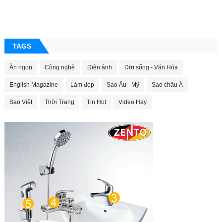
TAGS
Ăn ngon
Công nghệ
Điện ảnh
Đời sống - Văn Hóa
English Magazine
Làm đẹp
Sao Âu - Mỹ
Sao châu Á
Sao Việt
Thời Trang
Tin Hot
Video Hay