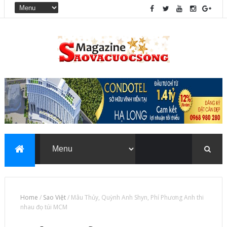
Home
/
Sao Việt
/
Mâu Thủy, Quỳnh Anh Shyn, Phí Phương Anh thi
nhau đọ túi MCM