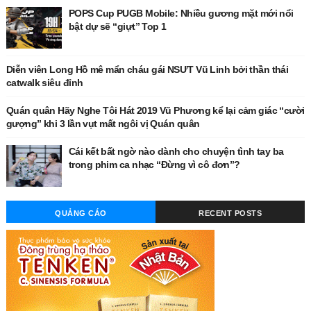
POPS Cup PUGB Mobile: Nhiều gương mặt mới nổi
bật dự sẽ “giựt” Top 1
Diễn viên Long Hồ mê mẩn cháu gái NSƯT Vũ Linh bởi thần thái
catwalk siêu đỉnh
Quán quân Hãy Nghe Tôi Hát 2019 Vũ Phương kể lại cảm giác “cười
gượng” khi 3 lần vụt mất ngôi vị Quán quân
Cái kết bất ngờ nào dành cho chuyện tình tay ba
trong phim ca nhạc “Đừng vì cô đơn”?
QUẢNG CÁO
RECENT POSTS