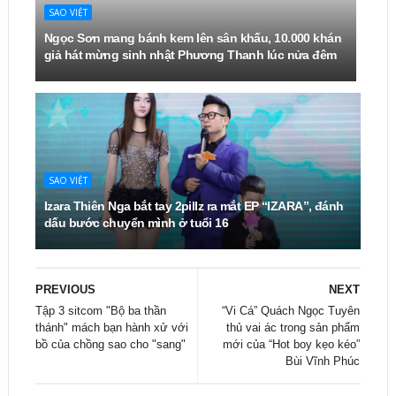
SAO VIỆT
Ngọc Sơn mang bánh kem lên sân khấu, 10.000 khán
giả hát mừng sinh nhật Phương Thanh lúc nửa đêm
SAO VIỆT
Izara Thiên Nga bắt tay 2pillz ra mắt EP “IZARA”, đánh
dấu bước chuyển mình ở tuổi 16
PREVIOUS
NEXT
Tập 3 sitcom "Bộ ba thần
“Vi Cá” Quách Ngọc Tuyên
thánh" mách bạn hành xử với
thủ vai ác trong sản phẩm
bồ của chồng sao cho "sang"
mới của “Hot boy kẹo kéo”
Bùi Vĩnh Phúc