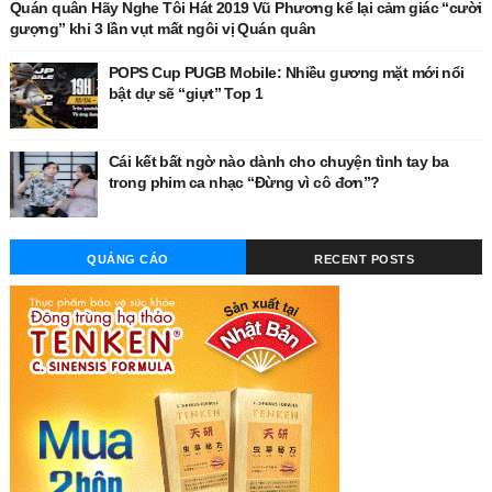
Quán quân Hãy Nghe Tôi Hát 2019 Vũ Phương kể lại cảm giác “cười
gượng” khi 3 lần vụt mất ngôi vị Quán quân
POPS Cup PUGB Mobile: Nhiều gương mặt mới nổi
bật dự sẽ “giựt” Top 1
Cái kết bất ngờ nào dành cho chuyện tình tay ba
trong phim ca nhạc “Đừng vì cô đơn”?
QUẢNG CÁO
RECENT POSTS