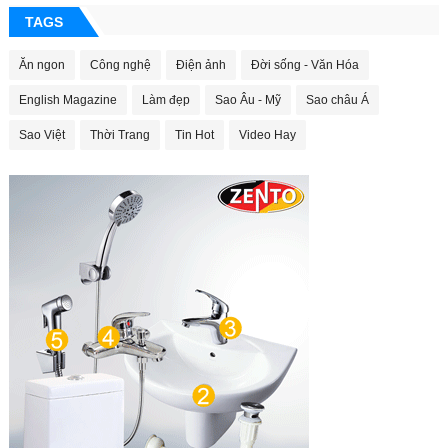
TAGS
Ăn ngon
Công nghệ
Điện ảnh
Đời sống - Văn Hóa
English Magazine
Làm đẹp
Sao Âu - Mỹ
Sao châu Á
Sao Việt
Thời Trang
Tin Hot
Video Hay