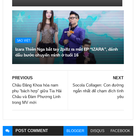
SAO VIỆT
Izara Thiên Nga bắt tay 2pillz ra mắt EP “IZARA”, đánh
dấu bước chuyển mình ở tuổi 16
PREVIOUS
NEXT
Châu Đăng Khoa hóa nam
Socola Collagen: Con đường
phụ “bách hợp” giữa Tia Hải
ngắn nhất để chạm đích tình
Châu và Đàm Phương Linh
yêu
trong MV mới
POST
COMMENT
BLOGGER
DISQUS
FACEBOOK