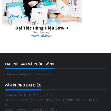
TẠP CHÍ SAO VÀ CUỘC SỐNG
Chuyên trang văn hoá - giải trí
VĂN PHÒNG ĐẠI DIỆN
Công ty TNHH TT&SK 89 Plus
ĐC: 1366 Vĩnh Lộc, Bình Hưng Hòa B, Bình Tân, Tp Hồ Chí
Minh.
Email : saovacuocsong@gmail.com