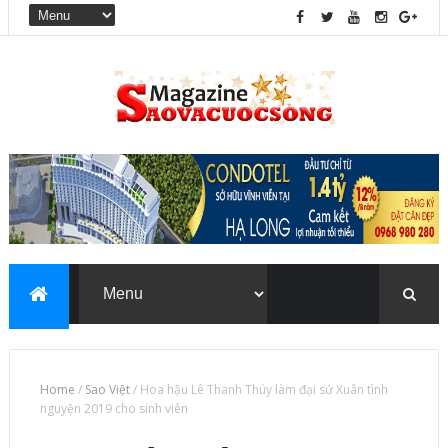
Home
/
Sao Việt
/
Hoa hậu Lê Thanh Thúy làm đại sứ Xuân tình
nguyện 2019 cho sinh viên