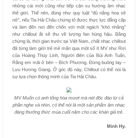
những cái mới cũng như tiếp cận xu hướng âm nhạc
thế giới. Thế nên, đúng như quy luật “đủ nắng hoa sẽ
nở”, nếu Tia Hải Châu chứng tỏ được thực lực đẳng cấp
và làm đến nơi đến chốn với một ngách “khó nhằng”
như chillout ắt sẽ thu về lượng fan hùng hậu. Bằng
chứng là, thời gian trước tại Việt Nam, chất nhạc chillout
đã từng làm giới trẻ mê mẩn qua một số ít MV như Rơi
của Hoàng Thùy Linh, Người điên của Bùi Anh Tuấn,
Rằng em mãi ở bên – Bích Phương, Đừng buông tay –
Lưu Hương Giang. Ở góc độ này, Chillout có thể nói là
sự lựa chọn thông minh của Tia Hải Châu.
MV Muốn có anh tổng hòa mượt mà nét độc đáo từ cả
phần nghe và nhìn, có thể nói là một sản phẩm âm nhạc
đáng thưởng thức mùa cuối năm cho các khán giả trẻ.
Minh Hy.