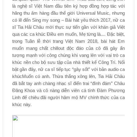
là nghệ sĩ Việt Nam đầu tiên ký hợp đồng hợp tác với
hãng thu âm hàng đầu thế giới Universal Music, nhưng
có lẽ đến Sing my song – Bài hát yêu thích 2017, nữ ca
sĩ Tia Hải Châu mới thực sự tiến gần với khán giả Việt
qua các ca khúc Điều em muốn, Mẹ từng là.... Đặc biệt,
trong Tuần lễ thời trang Việt Nam 2018, bài hát Em
muốn mang chất chillout độc đáo của cô đã gây ấn
tượng mạnh với công chúng khi vang lên với vai trò ca
khúc nền cho bộ sưu tập của nhà thiết kế Công Trí. Nổi
bật gần đây, nữ ca sĩ tiếp tục “gây sốt” với bản audio ca
khúcMuốn có anh. Thừa thắng xông lên, Tia Hải Châu
đã bắt tay anh chàng nhạc sĩ điển trai “đình đám” Châu
Đăng Khoa và cô nàng diễn viên cá tính Đàm Phương
Linh để chiêu đãi người hâm mộ MV chính thức của ca
khúc này.