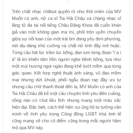
Trên chất nhạc chillout quyến rũ như thôi miên của MV
Muốn có anh, nữ ca sĩ Tia Hải Châu và chàng nhạc sĩ
lãng tử đa tài nổi tiếng Châu Đăng Khoa đã cuốn khán
giả vào một không gian ma mị, phối trộn uyển chuyển
giữa sự nổi loạn của một trái tim đang yêu đơn phương,
nét dịu dàng khó cưỡng và chất nữ tính đầy mê hoặc.
Từng câu hát lúc trầm lúc bổng, đan xen từng đoạn “í a í
à” lả lơi khiến tâm hồn người nghe bềnh bồng, tựa như
một mùi hương ngọt ngào đang khẽ lướt mềm qua từng
giác quan. Kết hợp nghệ thuật ánh sáng, vũ đạo mềm
mại nhưng dứt khoát, phối ngẫu đoạn rap đầy ưu tư
nhưng câu chữ thanh thoát đến lạ, MV Muốn có anh của
Tia Hải Châu đã kể một câu chuyện tình yêu điên cuồng,
nồng nàn có chút liều lĩnh nhưng mang một màu sắc
hiện đại. Đặc biệt, cách thể hiện sự ủng hộ tư tưởng văn
minh về tình yêu trong Cộng đồng LGBT khá tinh tế
cũng mang về cho cô điểm cộng trong mắt người hâm
mộ qua MV này.