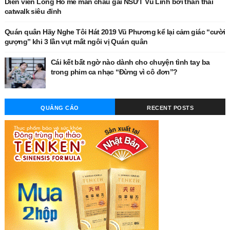
Diễn viên Long Hồ mê mẩn cháu gái NSƯT Vũ Linh bởi thần thái
catwalk siêu đỉnh
Quán quân Hãy Nghe Tôi Hát 2019 Vũ Phương kể lại cảm giác “cười
gượng” khi 3 lần vụt mất ngôi vị Quán quân
Cái kết bất ngờ nào dành cho chuyện tình tay ba
trong phim ca nhạc “Đừng vì cô đơn”?
QUẢNG CÁO
RECENT POSTS