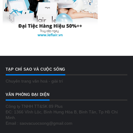
TẠP CHÍ SAO VÀ CUỘC SỐNG
Chuyên trang văn hoá - giải trí
VĂN PHÒNG ĐẠI DIỆN
Công ty TNHH TT&SK 89 Plus
ĐC: 1366 Vĩnh Lộc, Bình Hưng Hòa B, Bình Tân, Tp Hồ Chí
Minh.
Email : saovacuocsong@gmail.com