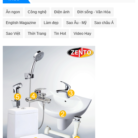
Ăn ngon
Công nghệ
Điện ảnh
Đời sống - Văn Hóa
English Magazine
Làm đẹp
Sao Âu - Mỹ
Sao châu Á
Sao Việt
Thời Trang
Tin Hot
Video Hay