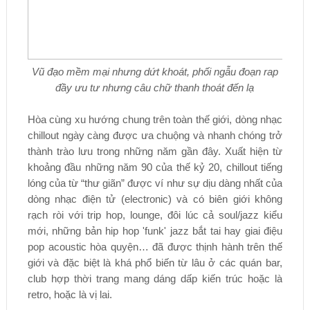
Vũ đạo mềm mại nhưng dứt khoát, phối ngẫu đoạn rap
đầy ưu tư nhưng câu chữ thanh thoát đến lạ
Hòa cùng xu hướng chung trên toàn thế giới, dòng nhạc
chillout ngày càng được ưa chuộng và nhanh chóng trở
thành trào lưu trong những năm gần đây. Xuất hiện từ
khoảng đầu những năm 90 của thế kỷ 20, chillout tiếng
lóng của từ “thư giãn” được ví như sự dịu dàng nhất của
dòng nhạc điện tử (electronic) và có biên giới không
rạch ròi với trip hop, lounge, đôi lúc cả soul/jazz kiểu
mới, những bản hip hop 'funk' jazz bắt tai hay giai điệu
pop acoustic hòa quyện… đã được thịnh hành trên thế
giới và đặc biệt là khá phổ biến từ lâu ở các quán bar,
club hợp thời trang mang dáng dấp kiến trúc hoặc là
retro, hoặc là vị lai.