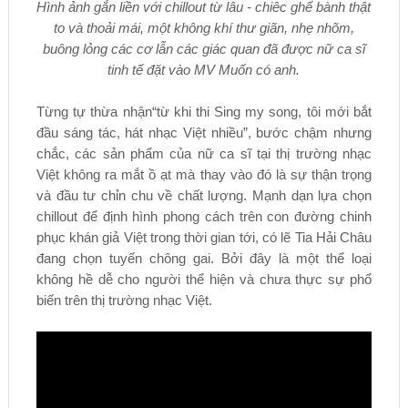
Hình ảnh gắn liền với chillout từ lâu - chiêc ghế bành thật
to và thoải mái, một không khí thư giãn, nhẹ nhõm,
buông lỏng các cơ lẫn các giác quan đã được nữ ca sĩ
tinh tế đặt vào MV Muốn có anh.
Từng tự thừa nhận“từ khi thi Sing my song, tôi mới bắt
đầu sáng tác, hát nhạc Việt nhiều”, bước chậm nhưng
chắc, các sản phẩm của nữ ca sĩ tại thị trường nhạc
Việt không ra mắt ồ ạt mà thay vào đó là sự thận trọng
và đầu tư chỉn chu về chất lượng. Mạnh dạn lựa chọn
chillout để định hình phong cách trên con đường chinh
phục khán giả Việt trong thời gian tới, có lẽ Tia Hải Châu
đang chọn tuyến chông gai. Bởi đây là một thể loại
không hề dễ cho người thể hiện và chưa thực sự phổ
biến trên thị trường nhạc Việt.