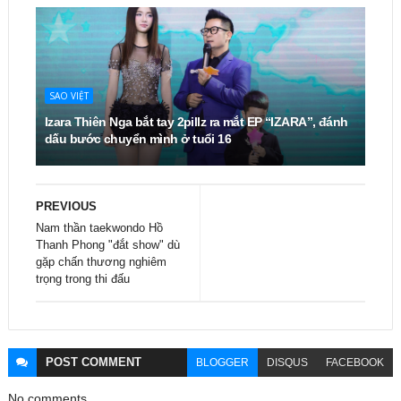
SAO VIỆT
Izara Thiên Nga bắt tay 2pillz ra mắt EP “IZARA”, đánh
dấu bước chuyển mình ở tuổi 16
PREVIOUS
Nam thần taekwondo Hồ
Thanh Phong "đắt show" dù
gặp chấn thương nghiêm
trọng trong thi đấu
POST
COMMENT
BLOGGER
DISQUS
FACEBOOK
No comments