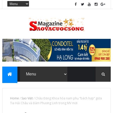
Home
/
Sao Việt
/
Châu Đăng Khoa hóa nam phụ “bách hợp” giữa
Tia Hải Châu và Đàm Phương Linh trong MV mới