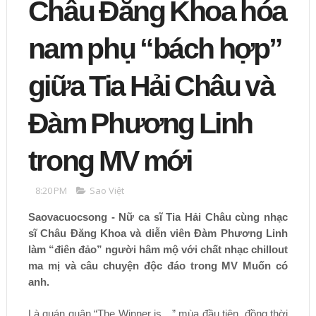
Châu Đăng Khoa hóa
nam phụ “bách hợp”
giữa Tia Hải Châu và
Đàm Phương Linh
trong MV mới
8:20 PM
Sao Việt
Saovacuocsong - Nữ ca sĩ Tia Hải Châu cùng nhạc
sĩ Châu Đăng Khoa và diễn viên Đàm Phương Linh
làm “điên đảo” người hâm mộ với chất nhạc chillout
ma mị và câu chuyện độc đáo trong MV Muốn có
anh.
Là quán quân “The Winner is…” mùa đầu tiên, đồng thời