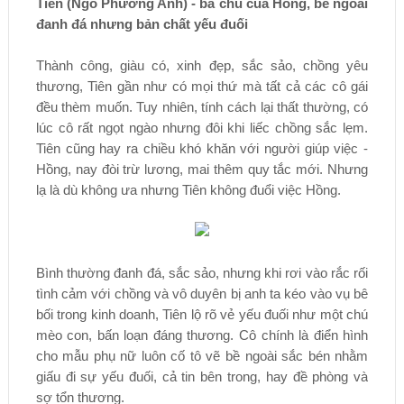
Tiên (Ngô Phương Anh) - bà chủ của Hồng, bề ngoài
đanh đá nhưng bản chất yếu đuối
Thành công, giàu có, xinh đẹp, sắc sảo, chồng yêu
thương, Tiên gần như có mọi thứ mà tất cả các cô gái
đều thèm muốn. Tuy nhiên, tính cách lại thất thường, có
lúc cô rất ngọt ngào nhưng đôi khi liếc chồng sắc lẹm.
Tiên cũng hay ra chiều khó khăn với người giúp việc -
Hồng, nay đòi trừ lương, mai thêm quy tắc mới. Nhưng
lạ là dù không ưa nhưng Tiên không đuổi việc Hồng.
Bình thường đanh đá, sắc sảo, nhưng khi rơi vào rắc rối
tình cảm với chồng và vô duyên bị anh ta kéo vào vụ bê
bối trong kinh doanh, Tiên lộ rõ vẻ yếu đuối như một chú
mèo con, bấn loạn đáng thương. Cô chính là điển hình
cho mẫu phụ nữ luôn cố tô vẽ bề ngoài sắc bén nhằm
giấu đi sự yếu đuối, cả tin bên trong, hay đề phòng và
sợ tổn thương.