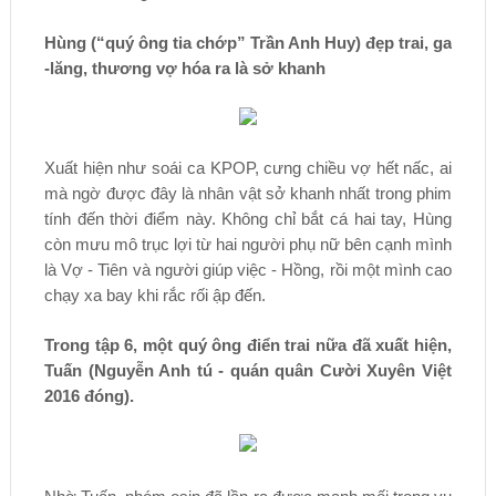
Hùng (“quý ông tia chớp” Trần Anh Huy) đẹp trai, ga
-lăng, thương vợ hóa ra là sở khanh
Xuất hiện như soái ca KPOP, cưng chiều vợ hết nấc, ai
mà ngờ được đây là nhân vật sở khanh nhất trong phim
tính đến thời điểm này. Không chỉ bắt cá hai tay, Hùng
còn mưu mô trục lợi từ hai người phụ nữ bên cạnh mình
là Vợ - Tiên và người giúp việc - Hồng, rồi một mình cao
chạy xa bay khi rắc rối ập đến.
Trong tập 6, một quý ông điển trai nữa đã xuất hiện,
Tuấn (Nguyễn Anh tú - quán quân Cười Xuyên Việt
2016 đóng).