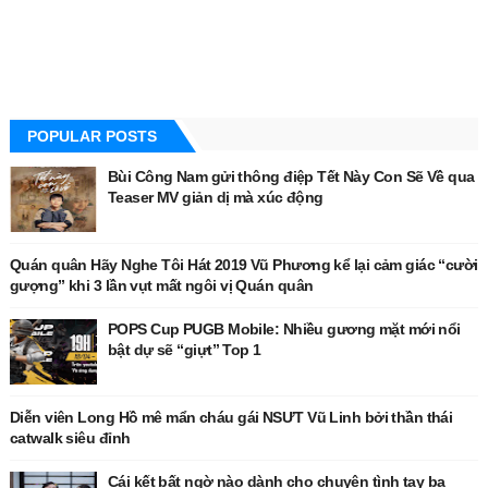
POPULAR POSTS
Bùi Công Nam gửi thông điệp Tết Này Con Sẽ Về qua
Teaser MV giản dị mà xúc động
Quán quân Hãy Nghe Tôi Hát 2019 Vũ Phương kể lại cảm giác “cười
gượng” khi 3 lần vụt mất ngôi vị Quán quân
POPS Cup PUGB Mobile: Nhiều gương mặt mới nổi
bật dự sẽ “giựt” Top 1
Diễn viên Long Hồ mê mẩn cháu gái NSƯT Vũ Linh bởi thần thái
catwalk siêu đỉnh
Cái kết bất ngờ nào dành cho chuyện tình tay ba