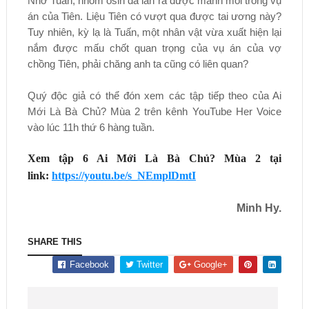
Nhờ Tuấn, nhóm osin đã lần ra được manh mối trong vụ
án của Tiên. Liệu Tiên có vượt qua được tai ương này?
Tuy nhiên, kỳ lạ là Tuấn, một nhân vật vừa xuất hiện lại
nắm được mấu chốt quan trọng của vụ án của vợ
chồng Tiên, phải chăng anh ta cũng có liên quan?
Quý độc giả có thể đón xem các tập tiếp theo của Ai
Mới Là Bà Chủ? Mùa 2 trên kênh YouTube Her Voice
vào lúc 11h thứ 6 hàng tuần.
Xem tập 6 Ai Mới Là Bà Chủ? Mùa 2 tại
link:
https://youtu.be/s_NEmplDmtI
Minh Hy.
SHARE THIS
Facebook
Twitter
Google+