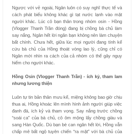
Ngược với vẻ ngoài, Ngân luôn có suy nghĩ thực tế và
cách phát biểu không khác gì tạt nước lạnh vào mặt
người khác. Lúc cô bạn thân trong nhóm osin - Hồng
(Vlogger Thanh Trần đóng) đang bị chồng bà chủ làm
say nắng, Ngân hết lời ngăn bạn không nên làm chuyện
bất chính. Chưa hết, giữa lúc mọi người đang tính kế
cứu bà chủ của Hồng thoát vòng lao lý, cũng chỉ có
Ngân mới nhìn ra cách của cả nhóm có thể gây nguy
hiểm cho người khác.
Hồng Osin (Vlogger Thanh Trần) - ích kỷ, tham lam
nhưng lương thiện
Luôn tự tin bản thân mưu kế, miệng không bao giờ chịu
thua ai, Hồng khoác lên mình hình ảnh người giúp việc
đanh đá, ích kỷ và tham vọng. Say nắng trước chồng
“soái ca” của bà chủ, cô ôm mộng lấy chồng giàu và
sang Hàn Quốc. Dù bạn bè can ngăn hết lời, Hồng vẫn
chấp mê bất ngộ tuyên chiến “ra mặt” với bà chủ của