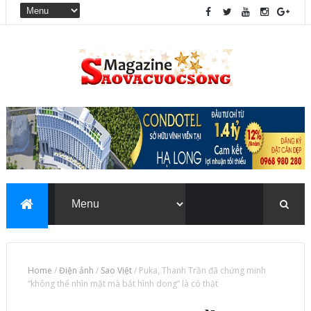
Home
/
Điện ảnh
/
Sao Việt
/
Puka, Thanh Trần đã chứng minh
“không thể nhìn mặt mà bắt hình dong” là có thật