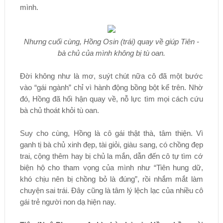
mình.
Nhưng cuối cùng, Hồng Osin (trái) quay về giúp Tiên -
bà chủ của mình không bị tù oan.
Đời không như là mơ, suýt chút nữa cô đã một bước
vào “gái ngành” chỉ vì hành động bồng bột kể trên. Nhờ
đó, Hồng đã hối hận quay về, nỗ lực tìm mọi cách cứu
bà chủ thoát khỏi tù oan.
Suy cho cùng, Hồng là cô gái thật thà, tâm thiện. Vì
ganh tị bà chủ xinh đẹp, tài giỏi, giàu sang, có chồng đẹp
trai, cộng thêm hay bị chủ la mắn, dẫn đến cô tự tìm cớ
biện hộ cho tham vọng của mình như “Tiên hung dữ,
khó chịu nên bị chồng bỏ là đúng”, rồi nhắm mắt làm
chuyện sai trái. Đây cũng là tâm lý lệch lạc của nhiều cô
gái trẻ người non dạ hiện nay.