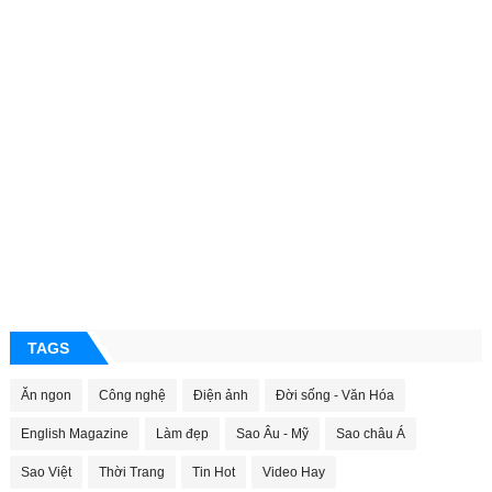
TAGS
Ăn ngon
Công nghệ
Điện ảnh
Đời sống - Văn Hóa
English Magazine
Làm đẹp
Sao Âu - Mỹ
Sao châu Á
Sao Việt
Thời Trang
Tin Hot
Video Hay