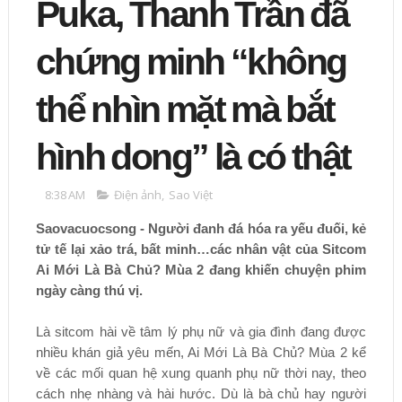
Puka, Thanh Trần đã
chứng minh “không
thể nhìn mặt mà bắt
hình dong” là có thật
8:38 AM
Điện ảnh
,
Sao Việt
Saovacuocsong - Người đanh đá hóa ra yếu đuối, kẻ
tử tế lại xảo trá, bất minh…các nhân vật của Sitcom
Ai Mới Là Bà Chủ? Mùa 2 đang khiến chuyện phim
ngày càng thú vị.
Là sitcom hài về tâm lý phụ nữ và gia đình đang được
nhiều khán giả yêu mến, Ai Mới Là Bà Chủ? Mùa 2 kể
về các mối quan hệ xung quanh phụ nữ thời nay, theo
cách nhẹ nhàng và hài hước. Dù là bà chủ hay người