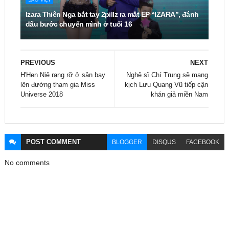
Izara Thiên Nga bắt tay 2pillz ra mắt EP “IZARA”, đánh
dấu bước chuyển mình ở tuổi 16
PREVIOUS
NEXT
H'Hen Niê rạng rỡ ở sân bay
Nghệ sĩ Chí Trung sẽ mang
lên đường tham gia Miss
kịch Lưu Quang Vũ tiếp cận
Universe 2018
khán giả miền Nam
POST
COMMENT
BLOGGER
DISQUS
FACEBOOK
No comments