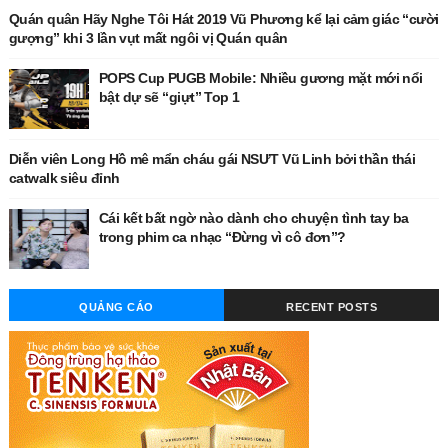
Quán quân Hãy Nghe Tôi Hát 2019 Vũ Phương kể lại cảm giác “cười
gượng” khi 3 lần vụt mất ngôi vị Quán quân
POPS Cup PUGB Mobile: Nhiều gương mặt mới nổi
bật dự sẽ “giựt” Top 1
Diễn viên Long Hồ mê mẩn cháu gái NSƯT Vũ Linh bởi thần thái
catwalk siêu đỉnh
Cái kết bất ngờ nào dành cho chuyện tình tay ba
trong phim ca nhạc “Đừng vì cô đơn”?
QUẢNG CÁO
RECENT POSTS