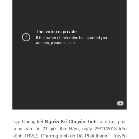
Tập Chung kết
Người Kể Chuyện Tình
sẽ được phát
sóng vào lúc 21 giờ, thứ Năm, ngày 29/11/2018 trên
kênh THVL1. Chương trình do Đài Phát thanh – Truyền