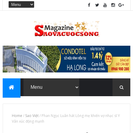
Home
/
Sao Việt
/
Phan Ngọc Luân hát Lòng mẹ khiến vợ nhạc sĩ Y
Vân xúc động mạnh