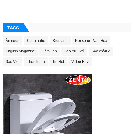
TAGS
Ăn ngon
Công nghệ
Điện ảnh
Đời sống - Văn Hóa
English Magazine
Làm đẹp
Sao Âu - Mỹ
Sao châu Á
Sao Việt
Thời Trang
Tin Hot
Video Hay