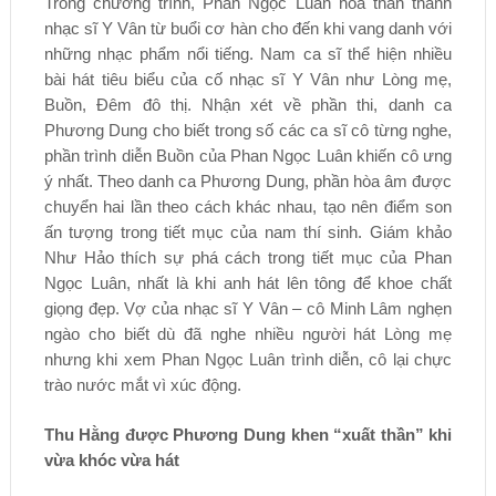
Trong chương trình, Phan Ngọc Luân hóa thân thành
nhạc sĩ Y Vân từ buổi cơ hàn cho đến khi vang danh với
những nhạc phẩm nổi tiếng. Nam ca sĩ thể hiện nhiều
bài hát tiêu biểu của cố nhạc sĩ Y Vân như Lòng mẹ,
Buồn, Đêm đô thị. Nhận xét về phần thi, danh ca
Phương Dung cho biết trong số các ca sĩ cô từng nghe,
phần trình diễn Buồn của Phan Ngọc Luân khiến cô ưng
ý nhất. Theo danh ca Phương Dung, phần hòa âm được
chuyển hai lần theo cách khác nhau, tạo nên điểm son
ấn tượng trong tiết mục của nam thí sinh. Giám khảo
Như Hảo thích sự phá cách trong tiết mục của Phan
Ngọc Luân, nhất là khi anh hát lên tông để khoe chất
giọng đẹp. Vợ của nhạc sĩ Y Vân – cô Minh Lâm nghẹn
ngào cho biết dù đã nghe nhiều người hát Lòng mẹ
nhưng khi xem Phan Ngọc Luân trình diễn, cô lại chực
trào nước mắt vì xúc động.
Thu Hằng được Phương Dung khen “xuất thần” khi
vừa khóc vừa hát