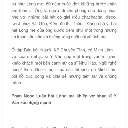
hủ như Lòng mẹ, 60 năm cuộc đời, Những bước chân
âm thầm… Ông là người đi tiên phong cho dòng nhạc
nhẹ với những bài hát có giai điệu chachacha, disco,
twist như: Sài Gòn, Đêm đô thị, Thôi… Đáng chú ý, bài
hát Lòng mẹ của ông được xem như một trong những
ca khúc sâu sắc và thiêng liêng nhất nói về tình mẹ.
Ở tập Bán kết Người Kể Chuyện Tình, cô Minh Lâm –
vợ của cố nhạc sĩ Y Vân góp mặt trong vai trò giám
khảo khách mời bên cạnh nữ ca sĩ Như Hảo. Ngồi “ghế
nóng” theo dõi tiết mục của các thí sinh, cô Minh Lâm
bồi hồi xúc động và chia sẻ những tâm sự về chồng
mình.
Phan Ngọc Luân hát Lòng mẹ khiến vợ nhạc sĩ Y
Vân xúc động mạnh