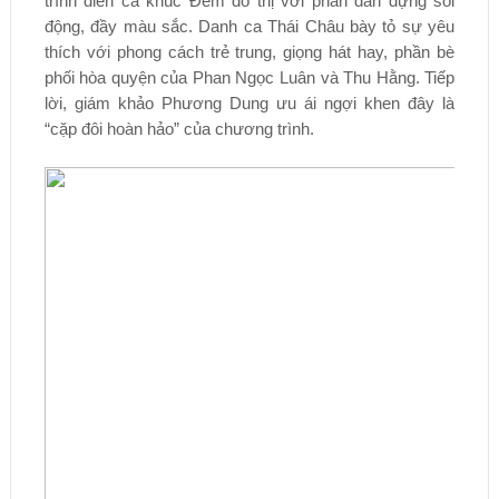
trình diễn ca khúc Đêm đô thị với phần dàn dựng sôi
động, đầy màu sắc. Danh ca Thái Châu bày tỏ sự yêu
thích với phong cách trẻ trung, giọng hát hay, phần bè
phối hòa quyện của Phan Ngọc Luân và Thu Hằng. Tiếp
lời, giám khảo Phương Dung ưu ái ngợi khen đây là
“cặp đôi hoàn hảo” của chương trình.