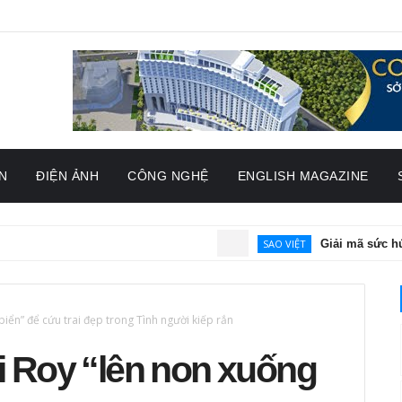
N
ĐIỆN ẢNH
CÔNG NGHỆ
ENGLISH MAGAZINE
SAO VIỆT
Giải mã sức hút của 
iển” để cứu trai đẹp trong Tình người kiếp rắn
i Roy “lên non xuống