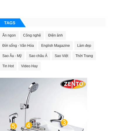
TAGS
Ăn ngon
Công nghệ
Điện ảnh
Đời sống - Văn Hóa
English Magazine
Làm đẹp
Sao Âu - Mỹ
Sao châu Á
Sao Việt
Thời Trang
Tin Hot
Video Hay