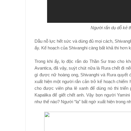
Người rắn dụ dỗ kẻ t
Dẫu nỗ lực hết sức và dùng đủ mọi cách, Shivangh
ấy. Kế hoạch của Shivanghi càng bất khả thi hơn kh
Trong khi ấy, lọ độc rắn do Thần Sư trao cho k
Avantica, đã vậy, suýt chút nữa là Rura chết đi 
gì được nữ hoàng ong, Shivanghi và Rura quyết địn
xuất hiện một người rắn cản trở kế hoạch chiếm 
cho được viên pha lê xanh để dùng nó thi triển
Kapalika để giết chết anh. Vậy bọn người Yamini 
như thế nào? Người “lạ” bất ngờ xuất hiện trong nh