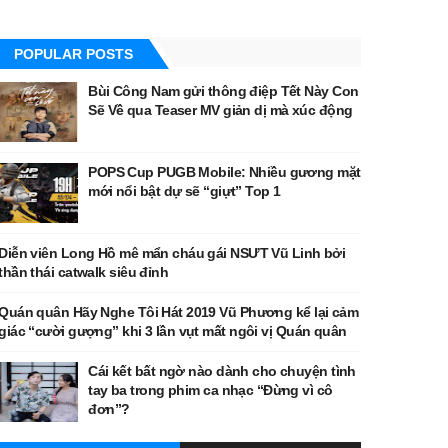
POPULAR POSTS
Bùi Công Nam gửi thông điệp Tết Này Con
Sẽ Về qua Teaser MV giản dị mà xúc động
POPS Cup PUGB Mobile: Nhiều gương mặt
mới nổi bật dự sẽ “giựt” Top 1
Diễn viên Long Hồ mê mẩn cháu gái NSƯT Vũ Linh bởi
thần thái catwalk siêu đỉnh
Quán quân Hãy Nghe Tôi Hát 2019 Vũ Phương kể lại cảm
giác “cười gượng” khi 3 lần vụt mất ngôi vị Quán quân
Cái kết bất ngờ nào dành cho chuyện tình
tay ba trong phim ca nhạc “Đừng vì cô
đơn”?