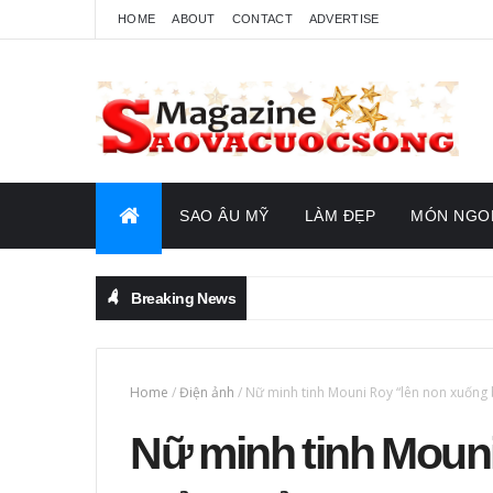
HOME
ABOUT
CONTACT
ADVERTISE
SAO ÂU MỸ
LÀM ĐẸP
MÓN NGO
Breaking News
Home
/
Điện ảnh
/
Nữ minh tinh Mouni Roy “lên non xuống b
Nữ minh tinh Moun