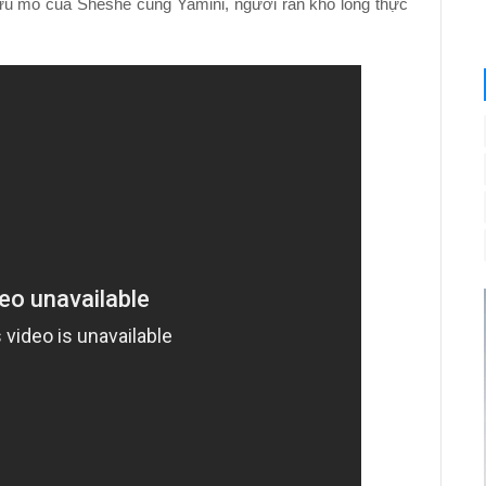
mưu mô của Sheshe cùng Yamini, người rắn khó lòng thực