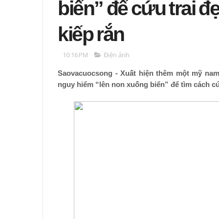
biển” để cứu trai đ
kiếp rắn
10:16 PM
Điện ảnh
Saovacuocsong - Xuất hiện thêm một mỹ nam 
nguy hiểm “lên non xuống biển” để tìm cách cứ