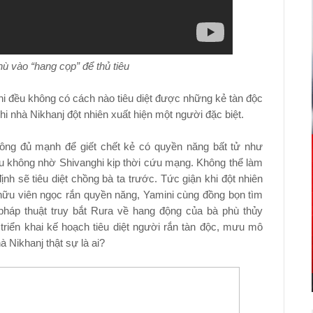
hù vào “hang cọp” để thủ tiêu
i đều không có cách nào tiêu diệt được những kẻ tàn độc
i nhà Nikhanj đột nhiên xuất hiện một người đặc biệt.
hông đủ mạnh để giết chết kẻ có quyền năng bất tử như
nếu không nhờ Shivanghi kịp thời cứu mạng. Không thể làm
h sẽ tiêu diệt chồng bà ta trước. Tức giận khi đột nhiên
hữu viên ngọc rắn quyền năng, Yamini cùng đồng bọn tìm
 pháp thuật truy bắt Rura về hang động của bà phù thủy
triển khai kế hoạch tiêu diệt người rắn tàn độc, mưu mô
à Nikhanj thật sự là ai?