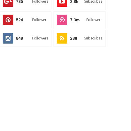
Followers
Subscribes
735
2.8k
Followers
Followers
524
7.3m
Followers
Subscribes
849
286