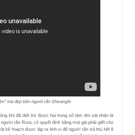
m” trai đẹp bên người rắn Shivanghi
ng khi đã diệt trừ được hai trong số tám tên sát nhân là
gười rắn Rura, cô quyết định bằng mọi giá phải giết cho
 kế hoạch được lập ra tinh vi để người rắn trả thù hết 8