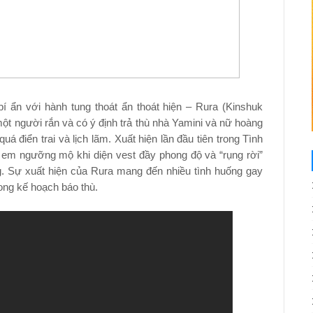
bí ẩn với hành tung thoát ẩn thoát hiện – Rura (Kinshuk
ột người rắn và có ý định trả thù nhà Yamini và nữ hoàng
á điển trai và lịch lãm. Xuất hiện lần đầu tiên trong Tình
ị em ngưỡng mộ khi diện vest đầy phong độ và “rụng rời”
g. Sự xuất hiện của Rura mang đến nhiều tình huống gay
ong kế hoạch báo thù.