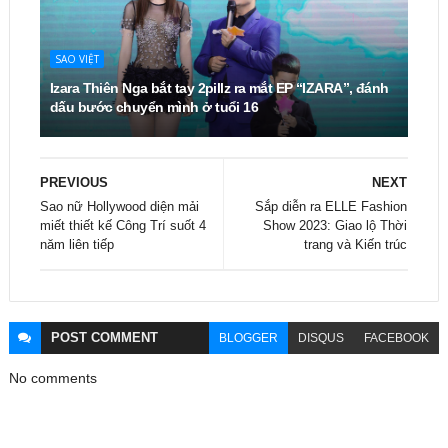
SAO VIỆT
Izara Thiên Nga bắt tay 2pillz ra mắt EP “IZARA”, đánh
dấu bước chuyển mình ở tuổi 16
PREVIOUS
NEXT
Sao nữ Hollywood diện mải
Sắp diễn ra ELLE Fashion
miết thiết kế Công Trí suốt 4
Show 2023: Giao lộ Thời
năm liên tiếp
trang và Kiến trúc
POST
COMMENT
BLOGGER
DISQUS
FACEBOOK
No comments