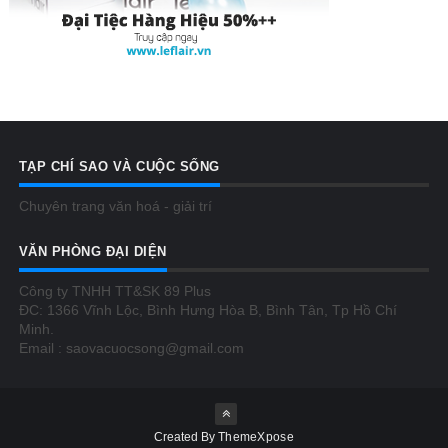
TẠP CHÍ SAO VÀ CUỘC SỐNG
Chuyên trang văn hoá - giải trí
VĂN PHÒNG ĐẠI DIỆN
Công ty TNHH TT&SK 89 Plus
ĐC: 1366 Vĩnh Lộc, Bình Hưng Hòa B, Bình Tân, Tp Hồ Chí
Minh.
Email : saovacuocsong@gmail.com
Created By
ThemeXpose