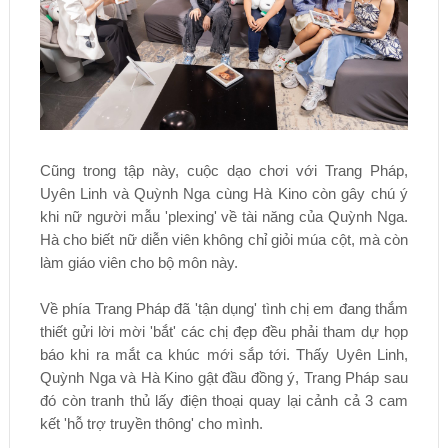
Cũng trong tập này, cuộc dạo chơi với Trang Pháp,
Uyên Linh và Quỳnh Nga cùng Hà Kino còn gây chú ý
khi nữ người mẫu 'plexing' về tài năng của Quỳnh Nga.
Hà cho biết nữ diễn viên không chỉ giỏi múa cột, mà còn
làm giáo viên cho bộ môn này.
Về phía Trang Pháp đã 'tận dụng' tình chị em đang thắm
thiết gửi lời mời 'bắt' các chị đẹp đều phải tham dự họp
báo khi ra mắt ca khúc mới sắp tới. Thấy Uyên Linh,
Quỳnh Nga và Hà Kino gật đầu đồng ý, Trang Pháp sau
đó còn tranh thủ lấy điện thoại quay lại cảnh cả 3 cam
kết 'hỗ trợ truyền thông' cho mình.