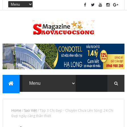
Home
/
Sao Việt
/
Tập 3 Chị Đẹp - Chuyện Chưa Lên Sóng: 24 Chị
Đẹp ngày càng thân thiết