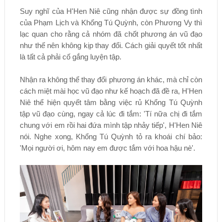
Suy nghĩ của H'Hen Niê cũng nhận được sự đồng tình
của Phạm Lịch và Khổng Tú Quỳnh, còn Phương Vy thì
lạc quan cho rằng cả nhóm đã chốt phương án vũ đạo
như thế nên không kịp thay đổi. Cách giải quyết tốt nhất
là tất cả phải cố gắng luyện tập.
Nhận ra không thể thay đổi phương án khác, mà chỉ còn
cách miệt mài học vũ đạo như kế hoạch đã đề ra, H'Hen
Niê thể hiện quyết tâm bằng việc rủ Khổng Tú Quỳnh
tập vũ đạo cùng, ngay cả lúc đi tắm: 'Tí nữa chị đi tắm
chung với em rồi hai đứa mình tập nhảy tiếp', H'Hen Niê
nói. Nghe xong, Khổng Tú Quỳnh tỏ ra khoái chí bảo:
'Mọi người ơi, hôm nay em được tắm với hoa hậu nè'.