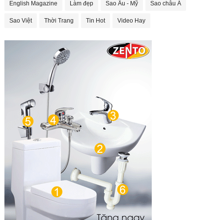
English Magazine
Làm đẹp
Sao Âu - Mỹ
Sao châu Á
Sao Việt
Thời Trang
Tin Hot
Video Hay