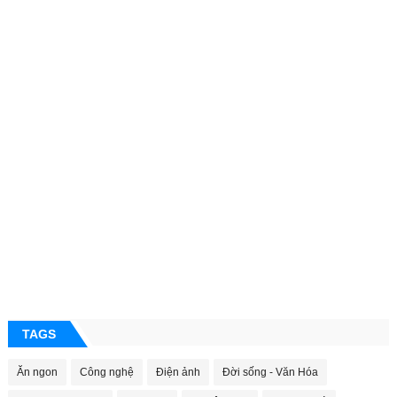
TAGS
Ăn ngon
Công nghệ
Điện ảnh
Đời sống - Văn Hóa