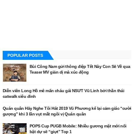
POPULAR POSTS
Bùi Công Nam gửi thông điệp Tết Này Con Sẽ Về qua
Teaser MV giản dị mà xúc động
Diễn viên Long Hồ mê mẩn cháu gái NSƯT Vũ Linh bởi thần thái
catwalk siêu đỉnh
Quán quân Hãy Nghe Tôi Hát 2019 Vũ Phương kể lại cảm giác “cười
gượng” khi 3 lần vụt mất ngôi vị Quán quân
POPS Cup PUGB Mobile: Nhiều gương mặt mới nổi
bật dự sẽ “giựt” Top 1