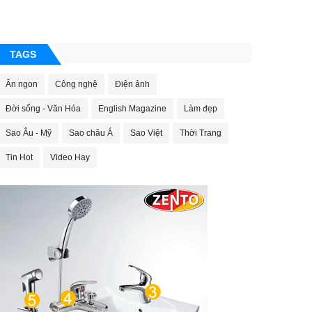
TAGS
Ăn ngon
Công nghệ
Điện ảnh
Đời sống - Văn Hóa
English Magazine
Làm đẹp
Sao Âu - Mỹ
Sao châu Á
Sao Việt
Thời Trang
Tin Hot
Video Hay