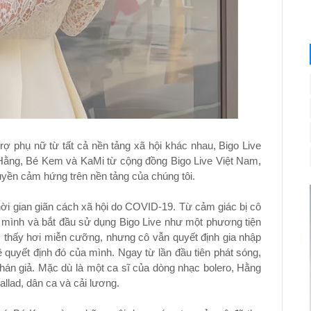
ợ phụ nữ từ tất cả nền tảng xã hội khác nhau, Bigo Live
Hằng, Bé Kem và KaMi từ cộng đồng Bigo Live Việt Nam,
uyền cảm hứng trên nền tảng của chúng tôi.
hời gian giãn cách xã hội do COVID-19. Từ cảm giác bị cô
n mình và bắt đầu sử dụng Bigo Live như một phương tiện
 thấy hơi miễn cưỡng, nhưng cô vẫn quyết định gia nhập
 quyết định đó của mình. Ngay từ lần đầu tiên phát sóng,
hán giả. Mặc dù là một ca sĩ của dòng nhạc bolero, Hằng
llad, dân ca và cải lương.