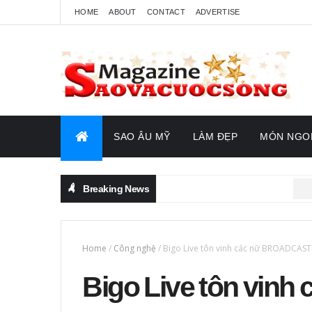
HOME
ABOUT
CONTACT
ADVERTISE
SAO ÂU MỸ
LÀM ĐẸP
MÓN NGO
Breaking News
SAO VIỆT
Home
/
Công nghệ
/
Bigo Live tôn vinh các nữ BROADCASTE
Bigo Live tôn vinh 