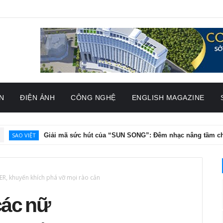
N
ĐIỆN ẢNH
CÔNG NGHỆ
ENGLISH MAGAZINE
Giải mã sức hút của “SUN SONG”: Đêm nhạc nâng tầm chân dung ng
R, khuyến khích phá vỡ mọi rào cản
các nữ