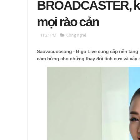
BROADCASTER, kh
mọi rào cản
11:21 PM
Công nghệ
Saovacuocsong - Bigo Live cung cấp nền tảng h
cảm hứng cho những thay đổi tích cực và xây