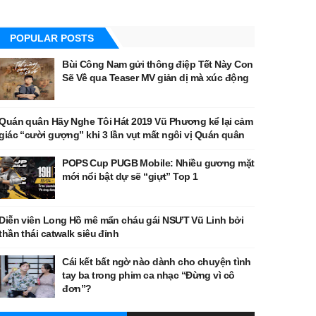
POPULAR POSTS
Bùi Công Nam gửi thông điệp Tết Này Con
Sẽ Về qua Teaser MV giản dị mà xúc động
Quán quân Hãy Nghe Tôi Hát 2019 Vũ Phương kể lại cảm
giác “cười gượng” khi 3 lần vụt mất ngôi vị Quán quân
POPS Cup PUGB Mobile: Nhiều gương mặt
mới nổi bật dự sẽ “giựt” Top 1
Diễn viên Long Hồ mê mẩn cháu gái NSƯT Vũ Linh bởi
thần thái catwalk siêu đỉnh
Cái kết bất ngờ nào dành cho chuyện tình
tay ba trong phim ca nhạc “Đừng vì cô
đơn”?