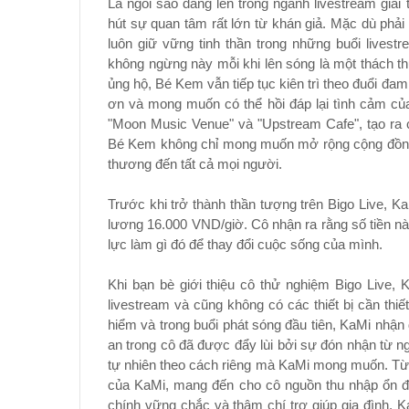
Là ngôi sao đang lên trong ngành livestream giải
hút sự quan tâm rất lớn từ khán giả. Mặc dù phải
luôn giữ vững tinh thần trong những buổi livestr
không ngừng này mỗi khi lên sóng là một thách th
ủng hộ, Bé Kem vẫn tiếp tục kiên trì theo đuổi đam
ơn và mong muốn có thể hồi đáp lại tình cảm của
"Moon Music Venue" và "Upstream Cafe", tạo ra c
Bé Kem không chỉ mong muốn mở rộng cộng đồng
thương đến tất cả mọi người.
Trước khi trở thành thần tượng trên Bigo Live, Ka
lương 16.000 VND/giờ. Cô nhận ra rằng số tiền này
lực làm gì đó để thay đổi cuộc sống của mình.
Khi bạn bè giới thiệu cô thử nghiệm Bigo Live,
livestream và cũng không có các thiết bị cần thiế
hiểm và trong buổi phát sóng đầu tiên, KaMi nhận 
an trong cô đã được đẩy lùi bởi sự đón nhận từ ng
tự nhiên theo cách riêng mà KaMi mong muốn. Từ đ
của KaMi, mang đến cho cô nguồn thu nhập ổn đị
chính vững chắc và thậm chí trợ giúp gia đình. 