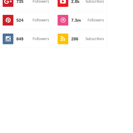
Followers
Subscribes
735
2.8k
Followers
Followers
524
7.3m
Followers
Subscribes
849
286