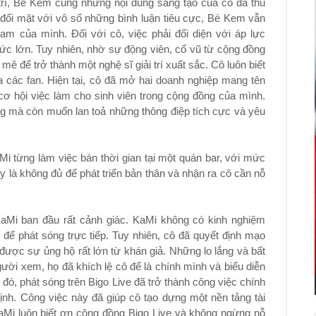
 trí, Bé Kem cùng những nội dung sáng tạo của cô đã thu
 đối mặt với vô số những bình luận tiêu cực, Bé Kem vẫn
eam của mình. Đối với cô, việc phải đối diện với áp lực
ức lớn. Tuy nhiên, nhờ sự động viên, cổ vũ từ cộng đồng
 mê để trở thành một nghệ sĩ giải trí xuất sắc. Cô luôn biết
 các fan. Hiện tại, cô đã mở hai doanh nghiệp mang tên
ơ hội việc làm cho sinh viên trong cộng đồng của mình.
 mà còn muốn lan toả những thông điệp tích cực và yêu
Mi từng làm việc bán thời gian tại một quán bar, với mức
 là không đủ để phát triển bản thân và nhận ra cô cần nỗ
 KaMi ban đầu rất cảnh giác. KaMi không có kinh nghiệm
t để phát sóng trực tiếp. Tuy nhiên, cô đã quyết định mạo
được sự ủng hộ rất lớn từ khán giả. Những lo lắng và bất
ười xem, họ đã khích lệ cô để là chính mình và biểu diễn
ó, phát sóng trên Bigo Live đã trở thành công việc chính
nh. Công việc này đã giúp cô tạo dựng một nền tảng tài
KaMi luôn biết ơn cộng đồng Bigo Live và không ngừng nỗ