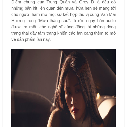
Điểm chung của Trung Quân và Grey D là đều có
những bản hit liên quan đến mưa, hứa hẹn sẽ mang tới
cho người hâm mộ một sự kết hợp thú vị cùng Văn Mai
Hương trong “Mưa tháng sáu”. Trước ngày bản audio
được ra mắt, các nghệ sĩ cùng đăng tải những dòng
trạng thái đầy tâm trạng khiến các fan càng thêm tò mò
về sản phẩm lần này.