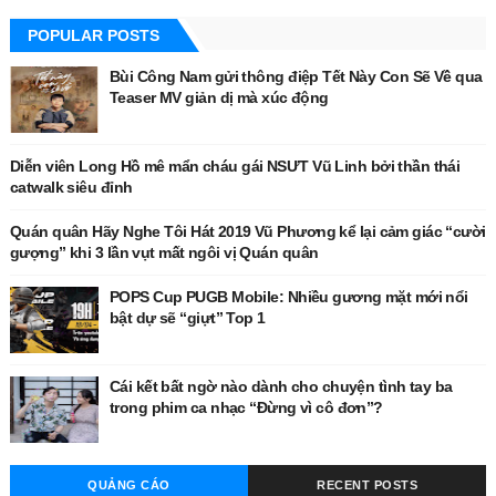
POPULAR POSTS
Bùi Công Nam gửi thông điệp Tết Này Con Sẽ Về qua
Teaser MV giản dị mà xúc động
Diễn viên Long Hồ mê mẩn cháu gái NSƯT Vũ Linh bởi thần thái
catwalk siêu đỉnh
Quán quân Hãy Nghe Tôi Hát 2019 Vũ Phương kể lại cảm giác “cười
gượng” khi 3 lần vụt mất ngôi vị Quán quân
POPS Cup PUGB Mobile: Nhiều gương mặt mới nổi
bật dự sẽ “giựt” Top 1
Cái kết bất ngờ nào dành cho chuyện tình tay ba
trong phim ca nhạc “Đừng vì cô đơn”?
QUẢNG CÁO
RECENT POSTS