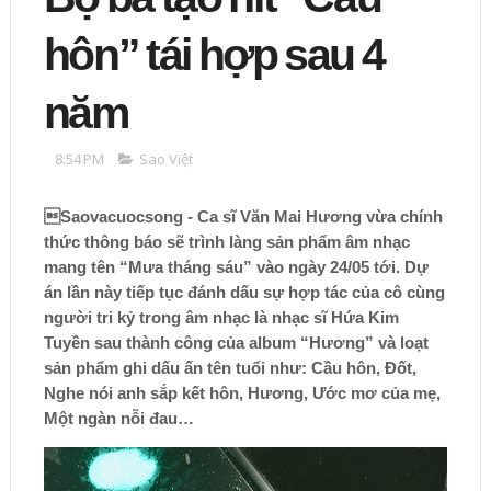
hôn” tái hợp sau 4
năm
8:54 PM
Sao Việt
Saovacuocsong - Ca sĩ Văn Mai Hương vừa chính
thức thông báo sẽ trình làng sản phẩm âm nhạc
mang tên “Mưa tháng sáu” vào ngày 24/05 tới. Dự
án lần này tiếp tục đánh dấu sự hợp tác của cô cùng
người tri kỷ trong âm nhạc là nhạc sĩ Hứa Kim
Tuyền sau thành công của album “Hương” và loạt
sản phẩm ghi dấu ấn tên tuổi như: Cầu hôn, Đốt,
Nghe nói anh sắp kết hôn, Hương, Ước mơ của mẹ,
Một ngàn nỗi đau…