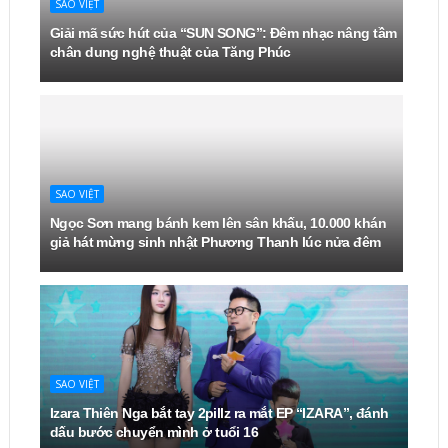
SAO VIỆT
Giải mã sức hút của “SUN SONG”: Đêm nhạc nâng tầm
chân dung nghệ thuật của Tăng Phúc
SAO VIỆT
Ngọc Sơn mang bánh kem lên sân khấu, 10.000 khán
giả hát mừng sinh nhật Phương Thanh lúc nửa đêm
SAO VIỆT
Izara Thiên Nga bắt tay 2pillz ra mắt EP “IZARA”, đánh
dấu bước chuyển mình ở tuổi 16