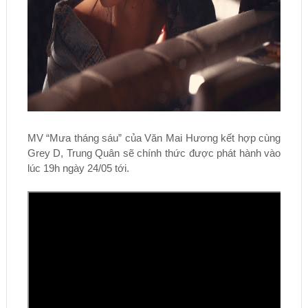
MV “Mưa tháng sáu” của Văn Mai Hương kết hợp cùng
Grey D, Trung Quân sẽ chính thức được phát hành vào
lúc 19h ngày 24/05 tới.