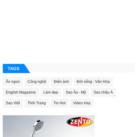
TAGS
Ăn ngon
Công nghệ
Điện ảnh
Đời sống - Văn Hóa
English Magazine
Làm đẹp
Sao Âu - Mỹ
Sao châu Á
Sao Việt
Thời Trang
Tin Hot
Video Hay