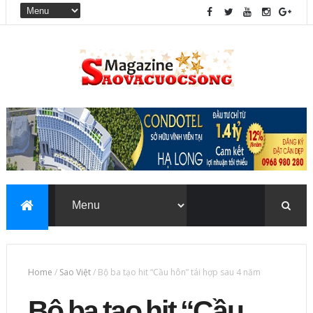
Home
/
Sao Việt
/
Bộ ba tạo hit “Cầu hôn” tái hợp sau 4 năm
Bộ ba tạo hit “Cầu