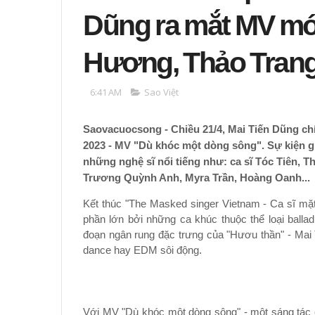
Dũng ra mắt MV mới
Hương, Thảo Trang,
6:41 AM
Sao Việt
Saovacuocsong - Chiều 21/4, Mai Tiến Dũng ch
2023 - MV "Dù khóc một dòng sông". Sự kiện g
những nghệ sĩ nổi tiếng như: ca sĩ Tóc Tiên, 
Trương Quỳnh Anh, Myra Trần, Hoàng Oanh...
Kết thúc "The Masked singer Vietnam - Ca sĩ mặ
phần lớn bởi những ca khúc thuộc thể loại ball
đoạn ngân rung đặc trưng của "Hươu thần" - Mai 
dance hay EDM sôi động.
Với MV "Dù khóc một dòng sông" - một sáng tác c