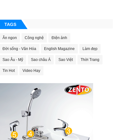
TAGS
Ăn ngon
Công nghệ
Điện ảnh
Đời sống - Văn Hóa
English Magazine
Làm đẹp
Sao Âu - Mỹ
Sao châu Á
Sao Việt
Thời Trang
Tin Hot
Video Hay