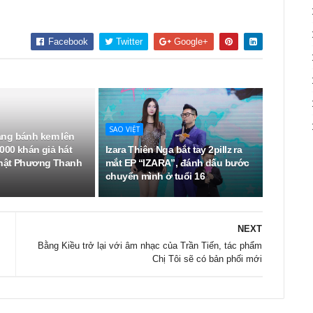
Facebook
Twitter
Google+
SAO VIỆT
ng bánh kem lên
000 khán giả hát
Izara Thiên Nga bắt tay 2pillz ra
hật Phương Thanh
mắt EP “IZARA”, đánh dấu bước
chuyển mình ở tuổi 16
NEXT
Bằng Kiều trở lại với âm nhạc của Trần Tiến, tác phẩm
Chị Tôi sẽ có bản phối mới