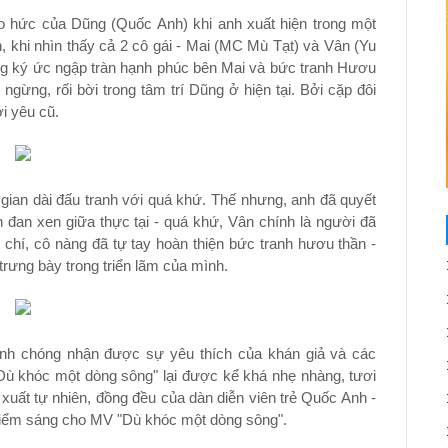
 hức của Dũng (Quốc Anh) khi anh xuất hiện trong một
n, khi nhìn thấy cả 2 cô gái - Mai (MC Mù Tạt) và Vân (Yu
g ký ức ngập tràn hạnh phúc bên Mai và bức tranh Hươu
ngừng, rối bời trong tâm trí Dũng ở hiện tại. Bởi cặp đôi
i yêu cũ.
ời gian dài đấu tranh với quá khứ. Thế nhưng, anh đã quyết
 đan xen giữa thực tại - quá khứ, Vân chính là người đã
hí, cô nàng đã tự tay hoàn thiện bức tranh hươu thần -
trưng bày trong triển lãm của mình.
nh chóng nhận được sự yêu thích của khán giả và các
Dù khóc một dòng sông" lại được kể khá nhẹ nhàng, tươi
uất tự nhiên, đồng đều của dàn diễn viên trẻ Quốc Anh -
điểm sáng cho MV "Dù khóc một dòng sông".