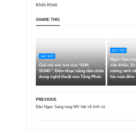
Khôi Khôi
SHARE THIS
SAO VIỆT
SAO VIỆT
Ngọc Sơn ma
Giải mã sức hút của “SUN
sân khấu, 10.
SONG”: Đêm nhạc nâng tầm chân
mừng sinh n
dung nghệ thuật của Tăng Phúc
lúc nửa đêm
PREVIOUS
Đào Ngọc Sang tung MV hát về tình cũ