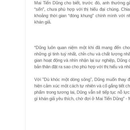
Mai Tiến Dũng cho biết, trước đó, anh thường g
“sến”, chưa phù hợp với thị hiếu đại chúng. Chi
khoảng thời gian “đóng khung” chính mình với n
khán giả.
“Dũng luôn quan niệm một khi đã mang đến cho 
những gì tinh tuý nhất, chỉn chu và chất lượng nh
gian hoạt động và nhìn nhận lại sự nghiệp, Dũng 
bản thân đặt ra sao cho phù hợp với thị hiếu và nh
Với "Dù khóc một dòng sông", Dũng muốn thay đổi
hiện cảm xúc một cách tự nhiên và cố gắng tiết ch
phẩm trong tương lai, Dũng vẫn sẽ tiếp tục nỗ l
gì khán giả yêu thích, chờ đợi ở Mai Tiến Dũng” - 