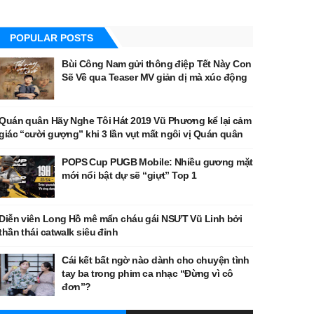
POPULAR POSTS
Bùi Công Nam gửi thông điệp Tết Này Con
Sẽ Về qua Teaser MV giản dị mà xúc động
Quán quân Hãy Nghe Tôi Hát 2019 Vũ Phương kể lại cảm
giác “cười gượng” khi 3 lần vụt mất ngôi vị Quán quân
POPS Cup PUGB Mobile: Nhiều gương mặt
mới nổi bật dự sẽ “giựt” Top 1
Diễn viên Long Hồ mê mẩn cháu gái NSƯT Vũ Linh bởi
thần thái catwalk siêu đỉnh
Cái kết bất ngờ nào dành cho chuyện tình
tay ba trong phim ca nhạc “Đừng vì cô
đơn”?