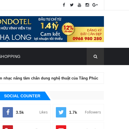
SHOPPING
nâng tầm chân dung nghệ thuật của Tăng Phúc
ĐIỆN ẢNH
T
SOCIAL COUNTER
Likes
Followers
3.5k
1.7k