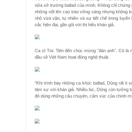
nữa sở trường ballad của mình. Không chỉ chứng m
những nốt lên cao trào vững vàng nhưng không 
nhỏ vừa vặn, tự nhiên và sự tiết chế trong luy
sắc hiện đại, gần gũi với thị hiếu khán giả.
Ca sĩ Tóc Tiên đến chúc mừng "đàn anh". Cô là n
đầu về Việt Nam hoạt động nghệ thuật.
“Khi trình bày những ca khúc ballad, Dũng rất ít 
tâm sự với khán giả. Nhiều lúc, Dũng còn tưởng t
đó dùng những câu chuyện, cảm xúc của chính mì