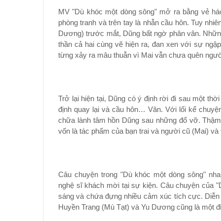
MV "Dù khóc một dòng sông" mở ra bằng vẻ háo
phòng tranh và trên tay là nhẫn cầu hôn. Tuy nhiê
Dương) trước mắt, Dũng bất ngờ phân vân. Nhữn
thần cả hai cùng vẽ hiện ra, đan xen với sự ngập 
từng xảy ra mâu thuẫn vì Mai vẫn chưa quên ngườ
Trở lại hiện tại, Dũng có ý định rời đi sau một th
định quay lại và cầu hôn… Vân. Với lối kể chuyện
chữa lành tâm hồn Dũng sau những đổ vỡ. Thậm c
vốn là tác phẩm của bạn trai và người cũ (Mai) và 
Câu chuyện trong "Dù khóc một dòng sông" nha
nghệ sĩ khách mời tại sự kiện. Câu chuyện của "
sáng và chứa đựng nhiều cảm xúc tích cực. Diễn x
Huyền Trang (Mù Tạt) và Yu Dương cũng là một 