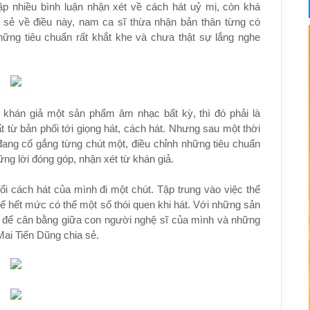
ặp nhiều bình luận nhận xét về cách hát uỷ mị, còn khá
a sẻ về điều này, nam ca sĩ thừa nhận bản thân từng có
hững tiêu chuẩn rất khắt khe và chưa thật sự lắng nghe
khán giả một sản phẩm âm nhạc bất kỳ, thì đó phải là
ất từ bản phối tới giọng hát, cách hát. Nhưng sau một thời
đang cố gắng từng chút một, điều chỉnh những tiêu chuẩn
ững lời đóng góp, nhận xét từ khán giả.
 cách hát của mình đi một chút. Tập trung vào việc thể
ế hết mức có thể một số thói quen khi hát. Với những sản
ực để cân bằng giữa con người nghệ sĩ của mình và những
Mai Tiến Dũng chia sẻ.