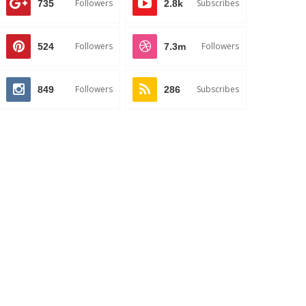
Followers
Subscribes
735
2.8k
Followers
Followers
524
7.3m
Followers
Subscribes
849
286