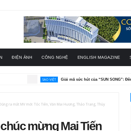
N
ĐIỆN ẢNH
CÔNG NGHỆ
ENGLISH MAGAZINE
SAO VIỆT
Giải mã sức hút của “SUN SONG”: Đêm nhạc 
ũng ra mắt MV mới: Tóc Tiên, Văn Mai Hương, Thảo Trang, Thùy
 chúc mừng Mai Tiến