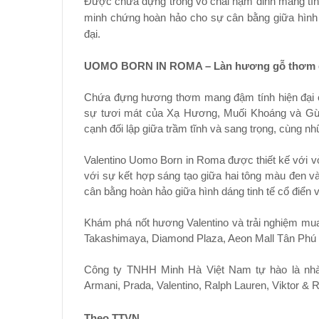
Được chứa đựng trong vỏ chai nạm đinh mang tính
minh chứng hoàn hảo cho sự cân bằng giữa hình 
đại.
UOMO BORN IN ROMA – Làn hương gỗ thơm d
Chứa đựng hương thơm mang đậm tính hiện đại 
sự tươi mát của Xạ Hương, Muối Khoáng và Gừ
cạnh đối lập giữa trầm tĩnh và sang trọng, cùng n
Valentino Uomo Born in Roma được thiết kế với vỏ
với sự kết hợp sáng tạo giữa hai tông màu đen v
cân bằng hoàn hảo giữa hình dáng tinh tế cổ điển
Khám phá nốt hương Valentino và trải nghiệm mu
Takashimaya, Diamond Plaza, Aeon Mall Tân Ph
Công ty TNHH Minh Hà Việt Nam tự hào là nhà
Armani, Prada, Valentino, Ralph Lauren, Viktor & R
Theo TTVN