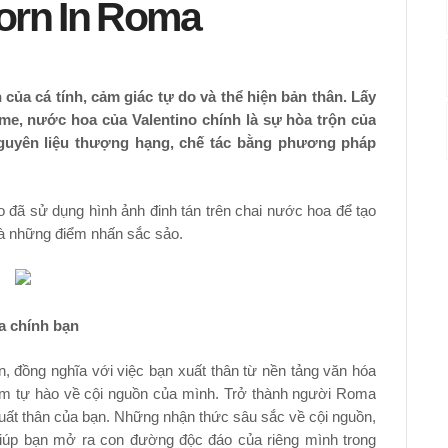
orn In Roma
ủa cá tính, cảm giác tự do và thể hiện bản thân. Lấy
me, nước hoa của Valentino chính là sự hòa trộn của
yên liệu thượng hạng, chế tác bằng phương pháp
o đã sử dụng hình ảnh đinh tán trên chai nước hoa để tạo
và những điểm nhấn sắc sảo.
a chính bạn
 đồng nghĩa với việc bạn xuất thân từ nền tảng văn hóa
ềm tự hào về cội nguồn của mình. Trở thành người Roma
xuất thân của bạn. Những nhận thức sâu sắc về cội nguồn,
 giúp bạn mở ra con đường độc đáo của riêng mình trong