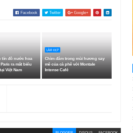
Facebook
Twitter
Google+
LÀM ĐẸP
 tín đồ nước hoa
Chìm đắm trong mùi hương say
Paris ra mắt biểu
mê của cà phê với Montale
tại Việt Nam
Intense Café
BLOGGER
DISQUS
FACEBOOK