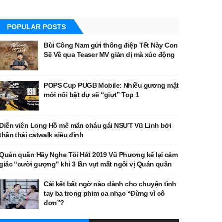
POPULAR POSTS
Bùi Công Nam gửi thông điệp Tết Này Con
Sẽ Về qua Teaser MV giản dị mà xúc động
POPS Cup PUGB Mobile: Nhiều gương mặt
mới nổi bật dự sẽ “giựt” Top 1
Diễn viên Long Hồ mê mẩn cháu gái NSƯT Vũ Linh bởi
thần thái catwalk siêu đỉnh
Quán quân Hãy Nghe Tôi Hát 2019 Vũ Phương kể lại cảm
giác “cười gượng” khi 3 lần vụt mất ngôi vị Quán quân
Cái kết bất ngờ nào dành cho chuyện tình
tay ba trong phim ca nhạc “Đừng vì cô
đơn”?