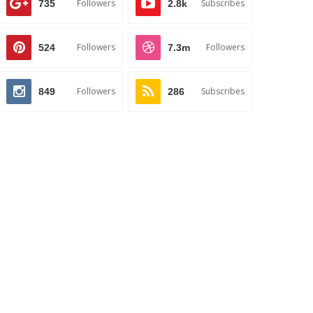
Followers
Subscribes
735
2.8k
Followers
Followers
524
7.3m
Followers
Subscribes
849
286