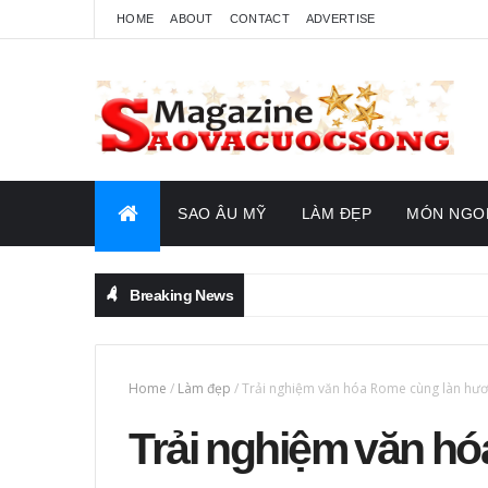
HOME
ABOUT
CONTACT
ADVERTISE
SAO ÂU MỸ
LÀM ĐẸP
MÓN NGO
Breaking News
Home
/
Làm đẹp
/
Trải nghiệm văn hóa Rome cùng làn hươ
Trải nghiệm văn h