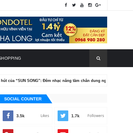
SHOPPING
a “SUN SONG”: Đêm nhạc nâng tầm chân dung nghệ thuật của Tăng Ph
SOCIAL COUNTER
Likes
Followers
3.5k
1.7k