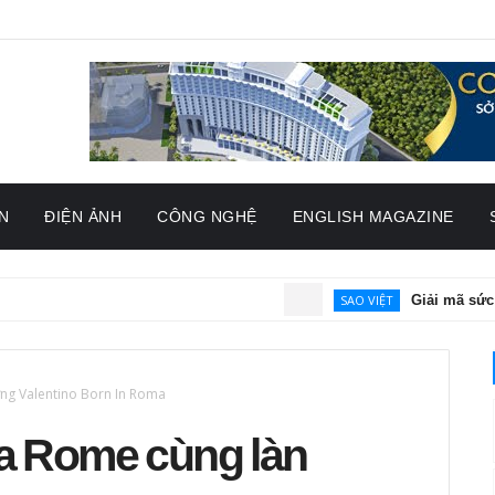
N
ĐIỆN ẢNH
CÔNG NGHỆ
ENGLISH MAGAZINE
SAO VIỆT
Giải mã sức hút củ
ng Valentino Born In Roma
óa Rome cùng làn