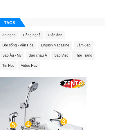
TAGS
Ăn ngon
Công nghệ
Điện ảnh
Đời sống - Văn Hóa
English Magazine
Làm đẹp
Sao Âu - Mỹ
Sao châu Á
Sao Việt
Thời Trang
Tin Hot
Video Hay