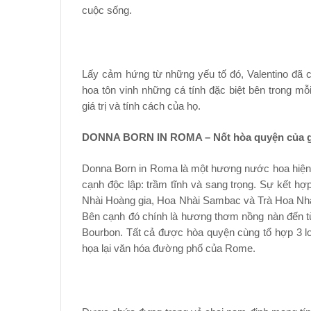
cuộc sống.
Lấy cảm hứng từ những yếu tố đó, Valentino đã
hoa tôn vinh những cá tính đặc biệt bên trong mỗ
giá trị và tính cách của họ.
DONNA BORN IN ROMA – Nốt hòa quyện của gỗ
Donna Born in Roma là một hương nước hoa hiện đ
cạnh độc lập: trầm tĩnh và sang trọng. Sự kết h
Nhài Hoàng gia, Hoa Nhài Sambac và Trà Hoa Nhài
Bên cạnh đó chính là hương thơm nồng nàn đến từ m
Bourbon. Tất cả được hòa quyện cùng tổ hợp 3 lo
họa lại văn hóa đường phố của Rome.