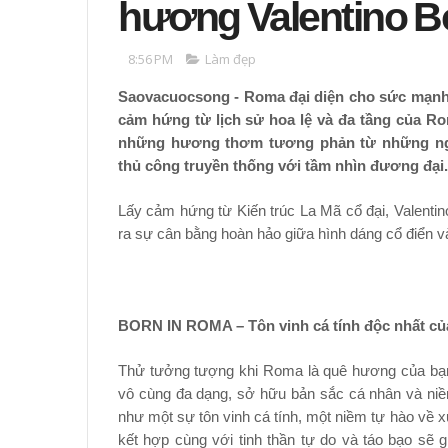
hương Valentino B
8:56 PM
Làm đẹp
Saovacuocsong - Roma đại diện cho sức mạnh c
cảm hứng từ lịch sử hoa lệ và đa tầng của Ro
những hương thơm tương phản từ những ngu
thủ công truyền thống với tầm nhìn đương đại.
Lấy cảm hứng từ Kiến trúc La Mã cổ đại, Valentin
ra sự cân bằng hoàn hảo giữa hình dáng cổ điển 
BORN IN ROMA – Tôn vinh cá tính độc nhất củ
Thử tưởng tượng khi Roma là quê hương của bạn,
vô cùng đa dạng, sở hữu bản sắc cá nhân và ni
như một sự tôn vinh cá tính, một niềm tự hào về 
kết hợp cùng với tinh thần tự do và táo bạo sẽ