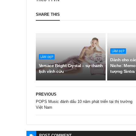
SHARE THIS
LÀM ĐẸP
LÀM ĐẸP
Dành cho các
Versace Bright Crystal – sự thanh
Niche: Memo 
lịch vĩnh cửu
tượng Sintra 
PREVIOUS
POPS Music đánh dấu 10 năm phát triển tại thị trường
Việt Nam
POST
COMMENT