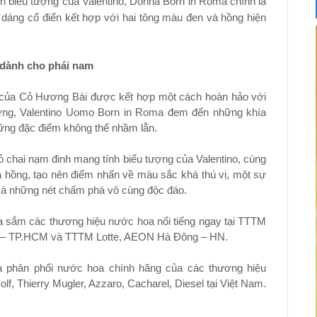
 biểu tượng của Valentino, Donna Born in Roma chính là
dáng cổ điển kết hợp với hai tông màu đen và hồng hiện
ành cho phái nam
của Cỏ Hương Bài được kết hợp một cách hoàn hảo với
ng, Valentino Uomo Born in Roma đem đến những khía
hững đặc điểm không thể nhầm lẫn.
 chai nạm đinh mang tính biểu tượng của Valentino, cùng
à hồng, tạo nên điểm nhấn về màu sắc khá thú vị, một sự
 và những nét chấm phá vô cùng độc đáo.
a sắm các thương hiệu nước hoa nổi tiếng ngay tại TTTM
ú – TP.HCM và TTTM Lotte, AEON Hà Đông – HN.
 phân phối nước hoa chính hãng của các thương hiệu
olf, Thierry Mugler, Azzaro, Cacharel, Diesel tại Việt Nam.