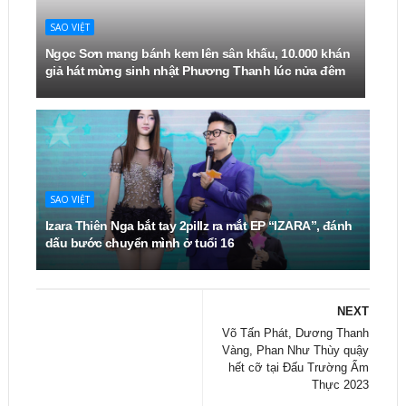
SAO VIỆT
Ngọc Sơn mang bánh kem lên sân khấu, 10.000 khán
giả hát mừng sinh nhật Phương Thanh lúc nửa đêm
SAO VIỆT
Izara Thiên Nga bắt tay 2pillz ra mắt EP “IZARA”, đánh
dấu bước chuyển mình ở tuổi 16
NEXT
Võ Tấn Phát, Dương Thanh
Vàng, Phan Như Thùy quậy
hết cỡ tại Đấu Trường Ẩm
Thực 2023