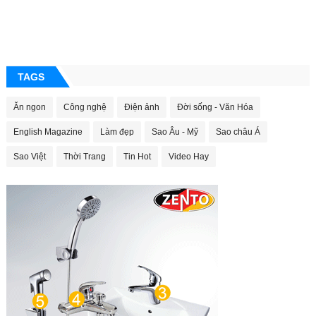
TAGS
Ăn ngon
Công nghệ
Điện ảnh
Đời sống - Văn Hóa
English Magazine
Làm đẹp
Sao Âu - Mỹ
Sao châu Á
Sao Việt
Thời Trang
Tin Hot
Video Hay