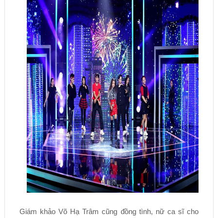
Giám khảo Võ Hạ Trâm cũng đồng tình, nữ ca sĩ cho