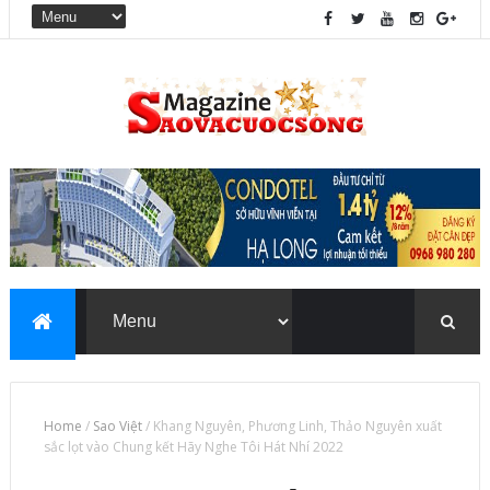
Home
/
Sao Việt
/
Khang Nguyên, Phương Linh, Thảo Nguyên xuất
sắc lọt vào Chung kết Hãy Nghe Tôi Hát Nhí 2022