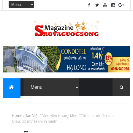
Home
/
Sao Việt
/
Diễn viên Hoàng Mèo: “Chỉ khi bước lên sân
khấu, tôi mới là chính mình”