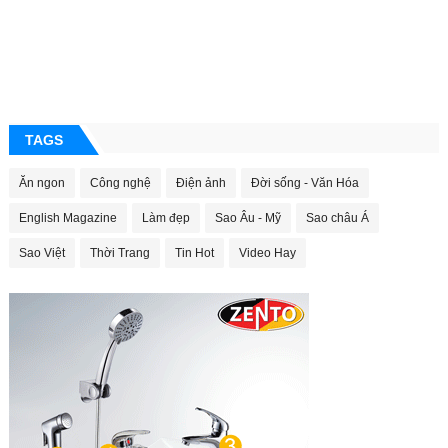
TAGS
Ăn ngon
Công nghệ
Điện ảnh
Đời sống - Văn Hóa
English Magazine
Làm đẹp
Sao Âu - Mỹ
Sao châu Á
Sao Việt
Thời Trang
Tin Hot
Video Hay