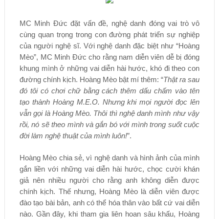
MC Minh Đức đặt vấn đề, nghệ danh đóng vai trò vô
cùng quan trọng trong con đường phát triển sự nghiệp
của người nghệ sĩ. Với nghệ danh đặc biệt như “Hoàng
Mèo”, MC Minh Đức cho rằng nam diễn viên dễ bị đóng
khung mình ở những vai diễn hài hước, khó đi theo con
đường chính kịch. Hoàng Mèo bật mí thêm: “
Thật ra sau
đó tôi có chơi chữ bằng cách thêm dấu chấm vào tên
tạo thành Hoàng M.E.O. Nhưng khi mọi người đọc lên
vẫn gọi là Hoàng Mèo. Thôi thì nghệ danh mình như vậy
rồi, nó sẽ theo mình và gắn bó với mình trong suốt cuộc
đời làm nghệ thuật của mình luôn!
”.
Hoàng Mèo chia sẻ, vì nghệ danh và hình ảnh của mình
gắn liền với những vai diễn hài hước, chọc cười khán
giả nên nhiều người cho rằng anh không diễn được
chính kịch. Thế nhưng, Hoàng Mèo là diễn viên được
đào tạo bài bản, anh có thể hóa thân vào bất cứ vai diễn
nào. Gần đây, khi tham gia liên hoan sâu khấu, Hoàng