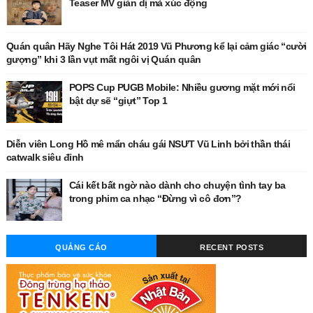
Teaser MV giản dị mà xúc động
Quán quân Hãy Nghe Tôi Hát 2019 Vũ Phương kể lại cảm giác “cười
gượng” khi 3 lần vụt mất ngôi vị Quán quân
POPS Cup PUGB Mobile: Nhiều gương mặt mới nổi
bật dự sẽ “giựt” Top 1
Diễn viên Long Hồ mê mẩn cháu gái NSƯT Vũ Linh bởi thần thái
catwalk siêu đỉnh
Cái kết bất ngờ nào dành cho chuyện tình tay ba
trong phim ca nhạc “Đừng vì cô đơn”?
QUẢNG CÁO
RECENT POSTS