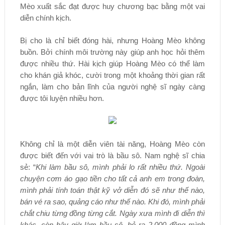
Mèo xuất sắc đạt được huy chương bạc bằng một vai
diễn chính kịch.
Bị cho là chỉ biết đóng hài, nhưng Hoàng Mèo không
buồn. Bởi chính môi trường này giúp anh học hỏi thêm
được nhiều thứ. Hài kịch giúp Hoàng Mèo có thể làm
cho khán giả khóc, cười trong một khoảng thời gian rất
ngắn, làm cho bản lĩnh của người nghệ sĩ ngày càng
được tôi luyện nhiều hơn.
Không chỉ là một diễn viên tài năng, Hoàng Mèo còn
được biết đến với vai trò là bầu sô. Nam nghệ sĩ chia
sẻ: “
Khi làm bầu sô, mình phải lo rất nhiều thứ. Ngoài
chuyện cơm áo gạo tiền cho tất cả anh em trong đoàn,
mình phải tính toán thật kỹ vở diễn đó sẽ như thế nào,
bán vé ra sao, quảng cáo như thế nào. Khi đó, mình phải
chắt chiu từng đồng từng cắt. Ngày xưa mình đi diễn thì
khác, còn bây giờ làm bầu sô, bỏ ra 2.000 đồng mình