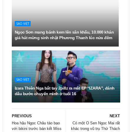
SAO VIỆT
Ngọc Sơn mang bánh kem lên sân khấu, 10.000 khán
giả hát mừng sinh nhật Phương Thanh lúc nửa đêm
SAO VIỆT
Izara Thiên Nga bắt tay 2pillz ra mắt EP “IZARA”, đánh
dấu bước chuyển mình ở tuổi 16
PREVIOUS
NEXT
Hoa hậu Ngọc Châu táo bạo
Có một O Sen Ngọc Mai rất
với bikini trước bán kết Miss
khác trong vũ trụ Thử Thách