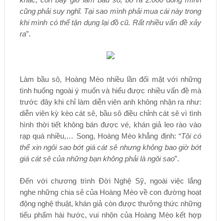
cũng phải suy nghĩ. Tại sao mình phải mua cái này trong
khi mình có thể tận dụng lại đồ cũ. Rất nhiều vấn đề xảy
ra
”.
Làm bầu sô, Hoàng Mèo nhiều lần đối mặt với những
tình huống ngoài ý muốn và hiểu được nhiều vấn đề mà
trước đây khi chỉ làm diễn viên anh không nhận ra như:
diễn viên kỳ kèo cát sê, bầu sô điều chỉnh cát sê vì tình
hình thời tiết không bán được vé, khán giả leo rào vào
rạp quá nhiều,… Song, Hoàng Mèo khẳng định: “
Tôi có
thể xin ngôi sao bớt giá cát sê nhưng không bao giờ bớt
giá cát sê của những bạn không phải là ngôi sao
”.
Đến với chương trình Đời Nghệ Sỹ, ngoài việc lắng
nghe những chia sẻ của Hoàng Mèo về con đường hoạt
động nghệ thuật, khán giả còn được thưởng thức những
tiểu phẩm hài hước, vui nhộn của Hoàng Mèo kết hợp