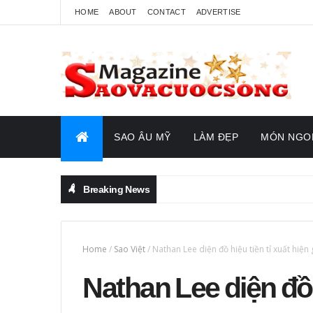
HOME
ABOUT
CONTACT
ADVERTISE
SAO ÂU MỸ
LÀM ĐẸP
MÓN NGO
Breaking News
Home
/
Sao Việt
/
Nathan Lee diện đồ hiệu tiền tỉ xuất hiện 
Nathan Lee diện đồ h