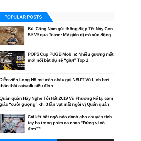
POPULAR POSTS
Bùi Công Nam gửi thông điệp Tết Này Con
Sẽ Về qua Teaser MV giản dị mà xúc động
POPS Cup PUGB Mobile: Nhiều gương mặt
mới nổi bật dự sẽ “giựt” Top 1
Diễn viên Long Hồ mê mẩn cháu gái NSƯT Vũ Linh bởi
thần thái catwalk siêu đỉnh
Quán quân Hãy Nghe Tôi Hát 2019 Vũ Phương kể lại cảm
giác “cười gượng” khi 3 lần vụt mất ngôi vị Quán quân
Cái kết bất ngờ nào dành cho chuyện tình
tay ba trong phim ca nhạc “Đừng vì cô
đơn”?