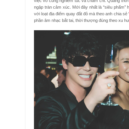
việc vô cùng nghiêm túc và chăm chỉ. Quãng th
ngập tràn cảm xúc. Mới đây nhất là “siêu phẩm”
với loạt địa điểm quay đắt đỏ mà theo anh chia sẻ
phần âm nhạc bắt tai, thời thượng đúng theo xu h