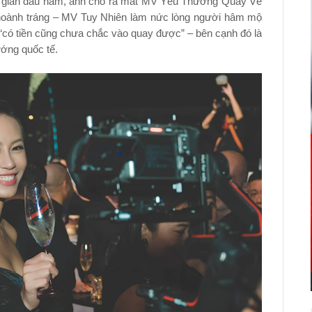
ời gian đầu năm, anh cho ra mắt MV Yêu Thương Quay Về
 hoành tráng – MV Tuy Nhiên làm nức lòng người hâm mộ
 “có tiền cũng chưa chắc vào quay được” – bên cạnh đó là
ướng quốc tế.