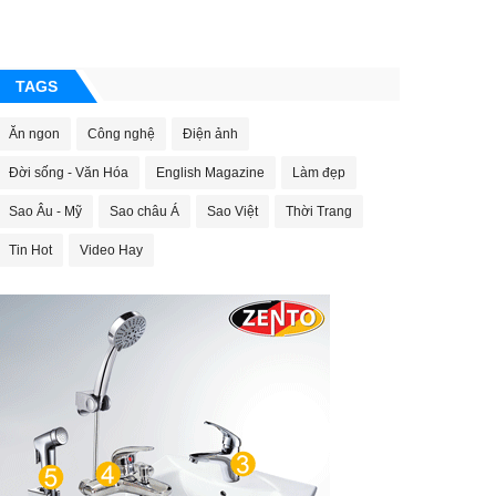
TAGS
Ăn ngon
Công nghệ
Điện ảnh
Đời sống - Văn Hóa
English Magazine
Làm đẹp
Sao Âu - Mỹ
Sao châu Á
Sao Việt
Thời Trang
Tin Hot
Video Hay