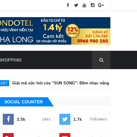
SHOPPING
ã sức hút của “SUN SONG”: Đêm nhạc nâng tầm chân dung nghệ thuật
SOCIAL COUNTER
Likes
Followers
3.5k
1.7k