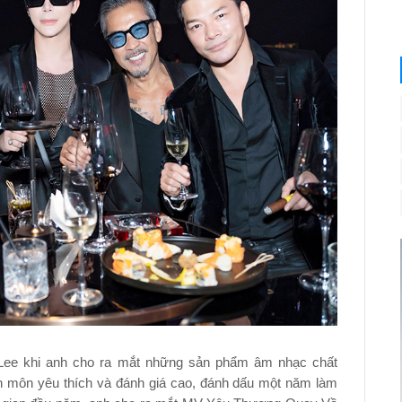
 Lee khi anh cho ra mắt những sản phẩm âm nhạc chất
 môn yêu thích và đánh giá cao, đánh dấu một năm làm