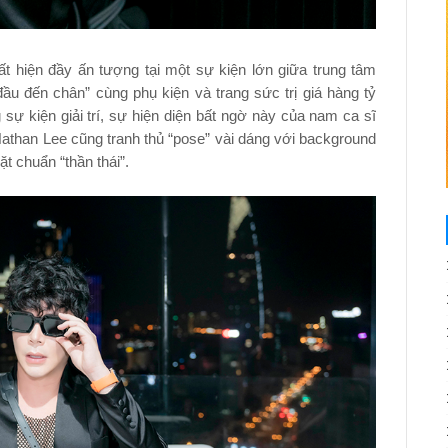
ất hiện đầy ấn tượng tại một sự kiện lớn giữa trung tâm
u đến chân” cùng phụ kiện và trang sức trị giá hàng tỷ
 sự kiện giải trí, sự hiện diện bất ngờ này của nam ca sĩ
athan Lee cũng tranh thủ “pose” vài dáng với background
t chuẩn “thần thái”.