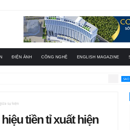
N
ĐIỆN ẢNH
CÔNG NGHỆ
ENGLISH MAGAZINE
SAO VIỆT
Giải m
giữa sự kiện
iệu tiền tỉ xuất hiện