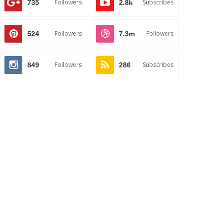
Followers
Subscribes
735
2.8k
Followers
Followers
524
7.3m
Followers
Subscribes
849
286