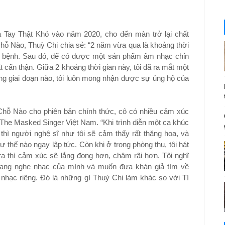
ia Tay Thật Khó vào năm 2020, cho đến màn trở lại chất
 Nào, Thuỳ Chi chia sẻ: “2 năm vừa qua là khoảng thời
ch bệnh. Sau đó, để có được một sản phẩm âm nhạc chỉn
ất cẩn thận. Giữa 2 khoảng thời gian này, tôi đã ra mắt một
ng giai đoạn nào, tôi luôn mong nhận được sự ủng hộ của
 Chỗ Nào cho phiên bản chính thức, cô có nhiều cảm xúc
 The Masked Singer Việt Nam. “Khi trình diễn một ca khúc
hì người nghệ sĩ như tôi sẽ cảm thấy rất thăng hoa, và
ư thế nào ngay lập tức. Còn khi ở trong phòng thu, tôi hát
ra thì cảm xúc sẽ lắng đọng hơn, chậm rãi hơn. Tôi nghĩ
ang nghe nhạc của mình và muốn đưa khán giả tìm về
hạc riêng. Đó là những gì Thuỳ Chi làm khác so với Tí