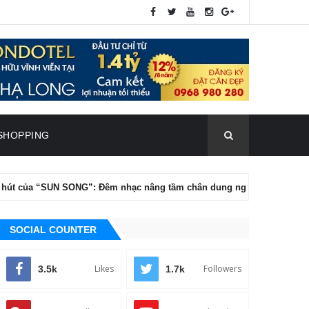
SHOPPING
a “SUN SONG”: Đêm nhạc nâng tầm chân dung nghệ thuật của Tăng Phú
SOCIAL COUNTER
Likes
Followers
3.5k
1.7k