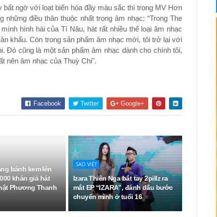
bất ngờ với loạt biến hóa đầy màu sắc thì trong MV Hơn
g những điều thân thuộc nhất trong âm nhạc: “Trong The
ình hình hài của Tí Nâu, hát rất nhiều thể loại âm nhạc
ân khấu. Còn trong sản phẩm âm nhạc mới, tôi trở lại với
hi. Đó cũng là một sản phẩm âm nhạc dành cho chính tôi,
uất nên âm nhạc của Thuỳ Chi".
Facebook
Twitter
Google+
SAO VIỆT
ng bánh kem lên
000 khán giả hát
Izara Thiên Nga bắt tay 2pillz ra
hật Phương Thanh
mắt EP “IZARA”, đánh dấu bước
chuyển mình ở tuổi 16