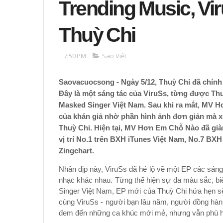
Trending Music, Vir
Thuỳ Chi
7:50 PM
Sao Việt
Saovacuocsong - Ngày 5/12, Thuỳ Chi đã chín
Đây là một sáng tác của ViruSs, từng được Thu
Masked Singer Việt Nam. Sau khi ra mắt, MV 
của khán giả nhờ phần hình ảnh đơn giản mà xú
Thuỳ Chi. Hiện tại, MV Hơn Em Chỗ Nào đã già
vị trí No.1 trên BXH iTunes Việt Nam, No.7 BX
Zingchart.
Nhân dịp này, ViruSs đã hé lộ về một EP các sáng
nhạc khác nhau. Từng thể hiện sự đa màu sắc, bi
Singer Việt Nam, EP mới của Thuỳ Chi hứa hẹn sẽ
cùng ViruSs - người bạn lâu năm, người đồng hàn
đem đến những ca khúc mới mẻ, nhưng vẫn phù hợp