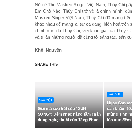
Nếu ở The Masked Singer Việt Nam, Thùy Chi gây 
Em Chỗ Nào, Thùy Chi trở về là chính mình, cùn
Masked Singer Việt Nam, Thuỳ Chi đã mang trên m
khác nhau để mang lại sự đa dạng, biến hoá trên s
chính mình là Thuỳ Chi, với khán giả của Thuỳ C
và tri ân những người đã cùng tôi sáng tác, sản x
Khôi Nguyên
SHARE THIS
SAO VIỆT
SAO VIỆT
Ngọc Sơn ma
Giải mã sức hút của “SUN
sân khấu, 10.
SONG”: Đêm nhạc nâng tầm chân
mừng sinh n
dung nghệ thuật của Tăng Phúc
lúc nửa đêm