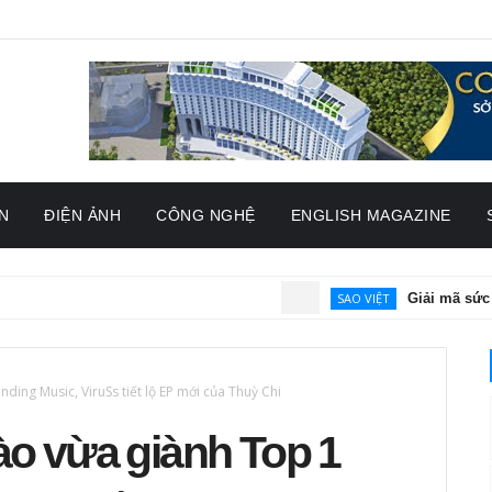
N
ĐIỆN ẢNH
CÔNG NGHỆ
ENGLISH MAGAZINE
SAO VIỆT
Giải mã sức hút củ
ing Music, ViruSs tiết lộ EP mới của Thuỳ Chi
 vừa giành Top 1