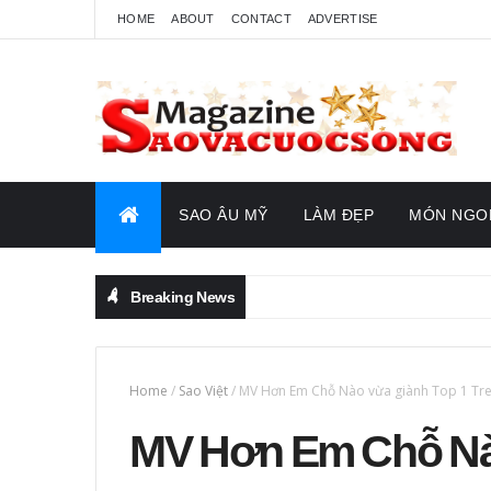
HOME
ABOUT
CONTACT
ADVERTISE
SAO ÂU MỸ
LÀM ĐẸP
MÓN NGO
Breaking News
Home
/
Sao Việt
/
MV Hơn Em Chỗ Nào vừa giành Top 1 Trend
MV Hơn Em Chỗ Nào