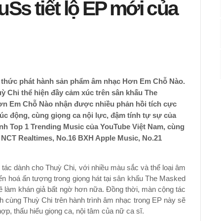
uSs tiết lộ EP mới của
h thức phát hành sản phẩm âm nhạc Hơn Em Chỗ Nào.
ỳ Chi thể hiện đầy cảm xúc trên sân khấu The
Hơn Em Chỗ Nào nhận được nhiều phản hồi tích cực
c động, cùng giọng ca nội lực, đậm tính tự sự của
nh Top 1 Trending Music của YouTube Việt Nam, cùng
H NCT Realtimes, No.16 BXH Apple Music, No.21
 tác dành cho Thuỳ Chi, với nhiều màu sắc và thể loại âm
ến hoá ấn tượng trong giọng hát tại sân khấu The Masked
 làm khán giả bất ngờ hơn nữa. Đồng thời, màn cộng tác
h cùng Thuỳ Chi trên hành trình âm nhạc trong EP này sẽ
, thấu hiểu giọng ca, nội tâm của nữ ca sĩ.