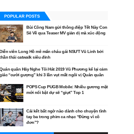
POPULAR POSTS
Bùi Công Nam gửi thông điệp Tết Này Con
Sẽ Về qua Teaser MV giản dị mà xúc động
Diễn viên Long Hồ mê mẩn cháu gái NSƯT Vũ Linh bởi
thần thái catwalk siêu đỉnh
Quán quân Hãy Nghe Tôi Hát 2019 Vũ Phương kể lại cảm
giác “cười gượng” khi 3 lần vụt mất ngôi vị Quán quân
POPS Cup PUGB Mobile: Nhiều gương mặt
mới nổi bật dự sẽ “giựt” Top 1
Cái kết bất ngờ nào dành cho chuyện tình
tay ba trong phim ca nhạc “Đừng vì cô
đơn”?