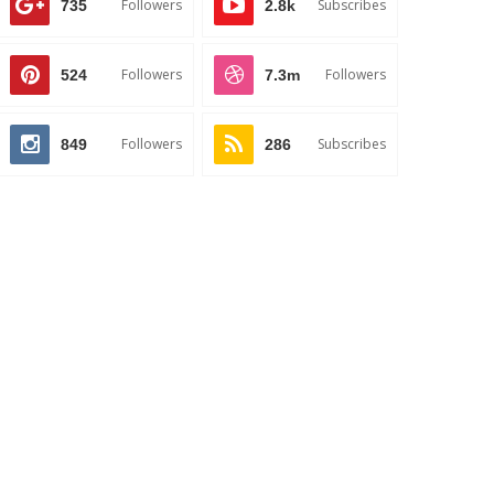
Followers
Subscribes
735
2.8k
Followers
Followers
524
7.3m
Followers
Subscribes
849
286