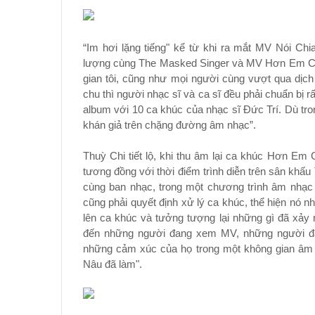
“Im hơi lặng tiếng" kể từ khi ra mắt MV Nói Ch
lượng cùng The Masked Singer và MV Hơn Em Chỗ
gian tôi, cũng như mọi người cùng vượt qua dị
chu thì người nhạc sĩ và ca sĩ đều phải chuẩn bị r
album với 10 ca khúc của nhạc sĩ Đức Trí. Dù tro
khán giả trên chặng đường âm nhạc”.
Thuỳ Chi tiết lộ, khi thu âm lại ca khúc Hơn Em
tương đồng với thời điểm trình diễn trên sân khấu
cùng ban nhạc, trong một chương trình âm nhạc t
cũng phải quyết định xử lý ca khúc, thể hiện nó nh
lên ca khúc và tưởng tượng lại những gì đã xảy 
đến những người đang xem MV, những người đ
những cảm xúc của họ trong một không gian âm n
Nâu đã làm".