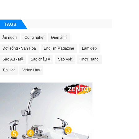
TAGS
Ăn ngon
Công nghệ
Điện ảnh
Đời sống - Văn Hóa
English Magazine
Làm đẹp
Sao Âu - Mỹ
Sao châu Á
Sao Việt
Thời Trang
Tin Hot
Video Hay