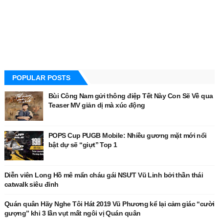
POPULAR POSTS
Bùi Công Nam gửi thông điệp Tết Này Con Sẽ Về qua
Teaser MV giản dị mà xúc động
POPS Cup PUGB Mobile: Nhiều gương mặt mới nổi
bật dự sẽ “giựt” Top 1
Diễn viên Long Hồ mê mẩn cháu gái NSƯT Vũ Linh bởi thần thái
catwalk siêu đỉnh
Quán quân Hãy Nghe Tôi Hát 2019 Vũ Phương kể lại cảm giác “cười
gượng” khi 3 lần vụt mất ngôi vị Quán quân