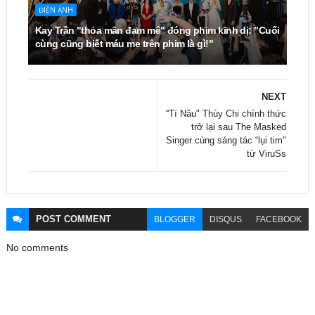
ĐIỆN ẢNH
Kay Trần "thỏa mãn đam mê" đóng phim kinh dị: "Cuối
cùng cũng biết máu me trên phim là gì!"
NEXT
“Tí Nâu" Thùy Chi chính thức
trở lại sau The Masked
Singer cùng sáng tác “lụi tim"
từ ViruSs
POST
COMMENT
BLOGGER
DISQUS
FACEBOOK
No comments