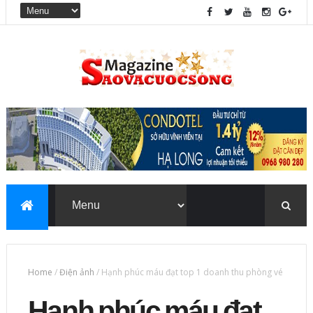
Home
/
Điện ảnh
/
Hạnh phúc máu đạt top 1 doanh thu phòng vé
Hạnh phúc máu đạt