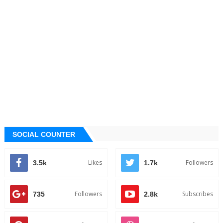
SOCIAL COUNTER
Likes
Followers
3.5k
1.7k
Followers
Subscribes
735
2.8k