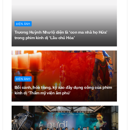
ĐIỆN ẢNH
Trương Huỳnh Như lộ diện là ‘con ma nhà họ Hứa’
trong phim kinh dị ‘Lầu chú Hỏa’
ĐIỆN ẢNH
Bối cảnh, hóa trang, kỹ xảo đầy dụng công của phim
kinh dị ‘Thẩm mỹ viện âm phủ’