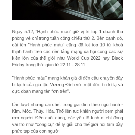
Ngày 5.12, "Hạnh phúc máu" giữ vị trí top 1 doanh thu
phòng vé chỉ trong tuần công chiếu thứ 2. Bên cạnh đó,
cái tên "Hạnh phúc máu" cũng đã lọt top 10 từ khoá
thịnh hành trên các nền tảng mạng xã hội cùng các sự
kiện lớn của thế giới như World Cup 2022 hay Black
Friday trong thời gian từ 22.11 - 28.11.
"Hạnh phúc máu" mang khán giả đi đến câu chuyện đầy
bi kịch của gia tộc Vương Đình với một đức tin kì lạ và
cực đoan mang tên “ơn trên”.
Lần lượt những cái chết trong gia đình theo ngũ hành -
Kim, Mộc, Thủy, Hỏa, Thổ liên tục khiến người xem phải
rợn người. Đến cuối cùng, các yếu tố kinh dị chỉ đóng
vai trò như “công cụ” để lý giải cho thế giới nội tâm đầy
phức tạp của con người.