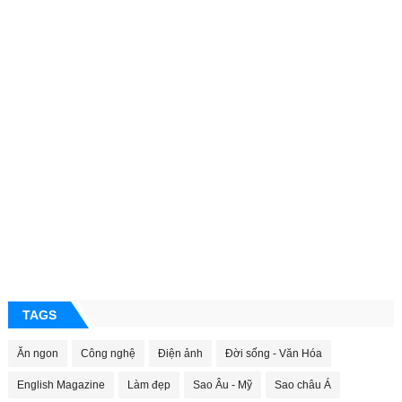
TAGS
Ăn ngon
Công nghệ
Điện ảnh
Đời sống - Văn Hóa
English Magazine
Làm đẹp
Sao Âu - Mỹ
Sao châu Á