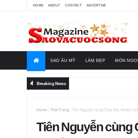
HOME
ABOUT
CONTACT
ADVERTISE
SAO ÂU MỸ
LÀM ĐẸP
MÓN NGO
Breaking News
Home
/
Thời Trang
/
Tiên Nguyễn cùng Châu Bùi, Khánh Li
Tiên Nguyễn cùng 