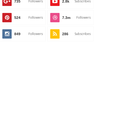
Followers
Subscribes
735
2.8k
Followers
Followers
524
7.3m
Followers
Subscribes
849
286