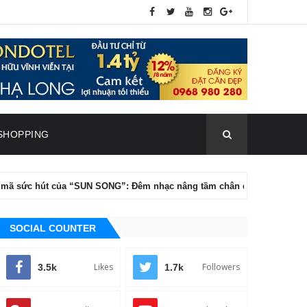
SHOPPING
t của “SUN SONG”: Đêm nhạc nâng tầm chân dung nghệ thuật của Tăng
SOCIAL COUNTER
Likes
Followers
3.5k
1.7k