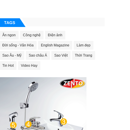
TAGS
Ăn ngon
Công nghệ
Điện ảnh
Đời sống - Văn Hóa
English Magazine
Làm đẹp
Sao Âu - Mỹ
Sao châu Á
Sao Việt
Thời Trang
Tin Hot
Video Hay