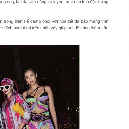
àng óng, làn da rám nắng và layout makeup khá đặc trưng
n trong thiết kế camo phối với hoạ tiết da báo mang tính
 đính nạm tỉ mỉ trên chân váy giúp set đồ càng thêm cầu