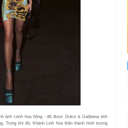
hình ảnh cánh hoa hồng - đã được Dolce & Gabbana tinh
g. Trong khi đó, Khánh Linh hóa thân thành hình tượng