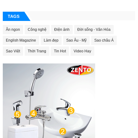
TAGS
Ăn ngon
Công nghệ
Điện ảnh
Đời sống - Văn Hóa
English Magazine
Làm đẹp
Sao Âu - Mỹ
Sao châu Á
Sao Việt
Thời Trang
Tin Hot
Video Hay