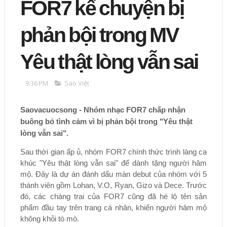
FOR7 kể chuyện bị
phản bội trong MV
Yêu thật lòng vẫn sai
9:36 PM
Sao Việt
Saovacuocsong - Nhóm nhạc FOR7 chấp nhận
buông bỏ tình cảm vì bị phản bội trong "Yêu thật
lòng vẫn sai".
Sau thời gian ấp ủ, nhóm FOR7 chính thức trình làng ca
khúc "Yêu thật lòng vẫn sai" để dành tặng người hâm
mộ. Đây là dự án đánh dấu màn debut của nhóm với 5
thành viên gồm Lohan, V.O, Ryan, Gizo và Dece. Trước
đó, các chàng trai của FOR7 cũng đã hé lộ tên sản
phẩm đầu tay trên trang cá nhân, khiến người hâm mộ
không khỏi tò mò.