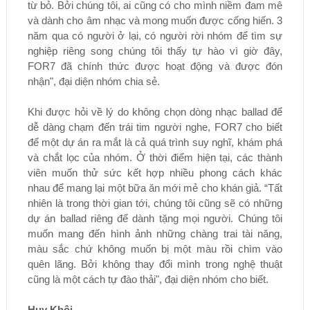
từ bỏ. Bởi chúng tôi, ai cũng có cho mình niềm đam mê
và dành cho âm nhạc và mong muốn được cống hiến. 3
năm qua có người ở lại, có người rời nhóm để tìm sự
nghiệp riêng song chúng tôi thấy tự hào vì giờ đây,
FOR7 đã chính thức được hoạt động và được đón
nhận", đại diện nhóm chia sẻ.
Khi được hỏi về lý do không chọn dòng nhạc ballad để
dễ dàng chạm đến trái tim người nghe, FOR7 cho biết
để một dự án ra mắt là cả quá trình suy nghĩ, khám phá
và chắt lọc của nhóm. Ở thời điểm hiện tại, các thành
viên muốn thử sức kết hợp nhiều phong cách khác
nhau để mang lại một bữa ăn mới mẻ cho khán giả. “Tất
nhiên là trong thời gian tới, chúng tôi cũng sẽ có những
dự án ballad riêng để dành tặng mọi người. Chúng tôi
muốn mang đến hình ảnh những chàng trai tài năng,
màu sắc chứ không muốn bị một màu rồi chìm vào
quên lãng. Bởi không thay đổi mình trong nghệ thuật
cũng là một cách tự đào thải", đại diện nhóm cho biết.
Huy Khôi