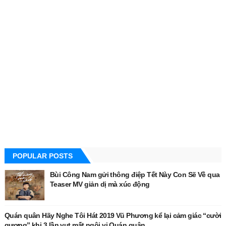
POPULAR POSTS
Bùi Công Nam gửi thông điệp Tết Này Con Sẽ Về qua
Teaser MV giản dị mà xúc động
Quán quân Hãy Nghe Tôi Hát 2019 Vũ Phương kể lại cảm giác “cười
gượng” khi 3 lần vụt mất ngôi vị Quán quân