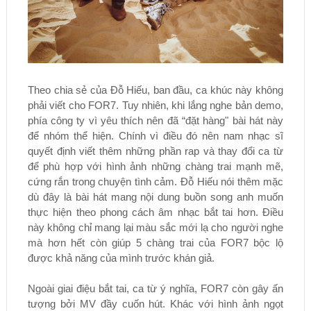
Theo chia sẻ của Đỗ Hiếu, ban đầu, ca khúc này không
phải viết cho FOR7. Tuy nhiên, khi lắng nghe bản demo,
phía công ty vì yêu thích nên đã “đặt hàng" bài hát này
để nhóm thể hiện. Chính vì điều đó nên nam nhạc sĩ
quyết định viết thêm những phần rap và thay đổi ca từ
để phù hợp với hình ảnh những chàng trai mạnh mẽ,
cứng rắn trong chuyện tình cảm. Đỗ Hiếu nói thêm mặc
dù đây là bài hát mang nội dung buồn song anh muốn
thực hiện theo phong cách âm nhạc bắt tai hơn. Điều
này không chỉ mang lại màu sắc mới lạ cho người nghe
mà hơn hết còn giúp 5 chàng trai của FOR7 bộc lộ
được khả năng của mình trước khán giả.
Ngoài giai điệu bắt tai, ca từ ý nghĩa, FOR7 còn gây ấn
tượng bởi MV đầy cuốn hút. Khác với hình ảnh ngọt