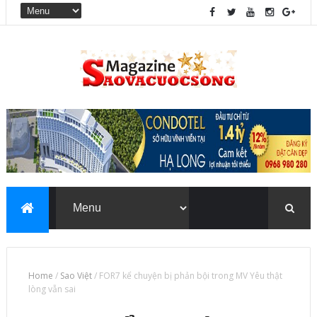
Home
/
Sao Việt
/
FOR7 kể chuyện bị phản bội trong MV Yêu thật
lòng vẫn sai