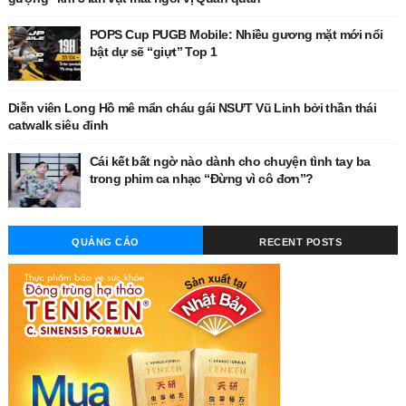
POPS Cup PUGB Mobile: Nhiều gương mặt mới nổi
bật dự sẽ “giựt” Top 1
Diễn viên Long Hồ mê mẩn cháu gái NSƯT Vũ Linh bởi thần thái
catwalk siêu đỉnh
Cái kết bất ngờ nào dành cho chuyện tình tay ba
trong phim ca nhạc “Đừng vì cô đơn”?
QUẢNG CÁO
RECENT POSTS