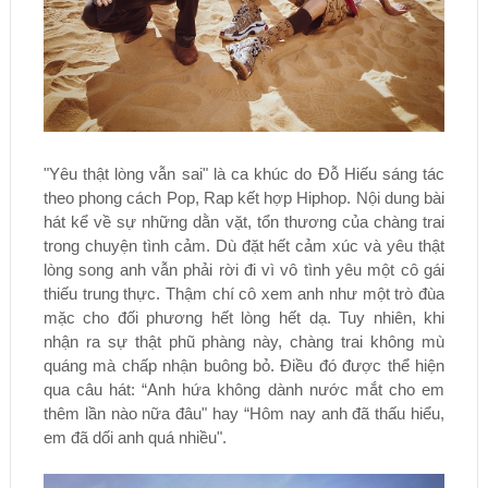
"Yêu thật lòng vẫn sai" là ca khúc do Đỗ Hiếu sáng tác
theo phong cách Pop, Rap kết hợp Hiphop. Nội dung bài
hát kể về sự những dằn vặt, tổn thương của chàng trai
trong chuyện tình cảm. Dù đặt hết cảm xúc và yêu thật
lòng song anh vẫn phải rời đi vì vô tình yêu một cô gái
thiếu trung thực. Thậm chí cô xem anh như một trò đùa
mặc cho đối phương hết lòng hết dạ. Tuy nhiên, khi
nhận ra sự thật phũ phàng này, chàng trai không mù
quáng mà chấp nhận buông bỏ. Điều đó được thể hiện
qua câu hát: “Anh hứa không dành nước mắt cho em
thêm lần nào nữa đâu" hay “Hôm nay anh đã thấu hiểu,
em đã dối anh quá nhiều".