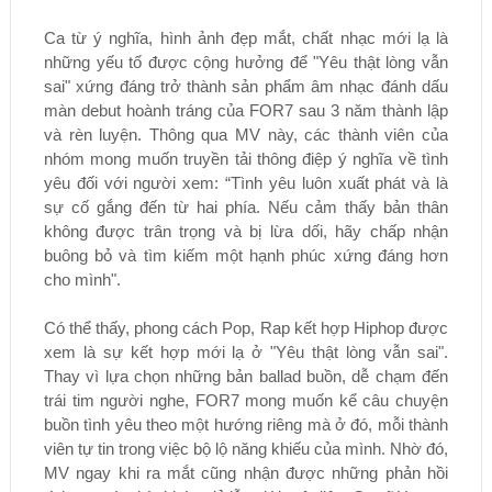
Ca từ ý nghĩa, hình ảnh đẹp mắt, chất nhạc mới lạ là
những yếu tố được cộng hưởng để "Yêu thật lòng vẫn
sai" xứng đáng trở thành sản phẩm âm nhạc đánh dấu
màn debut hoành tráng của FOR7 sau 3 năm thành lập
và rèn luyện. Thông qua MV này, các thành viên của
nhóm mong muốn truyền tải thông điệp ý nghĩa về tình
yêu đối với người xem: “Tình yêu luôn xuất phát và là
sự cố gắng đến từ hai phía. Nếu cảm thấy bản thân
không được trân trọng và bị lừa dối, hãy chấp nhận
buông bỏ và tìm kiếm một hạnh phúc xứng đáng hơn
cho mình".
Có thể thấy, phong cách Pop, Rap kết hợp Hiphop được
xem là sự kết hợp mới lạ ở "Yêu thật lòng vẫn sai".
Thay vì lựa chọn những bản ballad buồn, dễ chạm đến
trái tim người nghe, FOR7 mong muốn kể câu chuyện
buồn tình yêu theo một hướng riêng mà ở đó, mỗi thành
viên tự tin trong việc bộ lộ năng khiếu của mình. Nhờ đó,
MV ngay khi ra mắt cũng nhận được những phản hồi