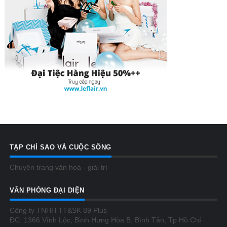
TẠP CHÍ SAO VÀ CUỘC SỐNG
Chuyên trang văn hoá - giải trí
VĂN PHÒNG ĐẠI DIỆN
Công ty TNHH TT&SK 89 Plus
ĐC: 1366 Vĩnh Lộc, Bình Hưng Hòa B, Bình Tân, Tp Hồ Chí