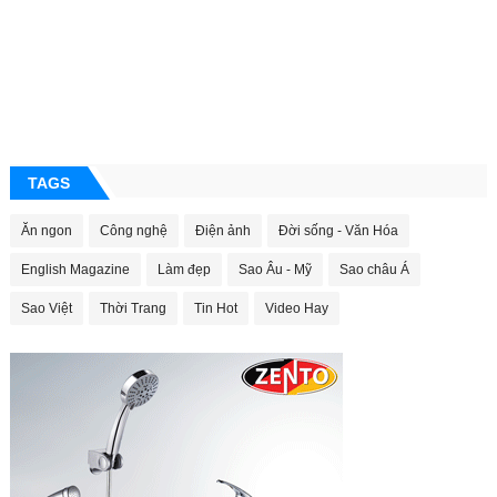
TAGS
Ăn ngon
Công nghệ
Điện ảnh
Đời sống - Văn Hóa
English Magazine
Làm đẹp
Sao Âu - Mỹ
Sao châu Á
Sao Việt
Thời Trang
Tin Hot
Video Hay