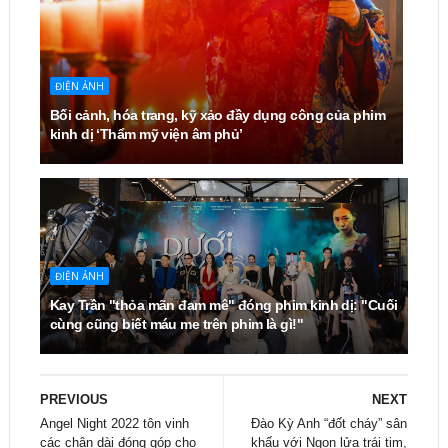
ĐIỆN ẢNH
Bối cảnh, hóa trang, kỹ xảo đầy dụng công của phim
kinh dị ‘Thẩm mỹ viện âm phủ’
ĐIỆN ẢNH
Kay Trần "thỏa mãn đam mê" đóng phim kinh dị: "Cuối
cùng cũng biết máu me trên phim là gì!"
PREVIOUS
NEXT
Angel Night 2022 tôn vinh
Đào Kỳ Anh “đốt cháy” sân
các chân dài đóng góp cho
khấu với Ngọn lửa trái tim,