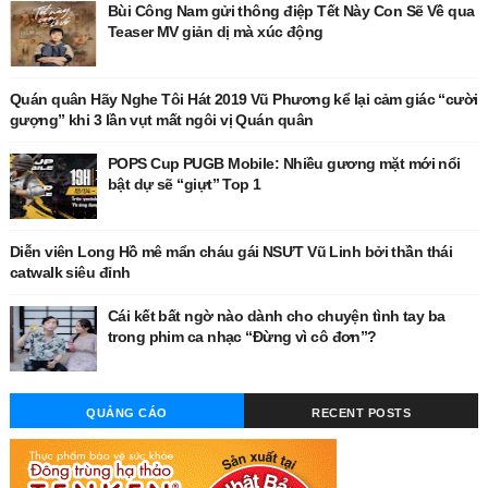
Bùi Công Nam gửi thông điệp Tết Này Con Sẽ Về qua
Teaser MV giản dị mà xúc động
Quán quân Hãy Nghe Tôi Hát 2019 Vũ Phương kể lại cảm giác “cười
gượng” khi 3 lần vụt mất ngôi vị Quán quân
POPS Cup PUGB Mobile: Nhiều gương mặt mới nổi
bật dự sẽ “giựt” Top 1
Diễn viên Long Hồ mê mẩn cháu gái NSƯT Vũ Linh bởi thần thái
catwalk siêu đỉnh
Cái kết bất ngờ nào dành cho chuyện tình tay ba
trong phim ca nhạc “Đừng vì cô đơn”?
QUẢNG CÁO
RECENT POSTS