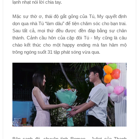
lạnh nhạt nói lời chia tay.
Mặc sự thờ ơ, thái độ gắt gỏng của Tú, My quyết định
dọn qua nhà Tú “làm dâu” để tiện chăm sóc cho bạn trai.
Sau tất cả, mọi thứ đều được đền đáp bằng sự chân
thành. Cảnh cầu hôn của cặp đôi Tú - My cũng là câu
chào kết thúc cho một happy ending mà fan hâm mộ
trông ngóng suốt 31 tập phát sóng vừa qua.
Bên cạnh đó, chuyện tình Romeo - Juliet của Thanh