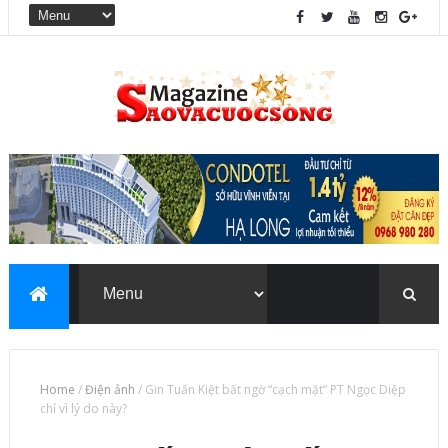
Home
/
Điện ảnh
/
Gin Tuấn Kiệt bất ngờ “cạch mặt” PT Ngọc Diệp
chỉ vì lý do này?