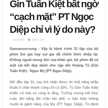
Gin Tuấn Kiệt bất ngờ
“cạch mặt” PT Ngọc
Diệp chỉ vì lý do này?
10:00 PM
Điện ảnh
Saovacuocsong - Vậy là hành trình 31 tập của bộ
phim Sui gia hay xui gia đã chính thức khép lại.
Không ngoài mong đợi của khán giả, bộ phim đã có
một cái kết đẹp dành cho cặp đôi Hoàng Tú (
Gin
Tuấn Kiệt
) - Ngọc My (PT Ngọc Diệp).
Mở đầu tập 31, sau khi nhận được tin khả năng phẫu
thuật ở chân thành công chỉ có 20%, Tú (Gin Tuấn Kiệt)
khiến cả nhà vô cùng lo lắng. Tưởng chừng kết thúc
cuộc đời bằng đôi chân tàn phế, vì bản thân không
muốn là gánh nặng của My (PT Ngọc Diệp), Tú đành