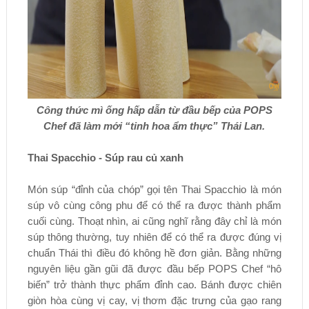
Công thức mì ống hấp dẫn từ đầu bếp của POPS
Chef đã làm mới “tinh hoa ẩm thực” Thái Lan.
Thai Spacchio - Súp rau củ xanh
Món súp “đỉnh của chóp” gọi tên Thai Spacchio là món
súp vô cùng công phu để có thể ra được thành phẩm
cuối cùng. Thoạt nhìn, ai cũng nghĩ rằng đây chỉ là món
súp thông thường, tuy nhiên để có thể ra được đúng vị
chuẩn Thái thì điều đó không hề đơn giản. Bằng những
nguyên liệu gần gũi đã được đầu bếp POPS Chef “hô
biến” trở thành thực phẩm đỉnh cao. Bánh được chiên
giòn hòa cùng vị cay, vị thơm đặc trưng của gạo rang