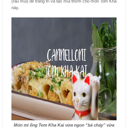
(rau mùi) để trang trí và tạo mùi thơm cho món Tom Kha
này.
Món mì ống Tom Kha Kai vừa ngon “bá cháy” vừa