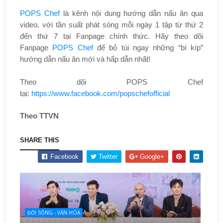
POPS Chef
là kênh nội dung hướng dẫn nấu ăn qua
video, với tần suất phát sóng mỗi ngày 1 tập từ thứ 2
đến thứ 7 tại Fanpage chính thức. Hãy theo dõi
Fanpage
POPS Chef
để bỏ túi ngay những “bí kíp”
hướng dẫn nấu ăn mới và hấp dẫn nhất!
Theo dõi POPS Chef
tại:
https://www.facebook.com/popschefofficial
Theo TTVN
SHARE THIS
Facebook
Twitter
Google+
ĐỜI SỐNG - VĂN HÓA