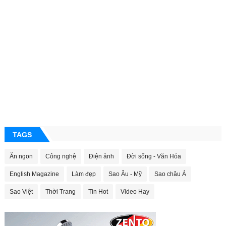
TAGS
Ăn ngon
Công nghệ
Điện ảnh
Đời sống - Văn Hóa
English Magazine
Làm đẹp
Sao Âu - Mỹ
Sao châu Á
Sao Việt
Thời Trang
Tin Hot
Video Hay