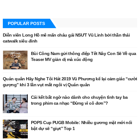
POPULAR POSTS
Diễn viên Long Hồ mê mẩn cháu gái NSƯT Vũ Linh bởi thần thái
catwalk siêu đỉnh
Bùi Công Nam gửi thông điệp Tết Này Con Sẽ Về qua
Teaser MV giản dị mà xúc động
Quán quân Hãy Nghe Tôi Hát 2019 Vũ Phương kể lại cảm giác “cười
gượng” khi 3 lần vụt mất ngôi vị Quán quân
Cái kết bất ngờ nào dành cho chuyện tình tay ba
trong phim ca nhạc “Đừng vì cô đơn”?
POPS Cup PUGB Mobile: Nhiều gương mặt mới nổi
bật dự sẽ “giựt” Top 1