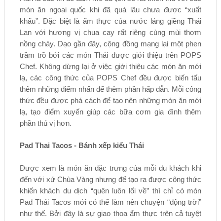
món ăn ngoại quốc khi đã quá lâu chưa được “xuất
khẩu”. Đặc biệt là ẩm thực của nước láng giềng Thái
Lan với hương vị chua cay rất riêng cùng mùi thơm
nồng cháy. Dạo gần đây, cộng đồng mạng lại một phen
trầm trồ bởi các món Thái được giới thiệu trên POPS
Chef. Không dừng lại ở việc giới thiệu các món ăn mới
lạ, các công thức của POPS Chef đều được biến tấu
thêm những điểm nhấn để thêm phần hấp dẫn. Mỗi công
thức đều được phá cách để tạo nên những món ăn mới
lạ, tạo điểm xuyến giúp các bữa cơm gia đình thêm
phần thú vị hơn.
Pad Thai Tacos - Bánh xếp kiểu Thái
Được xem là món ăn đặc trưng của mỗi du khách khi
đến với xứ Chùa Vàng nhưng để tạo ra được công thức
khiến khách du dịch “quên luôn lối về” thì chỉ có món
Pad Thái Tacos mới có thể làm nên chuyện “động trời”
như thế. Bởi đây là sự giao thoa ẩm thực trên cả tuyệt