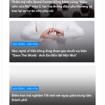
Thẩm mỹ viện Seoul Center đồng hành cùng “Điều
ước của Mẹ” mùa 2, lan tỏa thông điệp yêu thương và
trao lại sự tự tin cho phụ nữ
ĐỜI SỐNG - VĂN HÓA
Dàn nghệ sĩ Việt đồng lòng tham gia chuỗi sự kiện
“Save The World - Anh Em Bốn Bể Một Nhà”
ĐỜI SỐNG - VĂN HÓA
Điểm hẹn trải nghiệm Tết mới mẻ ngay giữa trung tâm
thành phố