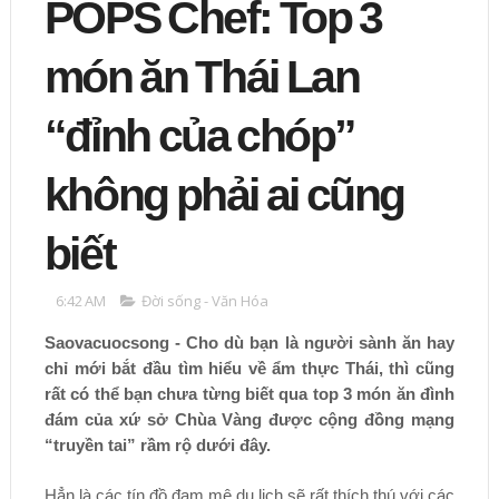
POPS Chef: Top 3
món ăn Thái Lan
“đỉnh của chóp”
không phải ai cũng
biết
6:42 AM
Đời sống - Văn Hóa
Saovacuocsong - Cho dù bạn là người sành ăn hay
chỉ mới bắt đầu tìm hiểu về ẩm thực Thái, thì cũng
rất có thể bạn chưa từng biết qua top 3 món ăn đình
đám của xứ sở Chùa Vàng được cộng đồng mạng
“truyền tai” rầm rộ dưới đây.
Hẳn là các tín đồ đam mê du lịch sẽ rất thích thú với các