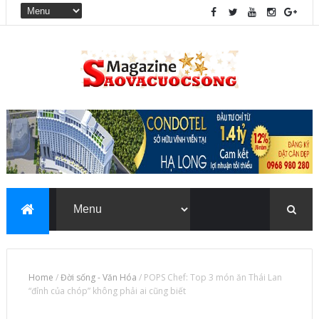
Home
/
Đời sống - Văn Hóa
/
POPS Chef: Top 3 món ăn Thái Lan
“đỉnh của chóp” không phải ai cũng biết