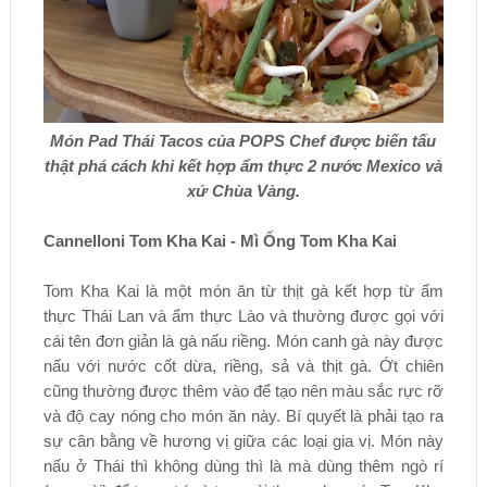
Món Pad Thái Tacos của POPS Chef được biến tấu
thật phá cách khi kết hợp ẩm thực 2 nước Mexico và
xứ Chùa Vàng.
Cannelloni Tom Kha Kai - Mì Ống Tom Kha Kai
Tom Kha Kai là một món ăn từ thịt gà kết hợp từ ẩm
thực Thái Lan và ẩm thực Lào và thường được gọi với
cái tên đơn giản là gà nấu riềng. Món canh gà này được
nấu với nước cốt dừa, riềng, sả và thịt gà. Ớt chiên
cũng thường được thêm vào để tạo nên màu sắc rực rỡ
và độ cay nóng cho món ăn này. Bí quyết là phải tạo ra
sự cân bằng về hương vị giữa các loại gia vị. Món này
nấu ở Thái thì không dùng thì là mà dùng thêm ngò rí