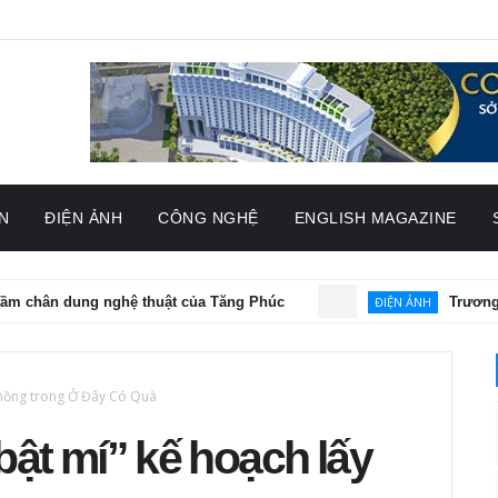
N
ĐIỆN ẢNH
CÔNG NGHỆ
ENGLISH MAGAZINE
ng nghệ thuật của Tăng Phúc
ĐIỆN ẢNH
Trương Huỳnh Như 
chồng trong Ở Đây Có Quà
bật mí” kế hoạch lấy