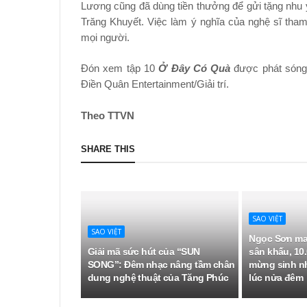
Lương cũng đã dùng tiền thưởng để gửi tặng nhu 
Trăng Khuyết. Việc làm ý nghĩa của nghệ sĩ tha
mọi người.
Đón xem tập 10
Ở Đây Có Quà
được phát sóng 
Điền Quân Entertainment/Giải trí.
Theo TTVN
SHARE THIS
SAO VIỆT
SAO VIỆT
Ngọc Sơn ma
Giải mã sức hút của “SUN
sân khấu, 10.
SONG”: Đêm nhạc nâng tầm chân
mừng sinh n
dung nghệ thuật của Tăng Phúc
lúc nửa đêm