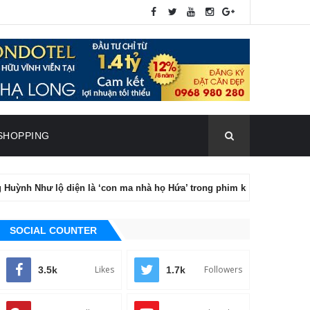
SHOPPING
lộ diện là ‘con ma nhà họ Hứa’ trong phim kinh dị ‘Lầu chú Hỏa’
SOCIAL COUNTER
Likes
Followers
3.5k
1.7k