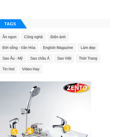
TAGS
Ăn ngon
Công nghệ
Điện ảnh
Đời sống - Văn Hóa
English Magazine
Làm đẹp
Sao Âu - Mỹ
Sao châu Á
Sao Việt
Thời Trang
Tin Hot
Video Hay