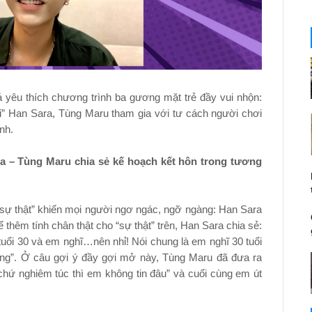
yêu thích chương trình ba gương mặt trẻ đầy vui nhộn:
i” Han Sara, Tùn
g Maru tham gia với tư cách người chơi
nh.
ra – Tùng Maru chia sẻ kế hoạch kết hôn trong tương
sự thật” khiến mọi người ngơ ngác, ngỡ ngàng: Han Sara
thêm tính chân thật cho “sự thật” trên, Han Sara chia sẻ:
 tuổi 30 và em nghĩ…nên nhỉ! Nói chung là em nghĩ 30 tuổi
ng”. Ở câu gợi ý đầy gợi mở này, Tùng Maru đã đưa ra
hứ nghiêm túc thì em không tin đâu” và cuối cùng em út