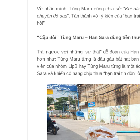
Về phần mình, Tùng Maru cũng chia sẻ: “
Khi nà
chuyện đó sau
”. Tán thành với ý kiến của “bạn tr
hộ!”
“Cặp đôi” Tùng Maru – Han Sara dùng tiền th
Trái ngược với những “sự thật” dễ đoán của Han
hơn như: Tùng Maru từng là đầu gấu bắt nạt bạn
viên của nhóm LipB hay Tùng Maru từng là một ảo t
Sara và khiến cô nàng chịu thua “bạn trai tin đồn” ở