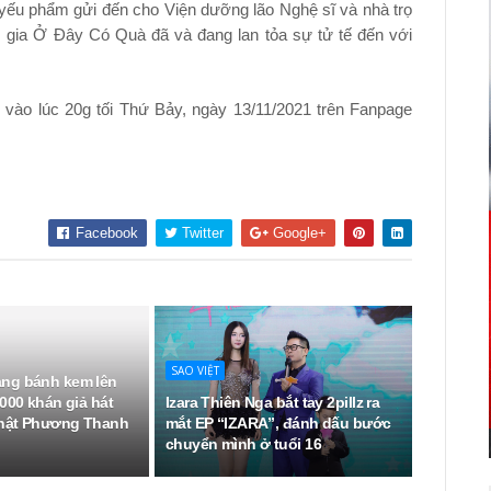
yếu phẩm gửi đến cho Viện dưỡng lão Nghệ sĩ và nhà trọ
m gia Ở Đây Có Quà đã và đang lan tỏa sự tử tế đến với
vào lúc 20g tối Thứ Bảy, ngày 13/11/2021 trên Fanpage
Facebook
Twitter
Google+
SAO VIỆT
ng bánh kem lên
000 khán giả hát
Izara Thiên Nga bắt tay 2pillz ra
hật Phương Thanh
mắt EP “IZARA”, đánh dấu bước
chuyển mình ở tuổi 16