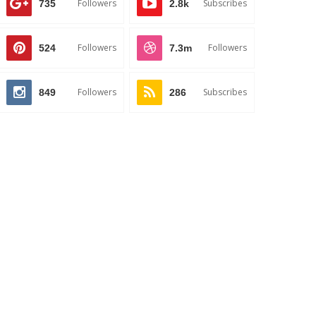
Followers
Subscribes
735
2.8k
Followers
Followers
524
7.3m
Followers
Subscribes
849
286