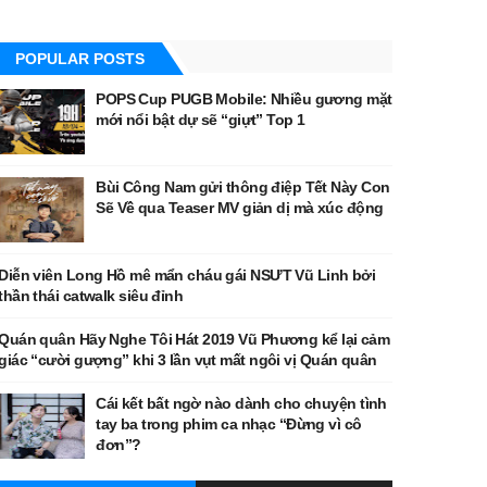
POPULAR POSTS
POPS Cup PUGB Mobile: Nhiều gương mặt
mới nổi bật dự sẽ “giựt” Top 1
Bùi Công Nam gửi thông điệp Tết Này Con
Sẽ Về qua Teaser MV giản dị mà xúc động
Diễn viên Long Hồ mê mẩn cháu gái NSƯT Vũ Linh bởi
thần thái catwalk siêu đỉnh
Quán quân Hãy Nghe Tôi Hát 2019 Vũ Phương kể lại cảm
giác “cười gượng” khi 3 lần vụt mất ngôi vị Quán quân
Cái kết bất ngờ nào dành cho chuyện tình
tay ba trong phim ca nhạc “Đừng vì cô
đơn”?