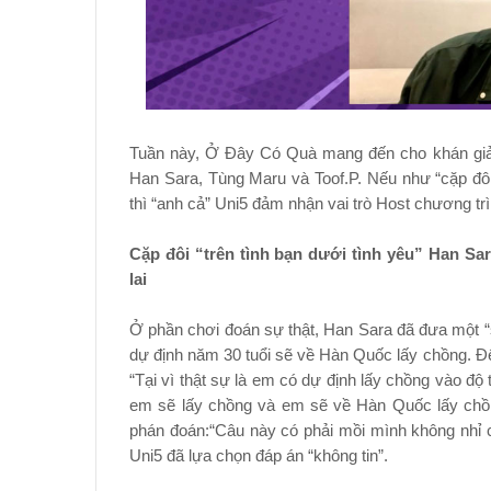
Tuần này, Ở Đây Có Quà mang đến cho khán giả 
Han Sara, Tùng Maru và Toof.P. Nếu như “cặp đô
thì “anh cả” Uni5 đảm nhận vai trò Host chương trì
Cặp đôi “trên tình bạn dưới tình yêu” Han Sa
lai
Ở phần chơi đoán sự thật, Han Sara đã đưa một “
dự định năm 30 tuổi sẽ về Hàn Quốc lấy chồng. Để 
“Tại vì thật sự là em có dự định lấy chồng vào độ
em sẽ lấy chồng và em sẽ về Hàn Quốc lấy chồ
phán đoán:“Câu này có phải mồi mình không nhỉ c
Uni5 đã lựa chọn đáp án “không tin”.