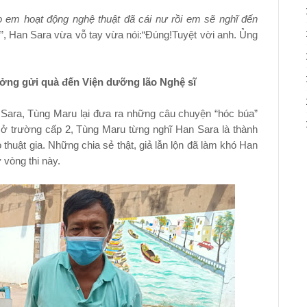
o em hoạt động nghệ thuật đã cái nư rồi em sẽ nghĩ đến
ai”, Han Sara vừa vỗ tay vừa nói:“Đúng!Tuyệt vời anh. Ủng
ưởng gửi quà đến Viện dưỡng lão Nghệ sĩ
 Sara, Tùng Maru lại đưa ra những câu chuyện “hóc búa”
 ở trường cấp 2, Tùng Maru từng nghĩ Han Sara là thành
huật gia. Những chia sẻ thật, giả lẫn lộn đã làm khó Han
 vòng thi này.