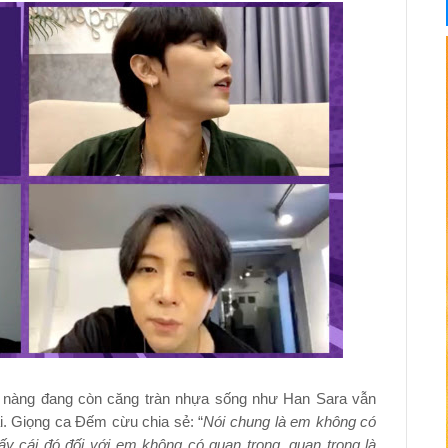
 nàng đang còn căng tràn nhựa sống như Han Sara vẫn
i. Giọng ca Đếm cừu chia sẻ: “
Nói chung là em không có
y cái đó đối với em không có quan trọng, quan trọng là