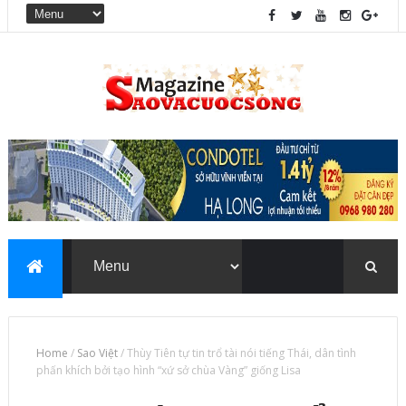
Home
/
Sao Việt
/
Thùy Tiên tự tin trổ tài nói tiếng Thái, dân tình
phấn khích bởi tạo hình “xứ sở chùa Vàng” giống Lisa