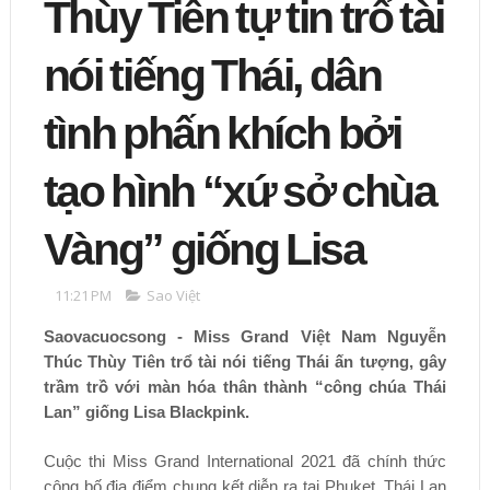
Thùy Tiên tự tin trổ tài
nói tiếng Thái, dân
tình phấn khích bởi
tạo hình “xứ sở chùa
Vàng” giống Lisa
11:21 PM
Sao Việt
Saovacuocsong - Miss Grand Việt Nam Nguyễn
Thúc Thùy Tiên trổ tài nói tiếng Thái ấn tượng, gây
trầm trồ với màn hóa thân thành “công chúa Thái
Lan” giống Lisa Blackpink.
Cuộc thi Miss Grand International 2021 đã chính thức
công bố địa điểm chung kết diễn ra tại Phuket, Thái Lan