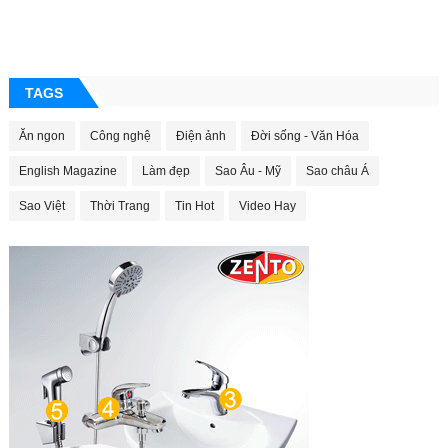
TAGS
Ăn ngon
Công nghệ
Điện ảnh
Đời sống - Văn Hóa
English Magazine
Làm đẹp
Sao Âu - Mỹ
Sao châu Á
Sao Việt
Thời Trang
Tin Hot
Video Hay