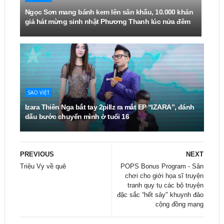
Ngọc Sơn mang bánh kem lên sân khấu, 10.000 khán
giả hát mừng sinh nhật Phương Thanh lúc nửa đêm
SAO VIỆT
Izara Thiên Nga bắt tay 2pillz ra mắt EP “IZARA”, đánh
dấu bước chuyển mình ở tuổi 16
PREVIOUS
NEXT
Triệu Vy về quê
POPS Bonus Program - Sân
chơi cho giới họa sĩ truyện
tranh quy tụ các bộ truyện
đặc sắc “hết sảy" khuynh đảo
cộng đồng mạng