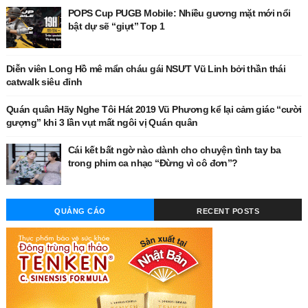
POPS Cup PUGB Mobile: Nhiều gương mặt mới nổi
bật dự sẽ “giựt” Top 1
Diễn viên Long Hồ mê mẩn cháu gái NSƯT Vũ Linh bởi thần thái
catwalk siêu đỉnh
Quán quân Hãy Nghe Tôi Hát 2019 Vũ Phương kể lại cảm giác “cười
gượng” khi 3 lần vụt mất ngôi vị Quán quân
Cái kết bất ngờ nào dành cho chuyện tình tay ba
trong phim ca nhạc “Đừng vì cô đơn”?
QUẢNG CÁO
RECENT POSTS