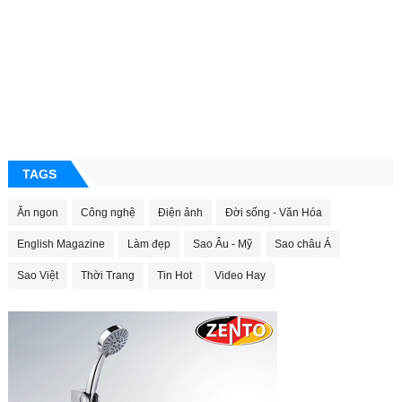
TAGS
Ăn ngon
Công nghệ
Điện ảnh
Đời sống - Văn Hóa
English Magazine
Làm đẹp
Sao Âu - Mỹ
Sao châu Á
Sao Việt
Thời Trang
Tin Hot
Video Hay