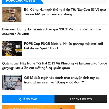
POPULAR POSTS
Bùi Công Nam gửi thông điệp Tết Này Con Sẽ Về qua
Teaser MV giản dị mà xúc động
Diễn viên Long Hồ mê mẩn cháu gái NSƯT Vũ Linh bởi thần thái
catwalk siêu đỉnh
POPS Cup PUGB Mobile: Nhiều gương mặt mới nổi
bật dự sẽ “giựt” Top 1
Quán quân Hãy Nghe Tôi Hát 2019 Vũ Phương kể lại cảm giác “cười
gượng” khi 3 lần vụt mất ngôi vị Quán quân
Cái kết bất ngờ nào dành cho chuyện tình tay ba
trong phim ca nhạc “Đừng vì cô đơn”?
QUẢNG CÁO
RECENT POSTS