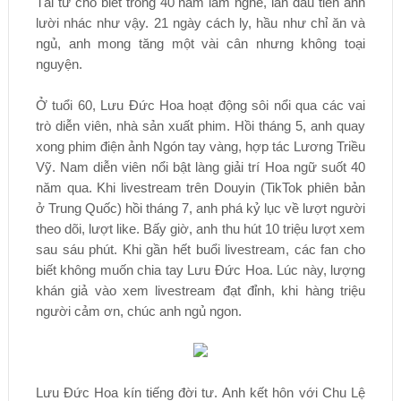
Tài tử cho biết trong 40 năm làm nghề, lần đầu tiên anh
lười nhác như vậy. 21 ngày cách ly, hầu như chỉ ăn và
ngủ, anh mong tăng một vài cân nhưng không toại
nguyện.
Ở tuổi 60, Lưu Đức Hoa hoạt động sôi nổi qua các vai
trò diễn viên, nhà sản xuất phim. Hồi tháng 5, anh quay
xong phim điện ảnh Ngón tay vàng, hợp tác Lương Triều
Vỹ. Nam diễn viên nổi bật làng giải trí Hoa ngữ suốt 40
năm qua. Khi livestream trên Douyin (TikTok phiên bản
ở Trung Quốc) hồi tháng 7, anh phá kỷ lục về lượt người
theo dõi, lượt like. Bấy giờ, anh thu hút 10 triệu lượt xem
sau sáu phút. Khi gần hết buổi livestream, các fan cho
biết không muốn chia tay Lưu Đức Hoa. Lúc này, lượng
khán giả vào xem livestream đạt đỉnh, khi hàng triệu
người cảm ơn, chúc anh ngủ ngon.
Lưu Đức Hoa kín tiếng đời tư. Anh kết hôn với Chu Lệ