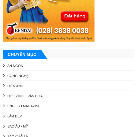
CHUYÊN MỤC
ĂN NGON
CÔNG NGHỆ
ĐIỆN ẢNH
ĐỜI SỐNG - VĂN HÓA
ENGLISH MAGAZINE
LÀM ĐẸP
SAO ÂU - MỸ
SAO CHÂU Á