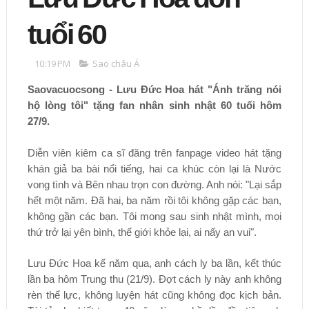
tuổi 60
10:19 PM
Sao châu Á
Saovacuocsong - Lưu Đức Hoa hát "Ánh trăng nói
hộ lòng tôi" tặng fan nhân sinh nhật 60 tuổi hôm
27/9.
Diễn viên kiêm ca sĩ đăng trên fanpage video hát tặng
khán giả ba bài nổi tiếng, hai ca khúc còn lại là Nước
vong tình và Bên nhau trọn con đường. Anh nói: "Lại sắp
hết một năm. Đã hai, ba năm rồi tôi không gặp các bạn,
không gần các bạn. Tôi mong sau sinh nhật mình, mọi
thứ trở lại yên bình, thế giới khỏe lại, ai nấy an vui".
Lưu Đức Hoa kể năm qua, anh cách ly ba lần, kết thúc
lần ba hôm Trung thu (21/9). Đợt cách ly này anh không
rèn thể lực, không luyện hát cũng không đọc kịch bản.