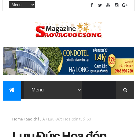
Home
/
Sao châu Á
/
Lưu Đức Hoa đón tuổi 60
Lưu Đức Hoa đón