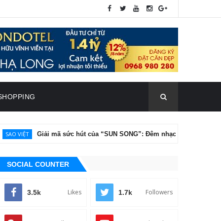
SHOPPING
iải mã sức hút của “SUN SONG”: Đêm nhạc nâng tầm chân dung nghệ t
SOCIAL COUNTER
Likes
Followers
3.5k
1.7k