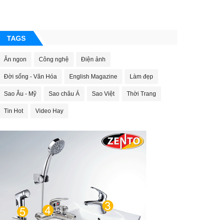
TAGS
Ăn ngon
Công nghệ
Điện ảnh
Đời sống - Văn Hóa
English Magazine
Làm đẹp
Sao Âu - Mỹ
Sao châu Á
Sao Việt
Thời Trang
Tin Hot
Video Hay