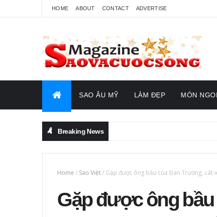
HOME
ABOUT
CONTACT
ADVERTISE
SAO ÂU MỸ
LÀM ĐẸP
MÓN NGO
Breaking News
Home
/
Sao Việt
/
Gặp được ông bầu của Đan Trường, cát-x
Gặp được ông bầu 