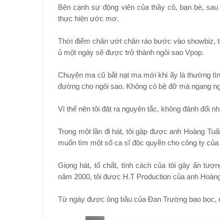
Bên cạnh sự động viên của thầy cô, bạn bè, sau 
thực hiện ước mơ.
Thời điểm chân ướt chân ráo bước vào showbiz, tôi
ủ một ngày sẽ được trở thành ngôi sao Vpop.
Chuyện ma cũ bắt nạt ma mới khi ấy là thường tình.
đường cho ngôi sao. Không có bệ đỡ mà ngang ngạ
Vì thế nên tôi đặt ra nguyên tắc, không đánh đổi 
Trong một lần đi hát, tôi gặp được anh Hoàng Tuấ
muốn tìm một số ca sĩ độc quyền cho công ty của
Giọng hát, tố chất, tính cách của tôi gây ấn tượn
năm 2000, tôi được H.T Production của anh Hoàn
Từ ngày được ông bầu của Đan Trường bao bọc, cát