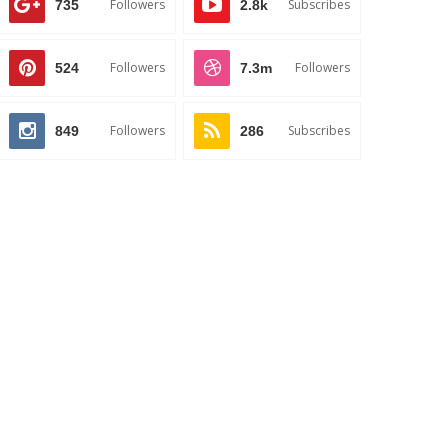
Followers
Subscribes
735
2.8k
Followers
Followers
524
7.3m
Followers
Subscribes
849
286