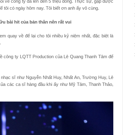
hồi về công ty đã lên đến 5 triệu đồng. Thực sự, gặp được
 tôi có ngày hôm nay. Tôi biết ơn anh ấy vô cùng.
ữu bài hit của bản thân nên rất vui
m quay về để lại cho tôi nhiều kỷ niệm nhất, đặc biệt là
.
rồi về công ty LQTT Production của Lê Quang Thanh Tâm để
u nhạc sĩ như Nguyễn Nhất Huy, Nhất An, Trường Huy, Lê
của các ca sĩ hàng đầu khi ấy như Mỹ Tâm, Thanh Thảo,