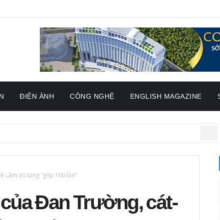
N
ĐIỆN ẢNH
CÔNG NGHỆ
ENGLISH MAGAZINE
SAO VIỆT
G
ê Lâm Vũ tăng “gấp 100 lần”
của Đan Trường, cát-