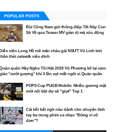
POPULAR POSTS
Bùi Công Nam gửi thông điệp Tết Này Con
Sẽ Về qua Teaser MV giản dị mà xúc động
Diễn viên Long Hồ mê mẩn cháu gái NSƯT Vũ Linh bởi
thần thái catwalk siêu đỉnh
Quán quân Hãy Nghe Tôi Hát 2019 Vũ Phương kể lại cảm
giác “cười gượng” khi 3 lần vụt mất ngôi vị Quán quân
POPS Cup PUGB Mobile: Nhiều gương mặt
mới nổi bật dự sẽ “giựt” Top 1
Cái kết bất ngờ nào dành cho chuyện tình
tay ba trong phim ca nhạc “Đừng vì cô
đơn”?