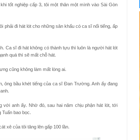
khi tốt nghiệp cấp 3, tôi một thân một mình vào Sài Gòn
 phải đi hát lót cho những sân khấu có ca sĩ nổi tiếng, ấp
 Ca sĩ đi hát không có thành tựu thì luôn là người hát lót
nh quá thì sẽ mất chỗ hát.
nhưng cũng không làm mất lòng ai.
n, ông bầu khét tiếng của ca sĩ Đan Trường. Anh ấy đang
 anh.
g với anh ấy. Nhờ đó, sau hai năm chịu phận hát lót, tới
g Tuấn bao bọc.
 xê của tôi tăng lên gấp 100 lần.