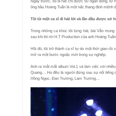
Ngày trước, tôi đi hát chỉ được 50 ngàn đồng, từ 
ông bầu Hoàng Tuấn là một nấc thang định mệnh để
Tôi từ một ca sĩ đi hát lót và lần đầu được sở h
Trong những ca khúc tôi từng hát, bài Vẫn mong e
sau khi tôi rời H.T Production của anh Hoàng Tuấn
Hồi đó, tôi trở thành ca sĩ tự do một thời gian 
mở ra một bước ngoặc mới trong sự nghiệp.
Anh ra mắt mắt album Vol.1 và làm việc với nhiề
Quang… Họ đều là người đứng sau sự nổi tiếng 
Hồng Ngọc, Đan Trường, Lam Trường…