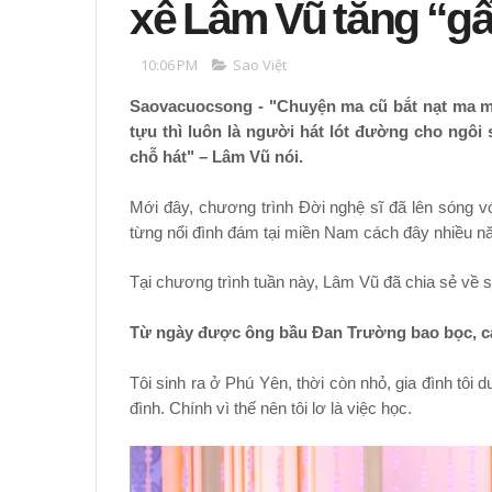
xê Lâm Vũ tăng “gấ
10:06 PM
Sao Việt
Saovacuocsong - "Chuyện ma cũ bắt nạt ma mới
tựu thì luôn là người hát lót đường cho ngô
chỗ hát" – Lâm Vũ nói.
Mới đây, chương trình Đời nghệ sĩ đã lên sóng v
từng nổi đình đám tại miền Nam cách đây nhiều n
Tại chương trình tuần này, Lâm Vũ đã chia sẻ về 
Từ ngày được ông bầu Đan Trường bao bọc, cát 
Tôi sinh ra ở Phú Yên, thời còn nhỏ, gia đình tôi 
đình. Chính vì thế nên tôi lơ là việc học.