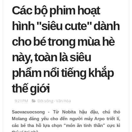
Các bộ phim hoạt
hình "siêu cute" dành
cho bé trong mùa hè
này, toàn là siêu
phẩm nổi tiếng khắp
thế giới
9:21 PM
Đời sống - Văn Hóa
Saovacuocsong - Từ Nobita hậu đậu, chú thỏ
Molang đáng yêu cho đến người máy Arpo triết lí,
các bé tha hồ lựa chọn “món ăn tinh thần” cực kì