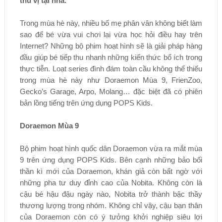
thú vị tại nhà.
Trong mùa hè này, nhiều bố mẹ phân vân không biết làm
sao để bé vừa vui chơi lại vừa học hỏi điều hay trên
Internet? Những bộ phim hoạt hình sẽ là giải pháp hàng
đầu giúp bé tiếp thu nhanh những kiến thức bổ ích trong
thực tiễn. Loạt series đình đám toàn cầu không thể thiếu
trong mùa hè này như Doraemon Mùa 9, FrienZoo,
Gecko’s Garage, Arpo, Molang… đặc biệt đã có phiên
bản lồng tiếng trên ứng dụng POPS Kids.
Doraemon Mùa 9
Bộ phim hoạt hình quốc dân Doraemon vừa ra mắt mùa
9 trên ứng dụng POPS Kids. Bên cạnh những bảo bối
thần kì mới của Doraemon, khán giả còn bất ngờ với
những pha tư duy đỉnh cao của Nobita. Không còn là
cậu bé hậu đậu ngày nào, Nobita trở thành bậc thầy
thương lượng trong nhóm. Không chỉ vậy, cậu bạn thân
của Doraemon còn có ý tưởng khởi nghiệp siêu lợi