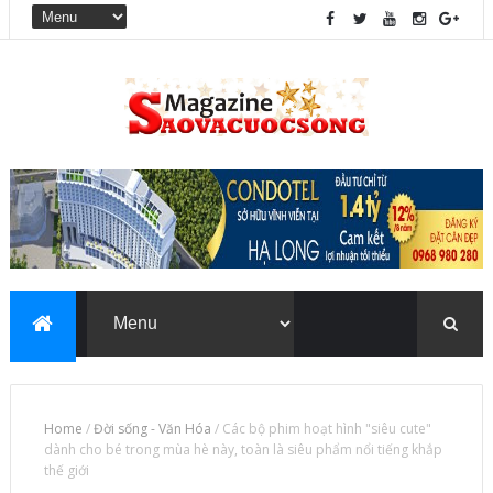
Home
/
Đời sống - Văn Hóa
/
Các bộ phim hoạt hình "siêu cute"
dành cho bé trong mùa hè này, toàn là siêu phẩm nổi tiếng khắp
thế giới