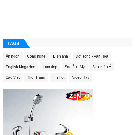
TAGS
Ăn ngon
Công nghệ
Điện ảnh
Đời sống - Văn Hóa
English Magazine
Làm đẹp
Sao Âu - Mỹ
Sao châu Á
Sao Việt
Thời Trang
Tin Hot
Video Hay