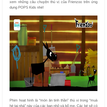
xem những câu chuyện thú vị của Frienzoo trên ứng
dụng POPS Kids nhé!
Phim hoạt hình là “món ăn tinh thần” thú vị trong “muà
hè tại nhà” này của các bạn nhỏ và bố mẹ. Các bé sẽ có