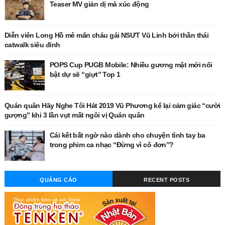
Teaser MV giản dị mà xúc động
Diễn viên Long Hồ mê mẩn cháu gái NSƯT Vũ Linh bởi thần thái
catwalk siêu đỉnh
POPS Cup PUGB Mobile: Nhiều gương mặt mới nổi
bật dự sẽ “giựt” Top 1
Quán quân Hãy Nghe Tôi Hát 2019 Vũ Phương kể lại cảm giác “cười
gượng” khi 3 lần vụt mất ngôi vị Quán quân
Cái kết bất ngờ nào dành cho chuyện tình tay ba
trong phim ca nhạc “Đừng vì cô đơn”?
QUẢNG CÁO
RECENT POSTS