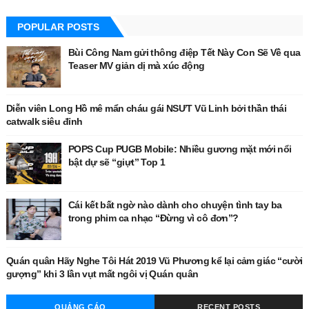
POPULAR POSTS
Bùi Công Nam gửi thông điệp Tết Này Con Sẽ Về qua
Teaser MV giản dị mà xúc động
Diễn viên Long Hồ mê mẩn cháu gái NSƯT Vũ Linh bởi thần thái
catwalk siêu đỉnh
POPS Cup PUGB Mobile: Nhiều gương mặt mới nổi
bật dự sẽ “giựt” Top 1
Cái kết bất ngờ nào dành cho chuyện tình tay ba
trong phim ca nhạc “Đừng vì cô đơn”?
Quán quân Hãy Nghe Tôi Hát 2019 Vũ Phương kể lại cảm giác “cười
gượng” khi 3 lần vụt mất ngôi vị Quán quân
QUẢNG CÁO
RECENT POSTS