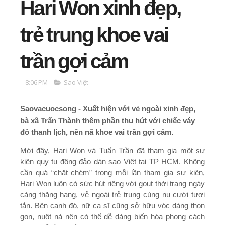
Hari Won xinh đẹp,
trẻ trung khoe vai
trần gợi cảm
8:06 PM
Sao Việt
Saovacuocsong - Xuất hiện với vẻ ngoài xinh đẹp,
bà xã Trấn Thành thêm phần thu hút với chiếc váy
đỏ thanh lịch, nền nã khoe vai trần gợi cảm.
Mới đây, Hari Won và Tuấn Trần đã tham gia một sự
kiện quy tụ đông đảo dàn sao Việt tại TP HCM. Không
cần quá “chặt chém” trong mỗi lần tham gia sự kiện,
Hari Won luôn có sức hút riêng với gout thời trang ngày
càng thăng hạng, vẻ ngoài trẻ trung cùng nụ cười tươi
tắn. Bên cạnh đó, nữ ca sĩ cũng sở hữu vóc dáng thon
gọn, nuột nà nên có thể dễ dàng biến hóa phong cách