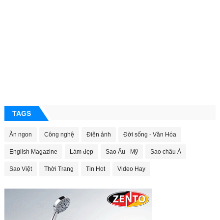
TAGS
Ăn ngon
Công nghệ
Điện ảnh
Đời sống - Văn Hóa
English Magazine
Làm đẹp
Sao Âu - Mỹ
Sao châu Á
Sao Việt
Thời Trang
Tin Hot
Video Hay