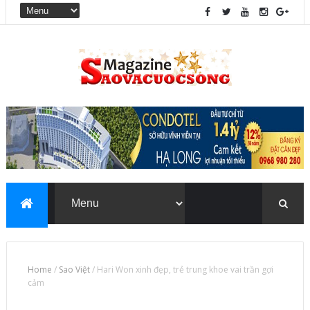
Home
/
Sao Việt
/
Hari Won xinh đẹp, trẻ trung khoe vai trần gợi
cảm