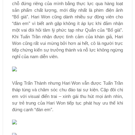
chỗ đứng riêng của mình bằng thực lực qua hàng loạt
sản phẩm chất lượng, mới đây nhất là phim điện ảnh
“Bố già”. Hari Won cũng dành nhiều sự động viên cho
“đàn em” vì biết anh gặp không ít áp lực khi đảm nhận
một vai đòi hỏi tâm lý phức tạp như Quắn của “Bố già”.
Khi Tuấn Trần nhận được tình cảm của khán giả, Hari
Won cũng rất vui mừng bởi hơn ai hết, cô là người trực
tiếp chứng kiến sự trưởng thành và nỗ lực không ngừng
nghỉ của nam diễn viên.
Vắng Trấn Thành nhưng Hari Won vẫn được Tuấn Trần
tháp tùng và chăm sóc chu đáo tại sự kiện. Cặp đôi chị
em với visual điển trai – xinh gái thu hút mọi ánh nhìn,
sự trẻ trung của Hari Won tiếp tục phát huy ưu thế khi
đứng cạnh “đàn em”.