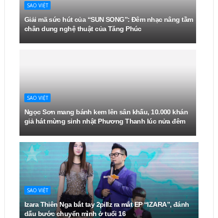
SAO VIỆT
Giải mã sức hút của “SUN SONG”: Đêm nhạc nâng tầm
chân dung nghệ thuật của Tăng Phúc
SAO VIỆT
Ngọc Sơn mang bánh kem lên sân khấu, 10.000 khán
giả hát mừng sinh nhật Phương Thanh lúc nửa đêm
SAO VIỆT
Izara Thiên Nga bắt tay 2pillz ra mắt EP “IZARA”, đánh
dấu bước chuyển mình ở tuổi 16