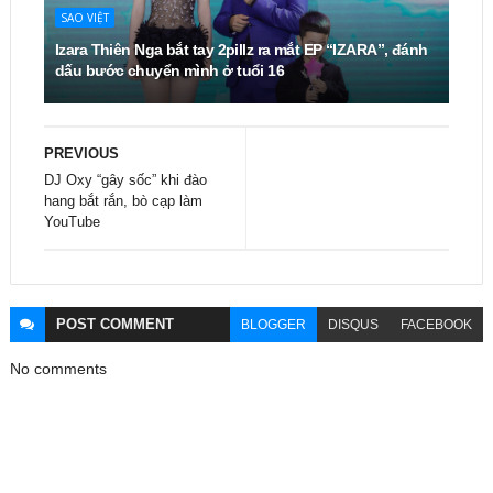
SAO VIỆT
Izara Thiên Nga bắt tay 2pillz ra mắt EP “IZARA”, đánh
dấu bước chuyển mình ở tuổi 16
PREVIOUS
DJ Oxy “gây sốc” khi đào
hang bắt rắn, bò cạp làm
YouTube
POST
COMMENT
BLOGGER
DISQUS
FACEBOOK
No comments