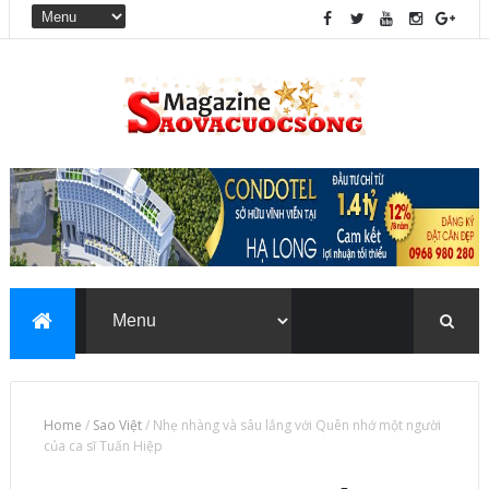
Home
/
Sao Việt
/
Nhẹ nhàng và sâu lắng với Quên nhớ một người
của ca sĩ Tuấn Hiệp