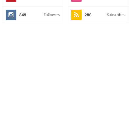
Followers
Subscribes
849
286