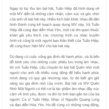
Ngay từ lúc thu âm bài hát, Tuấn Hiệp đã hình dung về
một MV diễn tả những cảm nhận, cảm xúc và góc nhìn
của anh về bài hát này, nhiều kịch bản khác nhau đã dần
hình thành cùng kế hoạch quay dựng MV này. Và Tuấn
Hiệp đã cùng đạo diễn Hoà Yên, một cái tên quen thuộc
khán giả yêu thích các chương trình ca nhạc truyền
hình và cũng là một người bạn thân thiết của Tuấn Hiệp,
để cùng thực hiện MV cho bài hát này.
Dù đang có cuộc sống gia đình rất hạnh phúc, và là bến
đỗ bình yêu cho những cuộc phiêu lưu trong âm nhạc,
thì với Tuấn Hiệp, câu chuyện từ bài hát Quên nhớ một
người cho anh rất nhiều rung động để hiểu hạnh phúc
mình đang có quý giá nhường nào, từ đó biết gìn giữ
nâng niu gia đình nhỏ của mình. Bài hát và MV Quên
Nhớ Một Người có thể coi là tác phẩm âm nhạc đầy xúc
cảm về tình yêu, được ra đời từ tình bạn gắn bó của ba
người: Ca sĩ Tuấn Hiệp, Nhạc sĩ Nguyễn Quang Long
và đạo diễn Hòa Yên. Họ đã cùng có những rung động,