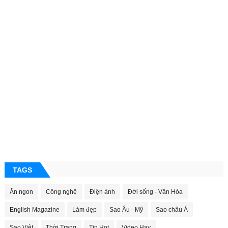
TAGS
Ăn ngon
Công nghệ
Điện ảnh
Đời sống - Văn Hóa
English Magazine
Làm đẹp
Sao Âu - Mỹ
Sao châu Á
Sao Việt
Thời Trang
Tin Hot
Video Hay