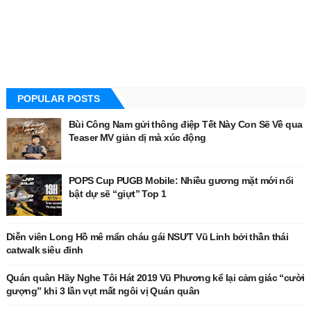
POPULAR POSTS
Bùi Công Nam gửi thông điệp Tết Này Con Sẽ Về qua
Teaser MV giản dị mà xúc động
POPS Cup PUGB Mobile: Nhiều gương mặt mới nổi
bật dự sẽ “giựt” Top 1
Diễn viên Long Hồ mê mẩn cháu gái NSƯT Vũ Linh bởi thần thái
catwalk siêu đỉnh
Quán quân Hãy Nghe Tôi Hát 2019 Vũ Phương kể lại cảm giác “cười
gượng” khi 3 lần vụt mất ngôi vị Quán quân