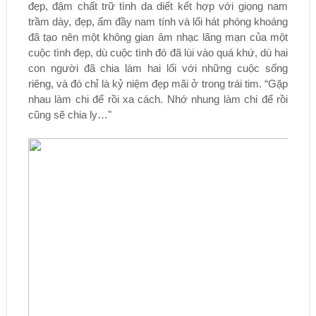
đẹp, đậm chất trữ tình da diết kết hợp với giọng nam
trầm dày, đẹp, ấm đầy nam tính và lối hát phóng khoáng
đã tạo nên một không gian âm nhạc lãng mạn của một
cuộc tình đẹp, dù cuộc tình đó đã lùi vào quá khứ, dù hai
con người đã chia làm hai lối với những cuộc sống
riêng, và đó chỉ là kỷ niệm đẹp mãi ở trong trái tim. “Gặp
nhau làm chi để rồi xa cách. Nhớ nhung làm chi để rồi
cũng sẽ chia ly…"