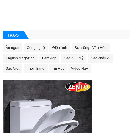
TAGS
Ăn ngon
Công nghệ
Điện ảnh
Đời sống - Văn Hóa
English Magazine
Làm đẹp
Sao Âu - Mỹ
Sao châu Á
Sao Việt
Thời Trang
Tin Hot
Video Hay