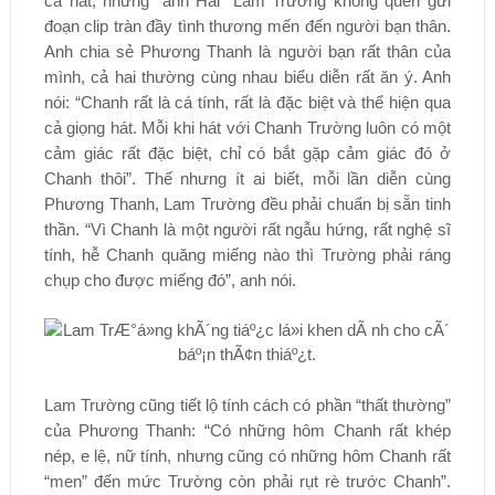
ca hát, nhưng “anh Hai” Lam Trường không quên gửi
đoạn clip tràn đầy tình thương mến đến người bạn thân.
Anh chia sẻ Phương Thanh là người bạn rất thân của
mình, cả hai thường cùng nhau biểu diễn rất ăn ý. Anh
nói: “Chanh rất là cá tính, rất là đặc biệt và thể hiện qua
cả giọng hát. Mỗi khi hát với Chanh Trường luôn có một
cảm giác rất đặc biệt, chỉ có bắt gặp cảm giác đó ở
Chanh thôi”. Thế nhưng ít ai biết, mỗi lần diễn cùng
Phương Thanh, Lam Trường đều phải chuẩn bị sẵn tinh
thần. “Vì Chanh là một người rất ngẫu hứng, rất nghệ sĩ
tính, hễ Chanh quăng miếng nào thì Trường phải ráng
chụp cho được miếng đó”, anh nói.
Lam Trường cũng tiết lộ tính cách có phần “thất thường”
của Phương Thanh: “Có những hôm Chanh rất khép
nép, e lệ, nữ tính, nhưng cũng có những hôm Chanh rất
“men” đến mức Trường còn phải rụt rè trước Chanh”.