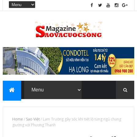
Home
/
Sao Việt
/
Lam Trường gây sốc khi tiết lộ từng ngủ chung
giường với Phương Thanh