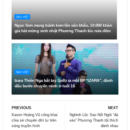
SAO VIỆT
Ngọc Sơn mang bánh kem lên sân khấu, 10.000 khán
giả hát mừng sinh nhật Phương Thanh lúc nửa đêm
SAO VIỆT
Izara Thiên Nga bắt tay 2pillz ra mắt EP “IZARA”, đánh
dấu bước chuyển mình ở tuổi 16
PREVIOUS
NEXT
Kasim Hoàng Vũ công khai
Nghinh Lộc Sao Nối Ngôi “đá
chia sẻ chuyện đời tư trên
xéo” Phương Thanh tội thích
sóng truyền hình
đánh nhau