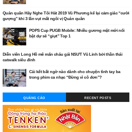
Quán quân Hãy Nghe Tôi Hát 2019 Vũ Phương kể lại cảm giác “cười
gượng” khi 3 lần vụt mất ngôi vị Quán quân
POPS Cup PUGB Mobile: Nhiều gương mặt mới nổi
bật dự sẽ “giựt” Top 1
Diễn viên Long Hồ mê mẩn cháu gái NSƯT Vũ Linh bởi thần thái
catwalk siêu đỉnh
Cái kết bất ngờ nào dành cho chuyện tình tay ba
trong phim ca nhạc “Đừng vì cô đơn”?
QUẢNG CÁO
RECENT POSTS