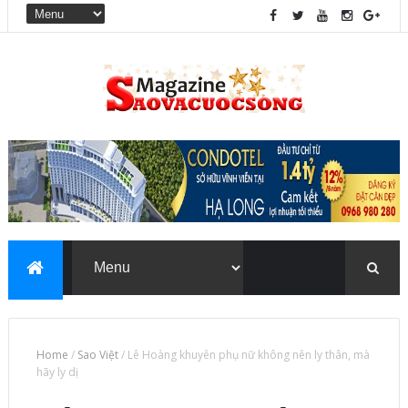
Home
/
Sao Việt
/
Lê Hoàng khuyên phụ nữ không nên ly thân, mà
hãy ly dị