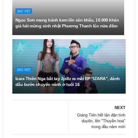
SAO VIỆT
Ngọc Sơn mang bánh kem lên sân khấu, 10.000 khán
giả hát mừng sinh nhật Phương Thanh lúc nửa đêm
SAO VIỆT
Izara Thiên Nga bắt tay 2pillz ra mắt EP “IZARA”, đánh
dấu bước chuyển mình ở tuổi 16
NEXT
Giáng Tiên hết lận đận tình
duyên, lên "Thuyền hoa"
trong đầu năm mới