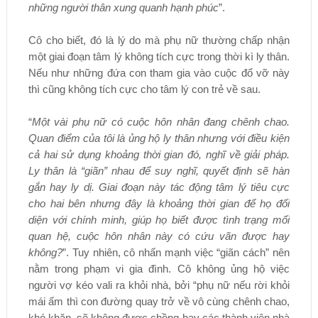
những người thân xung quanh hạnh phúc
”.
Cô cho biết, đó là lý do mà phụ nữ thường chấp nhận
một giai đoạn tâm lý không tích cực trong thời kì ly thân.
Nếu như những đứa con tham gia vào cuộc đổ vỡ này
thì cũng không tích cực cho tâm lý con trẻ về sau.
“
Một vài phụ nữ có cuộc hôn nhân đang chênh chao.
Quan điểm của tôi là ủng hộ ly thân nhưng với điều kiện
cả hai sử dụng khoảng thời gian đó, nghĩ về giải pháp.
Ly thân là “giãn” nhau để suy nghĩ, quyết định sẽ hàn
gắn hay ly dị. Giai đoạn này tác động tâm lý tiêu cực
cho hai bên nhưng đây là khoảng thời gian để họ đối
diện với chính minh, giúp họ biết được tình trạng mối
quan hệ, cuộc hôn nhân này có cứu vãn được hay
không?
”. Tuy nhiên, cô nhấn mạnh việc “giãn cách” nên
nằm trong phạm vi gia đình. Cô không ủng hộ việc
người vợ kéo vali ra khỏi nhà, bởi “phụ nữ nếu rời khỏi
mái ấm thì con đường quay trở về vô cùng chênh chao,
khó khăn, sẽ không được chồng hay các thành viên nhà