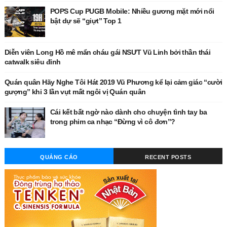
POPS Cup PUGB Mobile: Nhiều gương mặt mới nổi
bật dự sẽ “giựt” Top 1
Diễn viên Long Hồ mê mẩn cháu gái NSƯT Vũ Linh bởi thần thái
catwalk siêu đỉnh
Quán quân Hãy Nghe Tôi Hát 2019 Vũ Phương kể lại cảm giác “cười
gượng” khi 3 lần vụt mất ngôi vị Quán quân
Cái kết bất ngờ nào dành cho chuyện tình tay ba
trong phim ca nhạc “Đừng vì cô đơn”?
QUẢNG CÁO
RECENT POSTS