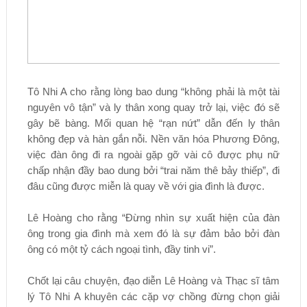
Tô Nhi A cho rằng lòng bao dung “không phải là một tài
nguyên vô tận” và ly thân xong quay trở lại, việc đó sẽ
gây bẽ bàng. Mối quan hệ “rạn nứt” dẫn đến ly thân
không đẹp và hàn gắn nỗi. Nền văn hóa Phương Đông,
việc đàn ông đi ra ngoài gặp gỡ vài cô được phụ nữ
chấp nhận đầy bao dung bởi “trai năm thê bảy thiếp”, đi
đâu cũng được miễn là quay về với gia đình là được.
Lê Hoàng cho rằng “Đừng nhìn sự xuất hiện của đàn
ông trong gia đình mà xem đó là sự đảm bảo bởi đàn
ông có một tỷ cách ngoại tình, đầy tinh vi”.
Chốt lại câu chuyện, đạo diễn Lê Hoàng và Thạc sĩ tâm
lý Tô Nhi A khuyên các cặp vợ chồng đừng chọn giải