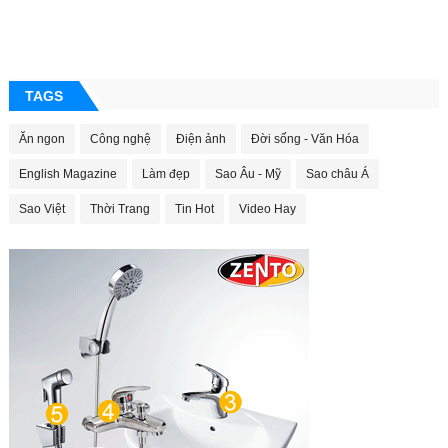
TAGS
Ăn ngon
Công nghệ
Điện ảnh
Đời sống - Văn Hóa
English Magazine
Làm đẹp
Sao Âu - Mỹ
Sao châu Á
Sao Việt
Thời Trang
Tin Hot
Video Hay