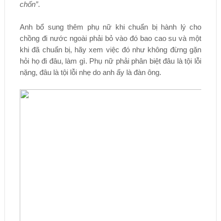
chốn”
.
Anh bổ sung thêm phụ nữ khi chuẩn bị hành lý cho
chồng đi nước ngoài phải bỏ vào đó bao cao su và một
khi đã chuẩn bị, hãy xem việc đó như không đừng gặn
hỏi họ đi đâu, làm gì. Phụ nữ phải phân biệt đâu là tội lỗi
nặng, đâu là tội lỗi nhẹ do anh ấy là đàn ông.