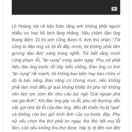
Lê Hoàng nói về bản thân rằng anh không phải người
nhiều vợ hay bồ bịch lăng nhăng. Nếu chấm đàn ông
thang điểm 10 thì anh cũng được 6. Anh thú nhận: “
Tôi
cũng là đàn ông và tội lỗi đầy mình, tôi không phải tấm
gương đạo đức sáng trong nghề. Tôi biết rằng mình
cũng phạm lỗi, “ăn vụng” xong quên ngay. Phụ nữ phải
hiểu đàn ông trước rồi hãy hiểu chồng. Đàn ông có tính
“ăn vụng” rất mạnh, tôi không bao biện hay bào chữa vì
đó là bản năng. Bản năng có chừng mực, nếu không
phải làm một điều gì quá khủng khiếp thì phụ nữ không
nên làm om sòm lên nhu câu tục ngũ “Gái ngoan phá
nát gia đình”. Khi đàn ông gây ra lỗi, phụ nữ thường dằn
vặt, gợi nhớ tội lỗi của đàn ông, điều đó khiến họ bị “quê”
và không còn lưu giữ hình ảnh của vợ trước đây. Phụ
nữ nếu chọn tha thứ phải im ngay, tha thứ hết mọi lỗi
lầm, còn nếu không tha thứ được hãy ly dị đến nơi đến