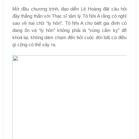
Mở đầu chương trình, đạo diễn Lê Hoàng đặt câu hỏi
đầy thẳng thắn với Thạc sĩ tâm lý Tô Nhi A rằng cô nghĩ
sao về hai chữ “ly hôn”. Tô Nhi A cho biết gia đình cô
đang ổn và “ly hôn” không phải là “vùng cấm kỵ” để
khoá lại, không dám chạm đến bởi cuộc đời bất cứ điều
gì cũng có thể xảy ra.