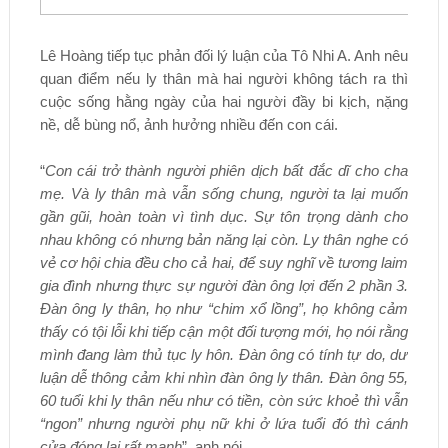
Lê Hoàng tiếp tục phản đối lý luận của Tô Nhi A. Anh nêu
quan điểm nếu ly thân mà hai người không tách ra thì
cuộc sống hằng ngày của hai người đầy bi kịch, nặng
nề, dễ bùng nổ, ảnh hưởng nhiều đến con cái.
“
Con cái trở thành người phiên dịch bất đắc dĩ cho cha
mẹ. Và ly thân mà vẫn sống chung, người ta lại muốn
gần gũi, hoàn toàn vì tình dục. Sự tôn trọng dành cho
nhau không có nhưng bản năng lại còn. Ly thân nghe có
vẻ cơ hội chia đều cho cả hai, để suy nghĩ về tương laim
gia đình nhưng thực sự người đàn ông lợi đến 2 phần 3.
Đàn ông ly thân, họ như “chim xổ lồng”, họ không cảm
thấy có tội lỗi khi tiếp cận một đối tượng mới, họ nói rằng
mình đang làm thủ tục ly hôn. Đàn ông có tính tự do, dư
luận dễ thông cảm khi nhìn đàn ông ly thân. Đàn ông 55,
60 tuổi khi ly thân nếu như có tiền, còn sức khoẻ thì vẫn
“ngon” nhưng người phụ nữ khi ở lứa tuổi đó thì cánh
cửa đóng lại rất mạnh
”, anh nói.