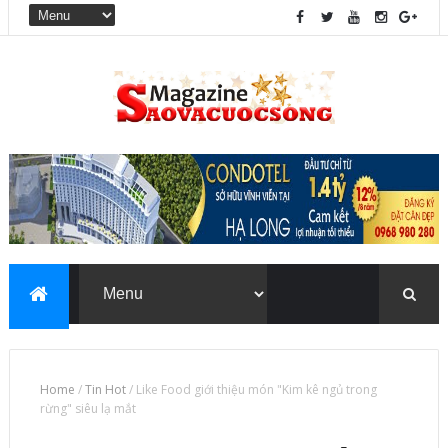
Home
/
Tin Hot
/
Like Food giới thiệu món "Kim kê ngủ trong
rừng" siêu lạ mắt