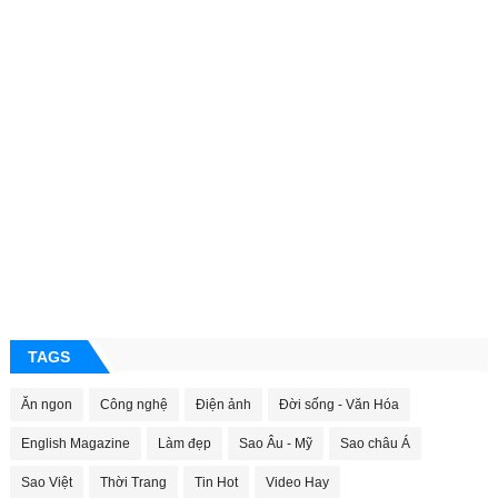
TAGS
Ăn ngon
Công nghệ
Điện ảnh
Đời sống - Văn Hóa
English Magazine
Làm đẹp
Sao Âu - Mỹ
Sao châu Á
Sao Việt
Thời Trang
Tin Hot
Video Hay