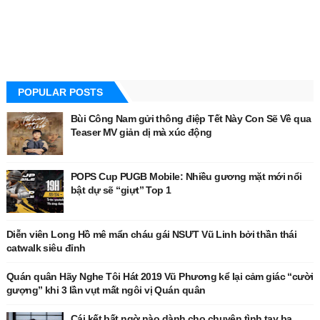
POPULAR POSTS
Bùi Công Nam gửi thông điệp Tết Này Con Sẽ Về qua
Teaser MV giản dị mà xúc động
POPS Cup PUGB Mobile: Nhiều gương mặt mới nổi
bật dự sẽ “giựt” Top 1
Diễn viên Long Hồ mê mẩn cháu gái NSƯT Vũ Linh bởi thần thái
catwalk siêu đỉnh
Quán quân Hãy Nghe Tôi Hát 2019 Vũ Phương kể lại cảm giác “cười
gượng” khi 3 lần vụt mất ngôi vị Quán quân
Cái kết bất ngờ nào dành cho chuyện tình tay ba